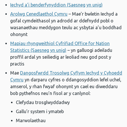
Iechyd a’i benderfynyddion (Saesneg yn unig)
Arolwg Cenedlaethol Cymru
– Mae’r bwletin Iechyd a
gofal cymdeithasol yn adrodd ar ddefnydd pobl o
wasanaethau meddygon teulu ac ysbytai a’u boddhad
ohonynt
Mapiau rhyngweithiol Cyfrifiad Office for Nation
Statistics (Saesneg yn unig)
– yn galluogi adeiladu
proffil ardal yn seiliedig ar leoliad neu god post y
practis
Mae
Dangosfwrdd Trosolwg Cyflym Iechyd y Cyhoedd
Cymru
yn darparu cyfres o ddangosyddion lefel uchel,
amserol, y rhan fwyaf ohonynt yn cael eu diweddaru
bob pythefnos neu’n fisol ar y canlynol:
Clefydau trosglwyddadwy
Gallu’r system i ymateb
Marwolaethau