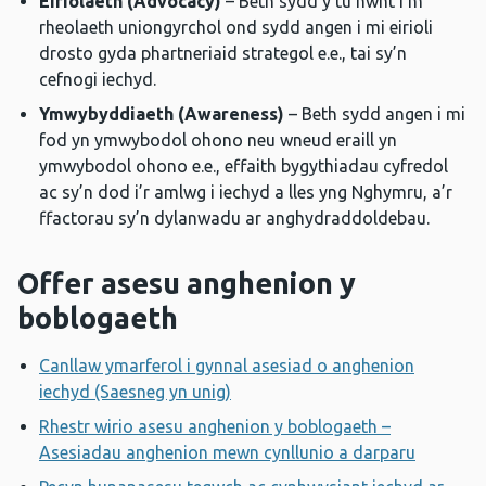
Eiriolaeth (Advocacy)
– Beth sydd y tu hwnt i’m
rheolaeth uniongyrchol ond sydd angen i mi eirioli
drosto gyda phartneriaid strategol e.e., tai sy’n
cefnogi iechyd.
Ymwybyddiaeth (Awareness)
– Beth sydd angen i mi
fod yn ymwybodol ohono neu wneud eraill yn
ymwybodol ohono e.e., effaith bygythiadau cyfredol
ac sy’n dod i’r amlwg i iechyd a lles yng Nghymru, a’r
ffactorau sy’n dylanwadu ar anghydraddoldebau.
Offer asesu anghenion y
boblogaeth
Canllaw ymarferol i gynnal asesiad o anghenion
iechyd (Saesneg yn unig)
Rhestr wirio asesu anghenion y boblogaeth –
Asesiadau anghenion mewn cynllunio a darparu