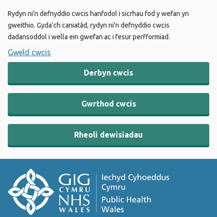
Rydyn ni’n defnyddio cwcis hanfodol i sicrhau fod y wefan yn
gweithio. Gyda’ch caniatâd, rydyn ni’n defnyddio cwcis
dadansoddol i wella ein gwefan ac i fesur perfformiad.
Gweld cwcis
Derbyn cwcis
Gwrthod cwcis
Rheoli dewisiadau