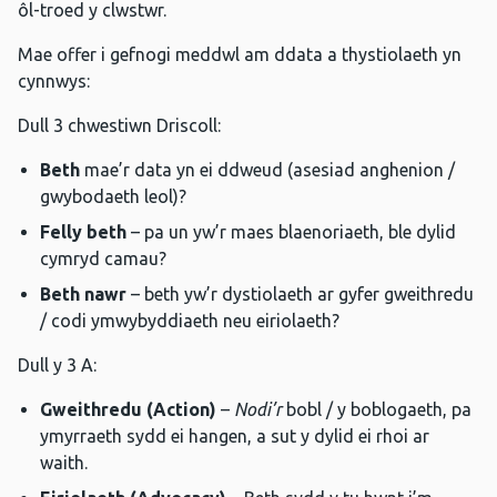
ôl-troed y clwstwr.
Mae offer i gefnogi meddwl am ddata a thystiolaeth yn
cynnwys:
Dull 3 chwestiwn Driscoll:
Beth
mae’r data yn ei ddweud (asesiad anghenion /
gwybodaeth leol)?
Felly beth
– pa un yw’r maes blaenoriaeth, ble dylid
cymryd camau?
Beth nawr
– beth yw’r dystiolaeth ar gyfer gweithredu
/ codi ymwybyddiaeth neu eiriolaeth?
Dull y 3 A:
Gweithredu (Action)
–
Nodi’r
bobl / y boblogaeth, pa
ymyrraeth sydd ei hangen, a sut y dylid ei rhoi ar
waith.