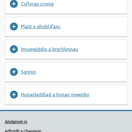
Cyflyrau cronig
Plant a phobl ifanc
Imiwneiddio a brechlynnau
Sgrinio
Hunanladdiad a hunan-niweidio
Dolenni Cymorth Iechyd Cyhoedd
Amdanom ni
Adborth a chwynion