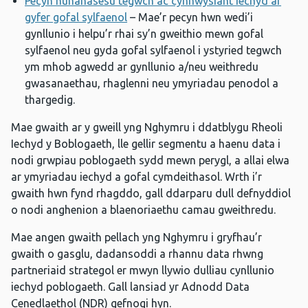
Pecyn hunanasesu tegwch ac cynhwysiant iechyd ar
gyfer gofal sylfaenol
– Mae’r pecyn hwn wedi’i
gynllunio i helpu’r rhai sy’n gweithio mewn gofal
sylfaenol neu gyda gofal sylfaenol i ystyried tegwch
ym mhob agwedd ar gynllunio a/neu weithredu
gwasanaethau, rhaglenni neu ymyriadau penodol a
thargedig.
Mae gwaith ar y gweill yng Nghymru i ddatblygu Rheoli
Iechyd y Boblogaeth, lle gellir segmentu a haenu data i
nodi grwpiau poblogaeth sydd mewn perygl, a allai elwa
ar ymyriadau iechyd a gofal cymdeithasol. Wrth i’r
gwaith hwn fynd rhagddo, gall ddarparu dull defnyddiol
o nodi anghenion a blaenoriaethu camau gweithredu.
Mae angen gwaith pellach yng Nghymru i gryfhau’r
gwaith o gasglu, dadansoddi a rhannu data rhwng
partneriaid strategol er mwyn llywio dulliau cynllunio
iechyd poblogaeth. Gall lansiad yr Adnodd Data
Cenedlaethol (NDR) gefnogi hyn.