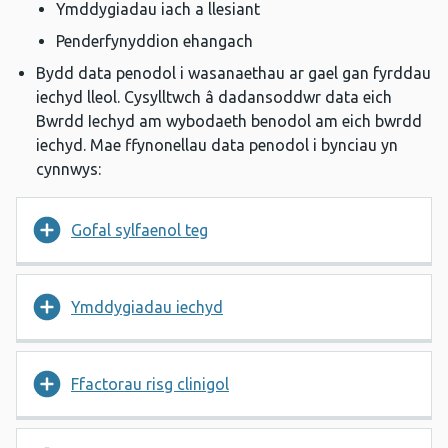
Ymddygiadau iach a llesiant
Penderfynyddion ehangach
Bydd data penodol i wasanaethau ar gael gan fyrddau
iechyd lleol. Cysylltwch â dadansoddwr data eich
Bwrdd Iechyd am wybodaeth benodol am eich bwrdd
iechyd. Mae ffynonellau data penodol i bynciau yn
cynnwys:
Gofal sylfaenol teg
Ymddygiadau iechyd
Ffactorau risg clinigol