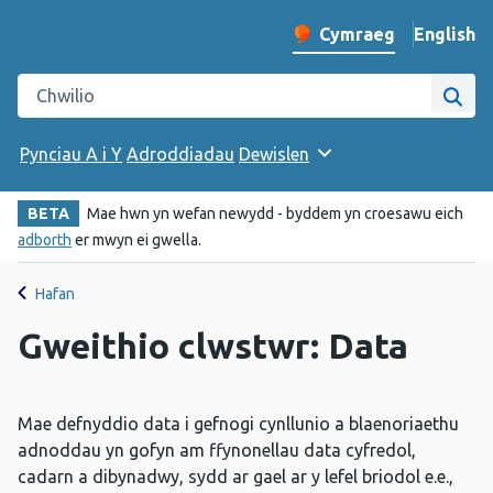
English
– Change 
Cymraeg
Newid iaith y wefan
Chwilio gwefan Iechyd Cyhoeddus Cymru
Chwi
Pynciau A i Y
Adroddiadau
Dewislen
BETA
Mae hwn yn wefan newydd - byddem yn croesawu eich
adborth
er mwyn ei gwella.
Hafan
Gweithio clwstwr: Data
Mae defnyddio data i gefnogi cynllunio a blaenoriaethu
adnoddau yn gofyn am ffynonellau data cyfredol,
cadarn a dibynadwy, sydd ar gael ar y lefel briodol e.e.,