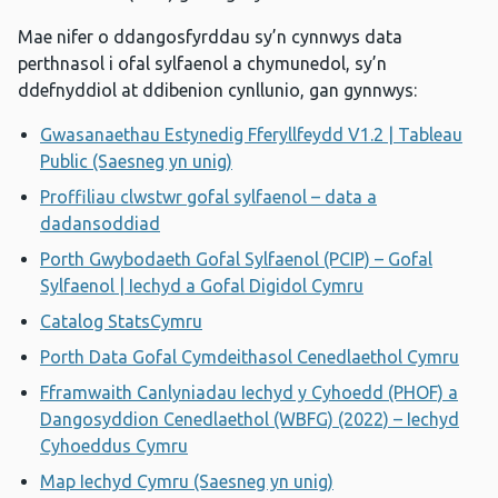
Mae nifer o ddangosfyrddau sy’n cynnwys data
perthnasol i ofal sylfaenol a chymunedol, sy’n
ddefnyddiol at ddibenion cynllunio, gan gynnwys:
Gwasanaethau Estynedig Fferyllfeydd V1.2 | Tableau
Public (Saesneg yn unig)
Proffiliau clwstwr gofal sylfaenol – data a
dadansoddiad
Porth Gwybodaeth Gofal Sylfaenol (PCIP) – Gofal
Sylfaenol | Iechyd a Gofal Digidol Cymru
Catalog StatsCymru
Porth Data Gofal Cymdeithasol Cenedlaethol Cymru
Fframwaith Canlyniadau Iechyd y Cyhoedd (PHOF) a
Dangosyddion Cenedlaethol (WBFG) (2022) – Iechyd
Cyhoeddus Cymru
Map Iechyd Cymru (Saesneg yn unig)