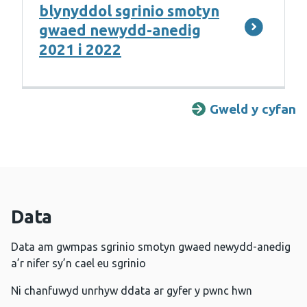
blynyddol sgrinio smotyn
gwaed newydd-anedig
2021 i 2022
Gweld y cyfan
A
Data
Data am gwmpas sgrinio smotyn gwaed newydd-anedig
a’r nifer sy’n cael eu sgrinio
Ni chanfuwyd unrhyw ddata ar gyfer y pwnc hwn