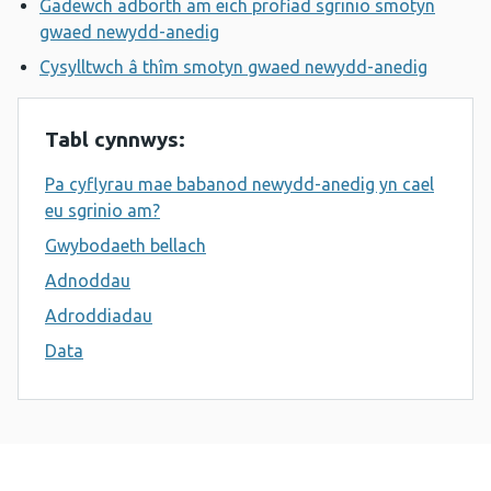
Gadewch adborth am eich profiad sgrinio smotyn
gwaed newydd-anedig
Cysylltwch â thîm smotyn gwaed newydd-anedig
Tabl cynnwys:
Pa cyflyrau mae babanod newydd-anedig yn cael
eu sgrinio am?
Gwybodaeth bellach
Adnoddau
Adroddiadau
Data