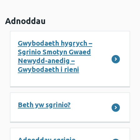
Adnoddau
Gwybodaeth hygrych –
Sgrinio Smotyn Gwaed
Newydd-anedig –
Gwybodaeth i rieni
Beth yw sgrinio?
Adnoddau sgrinio