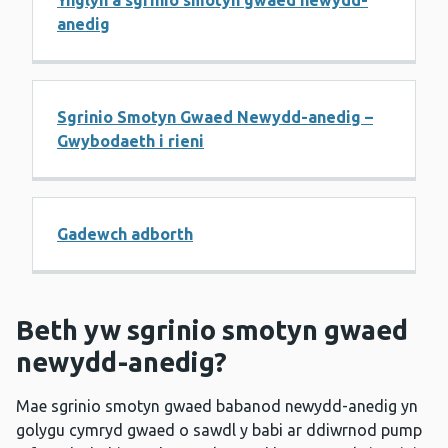
Ynglŷn â sgrinio smotyn gwaed newydd-
anedig
Sgrinio Smotyn Gwaed Newydd-anedig –
Gwybodaeth i rieni
Gadewch adborth
Beth yw sgrinio smotyn gwaed
newydd-anedig?
Mae sgrinio smotyn gwaed babanod newydd-anedig yn
golygu cymryd gwaed o sawdl y babi ar ddiwrnod pump