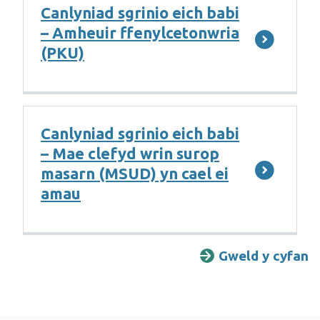
Canlyniad sgrinio eich babi
– Amheuir ffenylcetonwria
(PKU)
Canlyniad sgrinio eich babi
– Mae clefyd wrin surop
masarn (MSUD) yn cael ei
amau
Gweld y cyfan
G