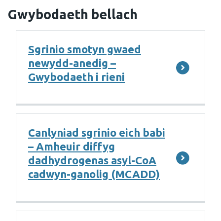
Gwybodaeth bellach
Sgrinio smotyn gwaed
newydd-anedig –
Gwybodaeth i rieni
Canlyniad sgrinio eich babi
– Amheuir diffyg
dadhydrogenas asyl-CoA
cadwyn-ganolig (MCADD)