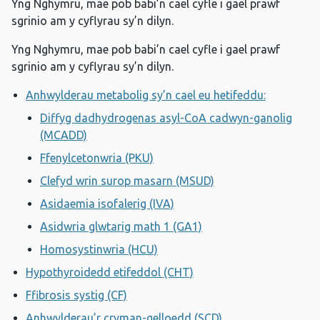
Yng Nghymru, mae pob babi’n cael cyfle i gael prawf
sgrinio am y cyflyrau sy’n dilyn.
Yng Nghymru, mae pob babi’n cael cyfle i gael prawf
sgrinio am y cyflyrau sy’n dilyn.
Anhwylderau metabolig sy’n cael eu hetifeddu:
Diffyg dadhydrogenas asyl-CoA cadwyn-ganolig
(MCADD)
Ffenylcetonwria (PKU)
Clefyd wrin surop masarn (MSUD)
Asidaemia isofalerig (IVA)
Asidwria glwtarig math 1 (GA1)
Homosystinwria (HCU)
Hypothyroidedd etifeddol (CHT)
Ffibrosis systig (CF)
Anhwylderau’r cryman-gelloedd (SCD)