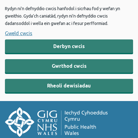
Rydyn ni’n defnyddio cwcis hanfodol i sicrhau fod y wefan yn
gweithio. Gyda’ch caniatâd, rydyn ni’n defnyddio cwcis
dadansoddol i wella ein gwefan ac i fesur perfformiad.
Gweld cwcis
Derbyn cwcis
Gwrthod cwcis
Rheoli dewisiadau