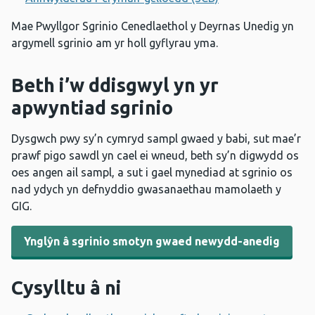
Mae Pwyllgor Sgrinio Cenedlaethol y Deyrnas Unedig yn
argymell sgrinio am yr holl gyflyrau yma.
Beth i’w ddisgwyl yn yr
apwyntiad sgrinio
Dysgwch pwy sy’n cymryd sampl gwaed y babi, sut mae’r
prawf pigo sawdl yn cael ei wneud, beth sy’n digwydd os
oes angen ail sampl, a sut i gael mynediad at sgrinio os
nad ydych yn defnyddio gwasanaethau mamolaeth y
GIG.
Ynglŷn â sgrinio smotyn gwaed newydd-anedig
Cysylltu â ni