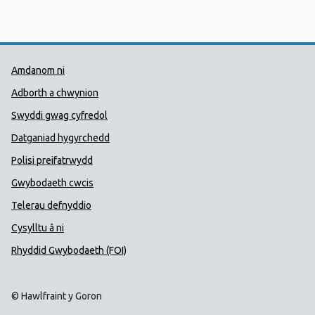
Dolenni Cymorth Iechyd Cyhoedd
Amdanom ni
Adborth a chwynion
Swyddi gwag cyfredol
Datganiad hygyrchedd
Polisi preifatrwydd
Gwybodaeth cwcis
Telerau defnyddio
Cysylltu â ni
Rhyddid Gwybodaeth (FOI)
© Hawlfraint y Goron