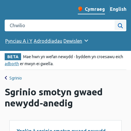
English
– Change 
Cymraeg
Newid iaith y wefan
Chwilio gwefan Iechyd Cyhoeddus Cymru
Chwi
Pynciau A i Y
Adroddiadau
Dewislen
BETA
Mae hwn yn wefan newydd - byddem yn croesawu eich
adborth
er mwyn ei gwella.
Sgrinio
Sgrinio smotyn gwaed
newydd-anedig