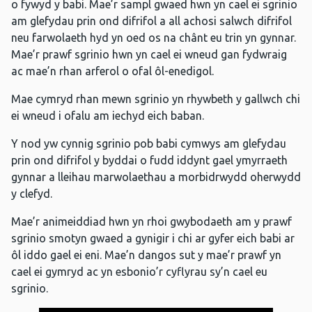
o fywyd y babi. Mae’r sampl gwaed hwn yn cael ei sgrinio
am glefydau prin ond difrifol a all achosi salwch difrifol
neu farwolaeth hyd yn oed os na chânt eu trin yn gynnar.
Mae’r prawf sgrinio hwn yn cael ei wneud gan fydwraig
ac mae’n rhan arferol o ofal ôl-enedigol.
Mae cymryd rhan mewn sgrinio yn rhywbeth y gallwch chi
ei wneud i ofalu am iechyd eich baban.
Y nod yw cynnig sgrinio pob babi cymwys am glefydau
prin ond difrifol y byddai o fudd iddynt gael ymyrraeth
gynnar a lleihau marwolaethau a morbidrwydd oherwydd
y clefyd.
Mae’r animeiddiad hwn yn rhoi gwybodaeth am y prawf
sgrinio smotyn gwaed a gynigir i chi ar gyfer eich babi ar
ôl iddo gael ei eni. Mae’n dangos sut y mae’r prawf yn
cael ei gymryd ac yn esbonio’r cyflyrau sy’n cael eu
sgrinio.