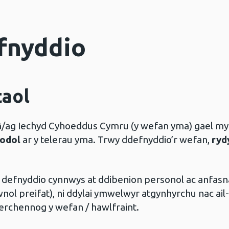
fnyddio
taol
â/ag Iechyd Cyhoeddus Cymru (y wefan yma) gael my
odol
ar y telerau yma. Trwy ddefnyddio’r wefan,
ryd
 a defnyddio cynnwys at ddibenion personol ac anfasn
ol preifat), ni ddylai ymwelwyr atgynhyrchu nac a
erchennog y wefan / hawlfraint.