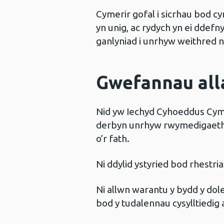
Cymerir gofal i sicrhau bod c
yn unig, ac rydych yn ei ddefn
ganlyniad i unrhyw weithred 
Gwefannau all
Nid yw Iechyd Cyhoeddus Cymr
derbyn unrhyw rwymedigaeth 
o’r fath.
Ni ddylid ystyried bod rhestr
Ni allwn warantu y bydd y do
bod y tudalennau cysylltiedig 