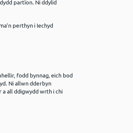
dydd partïon. Ni ddylid
ma’n perthyn i Iechyd
ellir, fodd bynnag, eich bod
yd. Ni allwn dderbyn
a all ddigwydd wrth i chi