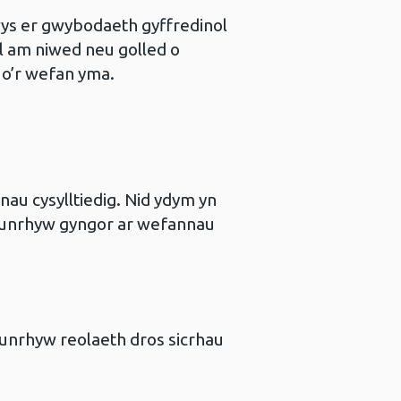
wys er gwybodaeth gyffredinol
bol am niwed neu golled o
 o’r wefan yma.
u cysylltiedig. Nid ydym yn
 unrhyw gyngor ar wefannau
 unrhyw reolaeth dros sicrhau