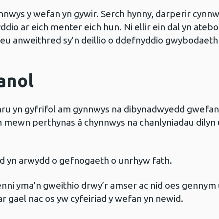
ynnwys y wefan yn gywir. Serch hynny, darperir cynn
yddio ar eich menter eich hun. Ni ellir ein dal yn ate
neu anweithred sy’n deillio o ddefnyddio gwybodaeth
anol
u yn gyfrifol am gynnwys na dibynadwyedd gwefanna
mewn perthynas â chynnwys na chanlyniadau dilyn
iad yn arwydd o gefnogaeth o unrhyw fath.
lenni yma’n gweithio drwy’r amser ac nid oes gennym
ar gael nac os yw cyfeiriad y wefan yn newid.