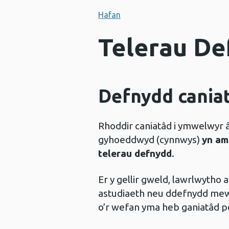
Hafan
Telerau De
Defnydd cania
Rhoddir caniatâd i ymwelwyr 
gyhoeddwyd (cynnwys)
yn am
telerau defnydd
.
Er y gellir gweld, lawrlwytho
astudiaeth neu ddefnydd mewn
o’r wefan yma heb ganiatâd p