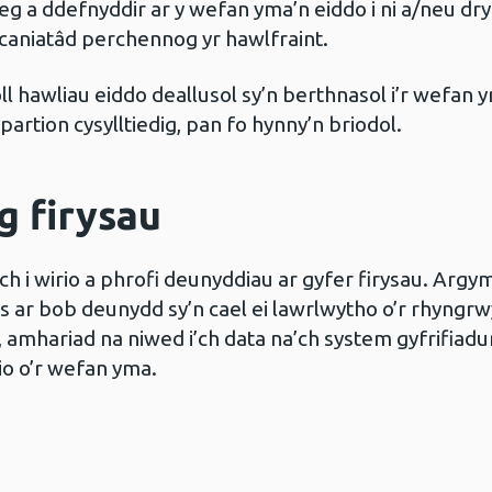
g a ddefnyddir ar y wefan yma’n eiddo i ni a/neu dry
 caniatâd perchennog yr hawlfraint.
l hawliau eiddo deallusol sy’n berthnasol i’r wefan y
rtion cysylltiedig, pan fo hynny’n briodol.
g firysau
 wirio a phrofi deunyddiau ar gyfer firysau. Argymh
 ar bob deunydd sy’n cael ei lawrlwytho o’r rhyngrw
amhariad na niwed i’ch data na’ch system gyfrifiadur 
io o’r wefan yma.