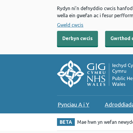
Rydyn ni’n defnyddio cwcis hanfodo
wella ein gwefan ac i fesur perfform
Gweld cwcis
Derbyn cwcis
Gwrthod 
Pynciau A i Y
Adroddiad
BETA
Mae hwn yn wefan newydd