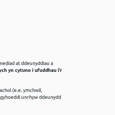
nediad at ddeunyddiau a
ych yn cytuno i ufuddhau i’r
achol (e.e. ymchwil,
il-gyhoeddi unrhyw ddeunydd