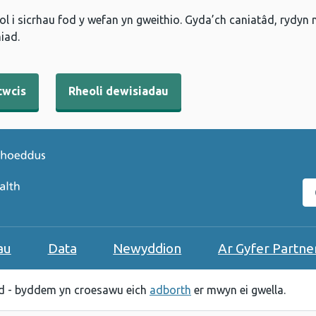
l i sicrhau fod y wefan yn gweithio. Gyda’ch caniatâd, rydyn
iad.
cwcis
Rheoli dewisiadau
C
au
Data
Newyddion
Ar Gyfer Partne
 - byddem yn croesawu eich
adborth
er mwyn ei gwella.