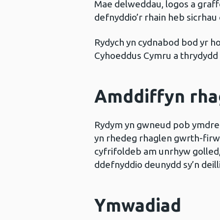
Mae delweddau, logos a graffe
defnyddio’r rhain heb sicrhau
Rydych yn cydnabod bod yr hol
Cyhoeddus Cymru a thrydydd pa
Amddiffyn rha
Rydym yn gwneud pob ymdrech i
yn rhedeg rhaglen gwrth-firws
cyfrifoldeb am unrhyw golled, 
ddefnyddio deunydd sy’n deill
Ymwadiad