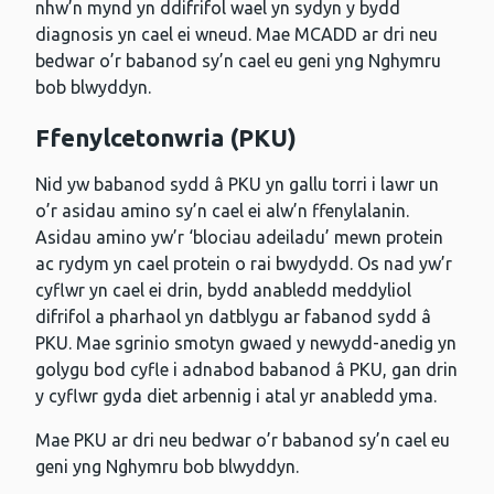
nhw’n mynd yn ddifrifol wael yn sydyn y bydd
diagnosis yn cael ei wneud. Mae MCADD ar dri neu
bedwar o’r babanod sy’n cael eu geni yng Nghymru
bob blwyddyn.
Ffenylcetonwria (PKU)
Nid yw babanod sydd â PKU yn gallu torri i lawr un
o’r asidau amino sy’n cael ei alw’n ffenylalanin.
Asidau amino yw’r ‘blociau adeiladu’ mewn protein
ac rydym yn cael protein o rai bwydydd. Os nad yw’r
cyflwr yn cael ei drin, bydd anabledd meddyliol
difrifol a pharhaol yn datblygu ar fabanod sydd â
PKU. Mae sgrinio smotyn gwaed y newydd-anedig yn
golygu bod cyfle i adnabod babanod â PKU, gan drin
y cyflwr gyda diet arbennig i atal yr anabledd yma.
Mae PKU ar dri neu bedwar o’r babanod sy’n cael eu
geni yng Nghymru bob blwyddyn.