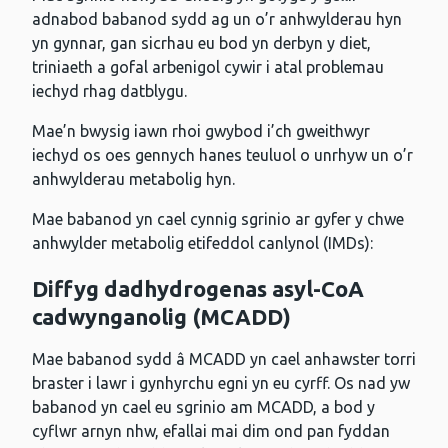
adnabod babanod sydd ag un o’r anhwylderau hyn
yn gynnar, gan sicrhau eu bod yn derbyn y diet,
triniaeth a gofal arbenigol cywir i atal problemau
iechyd rhag datblygu.
Mae’n bwysig iawn rhoi gwybod i’ch gweithwyr
iechyd os oes gennych hanes teuluol o unrhyw un o’r
anhwylderau metabolig hyn.
Mae babanod yn cael cynnig sgrinio ar gyfer y chwe
anhwylder metabolig etifeddol canlynol (IMDs):
Diffyg dadhydrogenas asyl-CoA
cadwynganolig (MCADD)
Mae babanod sydd â MCADD yn cael anhawster torri
braster i lawr i gynhyrchu egni yn eu cyrff. Os nad yw
babanod yn cael eu sgrinio am MCADD, a bod y
cyflwr arnyn nhw, efallai mai dim ond pan fyddan