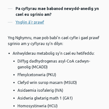
Cynnwys
Pa cyflyrau mae babanod newydd-anedig yn
cael eu sgrinio am?
Ynglŷn â'r prawf
Yng Nghymru, mae pob babi’n cael cyfle i gael prawf
sgrinio am y cyflyrau sy’n dilyn:
Anhwylderau metabolig sy’n cael eu hetifeddu:
Diffyg dadhydrogenas asyl-CoA cadwyn-
ganolig (MCADD)
Ffenylcetonwria (PKU)
Clefyd wrin surop masarn (MSUD)
Asidaemia isofalerig (IVA)
Asidwria glwtarig math 1 (GA1)
Homosystinwria (HCU)