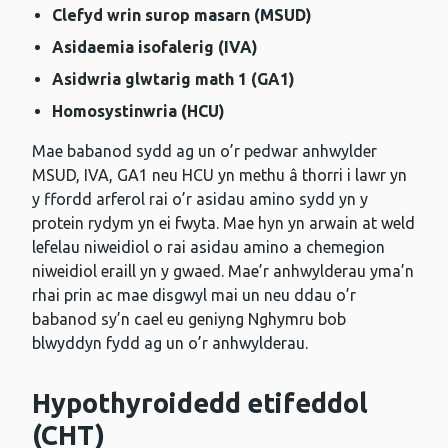
Clefyd wrin surop masarn (MSUD)
Asidaemia isofalerig (IVA)
Asidwria glwtarig math 1 (GA1)
Homosystinwria (HCU)
Mae babanod sydd ag un o’r pedwar anhwylder
MSUD, IVA, GA1 neu HCU yn methu â thorri i lawr yn
y ffordd arferol rai o’r asidau amino sydd yn y
protein rydym yn ei fwyta. Mae hyn yn arwain at weld
lefelau niweidiol o rai asidau amino a chemegion
niweidiol eraill yn y gwaed. Mae’r anhwylderau yma’n
rhai prin ac mae disgwyl mai un neu ddau o’r
babanod sy’n cael eu geniyng Nghymru bob
blwyddyn fydd ag un o’r anhwylderau.
Hypothyroidedd etifeddol
(CHT)