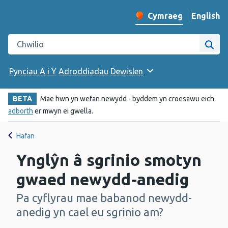
English
– Change 
Cymraeg
Newid iaith y wefan
Chwilio gwefan Iechyd Cyhoeddus Cymru
Chwi
Pynciau A i Y
Adroddiadau
Dewislen
BETA
Mae hwn yn wefan newydd - byddem yn croesawu eich
adborth
er mwyn ei gwella.
Hafan
Ynglŷn â sgrinio smotyn
gwaed newydd-anedig
Pa cyflyrau mae babanod newydd-
-
anedig yn cael eu sgrinio am?