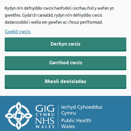
Rydyn ni’n defnyddio cwcis hanfodol i sicrhau fod y wefan yn
gweithio. Gyda’ch caniatâd, rydyn ni’n defnyddio cwcis
dadansoddol i wella ein gwefan ac i fesur perfformiad.
Gweld cwcis
Derbyn cwcis
Gwrthod cwcis
Rheoli dewisiadau