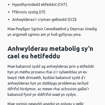
Hypothyroidedd etifeddol (CHT)
Ffibrosis systig (CF)
Anhwylderau’r cryman-gelloedd (SCD)
Mae Pwyllgor Sgrinio Cenedlaethol y Deyrnas Unedig
yn argymell sgrinio am yr holl gyflyrau yma.
Anhwylderau metabolig sy’n
cael eu hetifeddu
Mae babanod sydd ag anhwylderau prin a etifeddir
hyn yn methu prosesu rhai o’r sylweddau yn eu
bwyd. Heb driniaeth, byddai babanod sydd â’r
anhwylderau hyn yn datblygu problemau iechyd
difrifol hirdymor, ac mewn rhai achosion gallai’r
babanod fynd yn ddifrifol wael yn sydyn.
Mae sgrinio newydd-anedig yn golygu y gellir