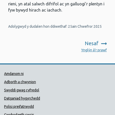
rieni, yn atal salwch difrifol ac yn galluogi’r plentyn i
fyw bywyd hirach ac iachach.
Adolygwyd y dudalen hon ddiwethaf: 25ain Chwefror 2025
Nesaf
:
Ynglŷn â'r prawf
Dolenni Cymorth Iechyd Cyhoedd
Amdanom ni
Adborth a chwynion
Swyddi gwag cyfredol
Datganiad hygyrchedd
Polisi preifatrwydd
Gwybodaeth cwcis