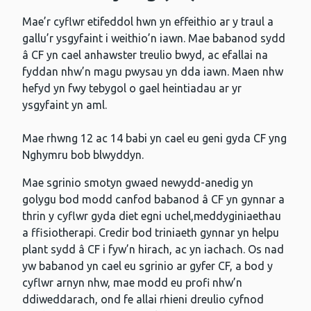
Mae’r cyflwr etifeddol hwn yn effeithio ar y traul a
gallu’r ysgyfaint i weithio’n iawn. Mae babanod sydd
â CF yn cael anhawster treulio bwyd, ac efallai na
fyddan nhw’n magu pwysau yn dda iawn. Maen nhw
hefyd yn fwy tebygol o gael heintiadau ar yr
ysgyfaint yn aml.
Mae rhwng 12 ac 14 babi yn cael eu geni gyda CF yng
Nghymru bob blwyddyn.
Mae sgrinio smotyn gwaed newydd-anedig yn
golygu bod modd canfod babanod â CF yn gynnar a
thrin y cyflwr gyda diet egni uchel,meddyginiaethau
a ffisiotherapi. Credir bod triniaeth gynnar yn helpu
plant sydd â CF i fyw’n hirach, ac yn iachach. Os nad
yw babanod yn cael eu sgrinio ar gyfer CF, a bod y
cyflwr arnyn nhw, mae modd eu profi nhw’n
ddiweddarach, ond fe allai rhieni dreulio cyfnod