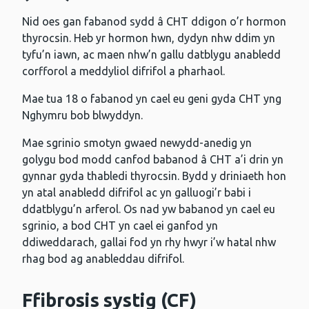
Nid oes gan fabanod sydd â CHT ddigon o’r hormon
thyrocsin. Heb yr hormon hwn, dydyn nhw ddim yn
tyfu’n iawn, ac maen nhw’n gallu datblygu anabledd
corfforol a meddyliol difrifol a pharhaol.
Mae tua 18 o fabanod yn cael eu geni gyda CHT yng
Nghymru bob blwyddyn.
Mae sgrinio smotyn gwaed newydd-anedig yn
golygu bod modd canfod babanod â CHT a’i drin yn
gynnar gyda thabledi thyrocsin. Bydd y driniaeth hon
yn atal anabledd difrifol ac yn galluogi’r babi i
ddatblygu’n arferol. Os nad yw babanod yn cael eu
sgrinio, a bod CHT yn cael ei ganfod yn
ddiweddarach, gallai fod yn rhy hwyr i’w hatal nhw
rhag bod ag anableddau difrifol.
Ffibrosis systig (CF)