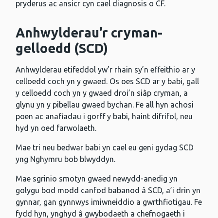
pryderus ac ansicr cyn cael diagnosis o CF.
Anhwylderau’r cryman-
gelloedd (SCD)
Anhwylderau etifeddol yw’r rhain sy’n effeithio ar y
celloedd coch yn y gwaed. Os oes SCD ar y babi, gall
y celloedd coch yn y gwaed droi’n siâp cryman, a
glynu yn y pibellau gwaed bychan. Fe all hyn achosi
poen ac anafiadau i gorff y babi, haint difrifol, neu
hyd yn oed farwolaeth.
Mae tri neu bedwar babi yn cael eu geni gydag SCD
yng Nghymru bob blwyddyn.
Mae sgrinio smotyn gwaed newydd-anedig yn
golygu bod modd canfod babanod â SCD, a’i drin yn
gynnar, gan gynnwys imiwneiddio a gwrthfiotigau. Fe
fydd hyn, ynghyd â gwybodaeth a chefnogaeth i