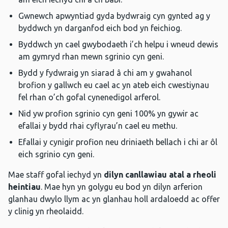
Gwnewch apwyntiad gyda bydwraig cyn gynted ag y
byddwch yn darganfod eich bod yn feichiog.
Byddwch yn cael gwybodaeth i’ch helpu i wneud dewis
am gymryd rhan mewn sgrinio cyn geni.
Bydd y fydwraig yn siarad â chi am y gwahanol
brofion y gallwch eu cael ac yn ateb eich cwestiynau
fel rhan o’ch gofal cynenedigol arferol.
Nid yw profion sgrinio cyn geni 100% yn gywir ac
efallai y bydd rhai cyflyrau’n cael eu methu.
Efallai y cynigir profion neu driniaeth bellach i chi ar ôl
eich sgrinio cyn geni.
Mae staff gofal iechyd yn
dilyn canllawiau atal a rheoli
heintiau
. Mae hyn yn golygu eu bod yn dilyn arferion
glanhau dwylo llym ac yn glanhau holl ardaloedd ac offer
y clinig yn rheolaidd.