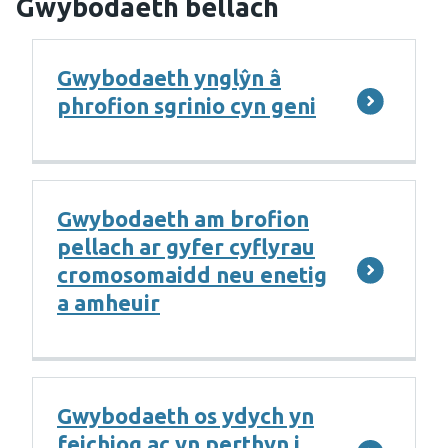
Gwybodaeth bellach
Gwybodaeth ynglŷn â
phrofion sgrinio cyn geni
Gwybodaeth am brofion
pellach ar gyfer cyflyrau
cromosomaidd neu enetig
a amheuir
Gwybodaeth os ydych yn
feichiog ac yn perthyn i