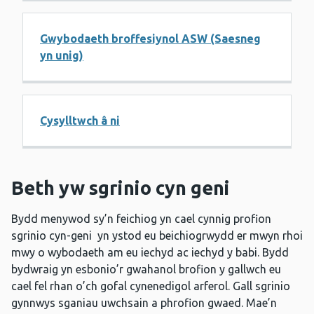
Gwybodaeth broffesiynol ASW (Saesneg
yn unig)
Cysylltwch â ni
Beth yw sgrinio cyn geni
Bydd menywod sy’n feichiog yn cael cynnig profion
sgrinio cyn-geni yn ystod eu beichiogrwydd er mwyn rhoi
mwy o wybodaeth am eu iechyd ac iechyd y babi. Bydd
bydwraig yn esbonio’r gwahanol brofion y gallwch eu
cael fel rhan o’ch gofal cynenedigol arferol. Gall sgrinio
gynnwys sganiau uwchsain a phrofion gwaed. Mae’n