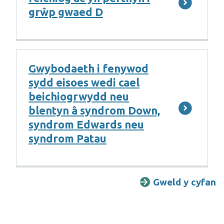
grŵp gwaed D
Gwybodaeth i fenywod
sydd eisoes wedi cael
beichiogrwydd neu
blentyn â syndrom Down,
syndrom Edwards neu
syndrom Patau
Gweld y cyfan
G