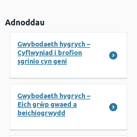
Adnoddau
Gwybodaeth hygrych –
Cyflwyniad i brofion
sgrinio cyn geni
Gwybodaeth hygrych –
Eich grŵp gwaed a
beichiogrwydd