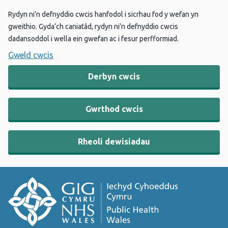
Rydyn ni’n defnyddio cwcis hanfodol i sicrhau fod y wefan yn
gweithio. Gyda’ch caniatâd, rydyn ni’n defnyddio cwcis
dadansoddol i wella ein gwefan ac i fesur perfformiad.
Gweld cwcis
Derbyn cwcis
Gwrthod cwcis
Rheoli dewisiadau