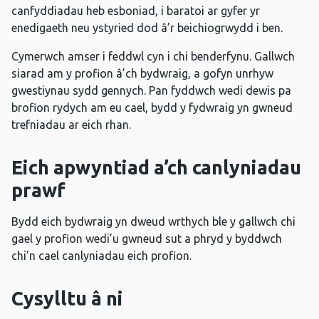
canfyddiadau heb esboniad, i baratoi ar gyfer yr
enedigaeth neu ystyried dod â’r beichiogrwydd i ben.
Cymerwch amser i feddwl cyn i chi benderfynu. Gallwch
siarad am y profion â’ch bydwraig, a gofyn unrhyw
gwestiynau sydd gennych. Pan fyddwch wedi dewis pa
brofion rydych am eu cael, bydd y fydwraig yn gwneud
trefniadau ar eich rhan.
Eich apwyntiad a’ch canlyniadau
prawf
Bydd eich bydwraig yn dweud wrthych ble y gallwch chi
gael y profion wedi’u gwneud sut a phryd y byddwch
chi’n cael canlyniadau eich profion.
Cysylltu â ni