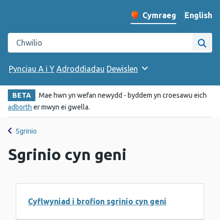
English
– Change 
Cymraeg
Newid iaith y wefan
Chwilio gwefan Iechyd Cyhoeddus Cymru
Chwi
Pynciau A i Y
Adroddiadau
Dewislen
BETA
Mae hwn yn wefan newydd - byddem yn croesawu eich
adborth
er mwyn ei gwella.
Sgrinio
Sgrinio cyn geni
Cyflwyniad i brofion sgrinio cyn geni