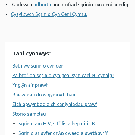
Gadewch
adborth
am profiad sgrinio cyn geni anedig
Cysylltwch Sgrinio Cyn Geni Cymru.
Tabl cynnwys:
Beth yw sgrinio cyn geni
Pa brofion sgrinio cyn geni sy'n cael eu cynnig?
Ynglŷn â'r prawf
Rhesymau dros gymryd rhan
Eich apwyntiad a'ch canlyniadau prawf
Storio samplau
Sgrinio am HIV, siffilis a hepatitis B
Sgrinio ar gyfer grŵp gwaed a gwrthgyrff