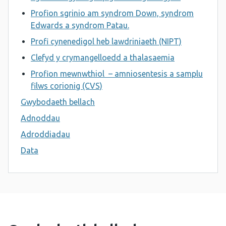
Profion sgrinio am syndrom Down, syndrom
Edwards a syndrom Patau.
Profi cynenedigol heb lawdriniaeth (NIPT)
Clefyd y crymangelloedd a thalasaemia
Profion mewnwthiol – amniosentesis a samplu
filws corionig (CVS)
Gwybodaeth bellach
Adnoddau
Adroddiadau
Data