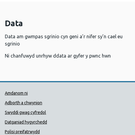
Data
Data am gwmpas sgrinio cyn geni a’r nifer sy’n cael eu
sgrinio
Ni chanfuwyd unrhyw ddata ar gyfer y pwnc hwn
Dolenni Cymorth Iechyd Cyhoedd
Amdanom ni
Adborth a chwynion
Swyddi gwag cyfredol
Datganiad hygyrchedd
Polisi preifatrwydd