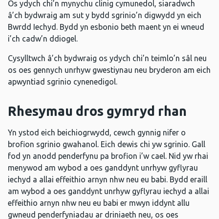
Os ydych chi’n mynychu clinig cymunedol, siaradwch
â’ch bydwraig am sut y bydd sgrinio’n digwydd yn eich
Bwrdd Iechyd. Bydd yn esbonio beth maent yn ei wneud
i’ch cadw’n ddiogel.
Cysylltwch â’ch bydwraig os ydych chi’n teimlo’n sâl neu
os oes gennych unrhyw gwestiynau neu bryderon am eich
apwyntiad sgrinio cynenedigol.
Rhesymau dros gymryd rhan
Yn ystod eich beichiogrwydd, cewch gynnig nifer o
brofion sgrinio gwahanol. Eich dewis chi yw sgrinio. Gall
fod yn anodd penderfynu pa brofion i’w cael. Nid yw rhai
menywod am wybod a oes ganddynt unrhyw gyflyrau
iechyd a allai effeithio arnyn nhw neu eu babi. Bydd eraill
am wybod a oes ganddynt unrhyw gyflyrau iechyd a allai
effeithio arnyn nhw neu eu babi er mwyn iddynt allu
gwneud penderfyniadau ar driniaeth neu, os oes