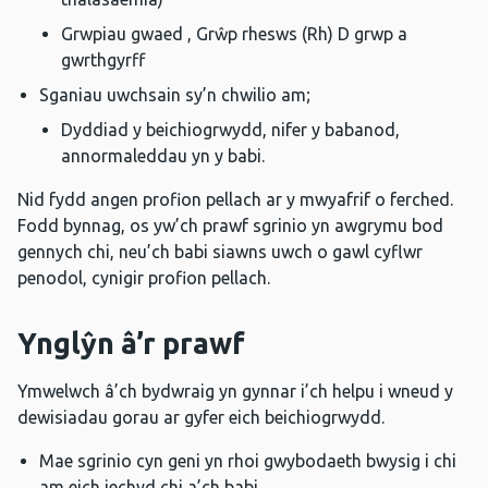
Grwpiau gwaed , Grŵp rhesws (Rh) D grwp a
gwrthgyrff
Sganiau uwchsain sy’n chwilio am;
Dyddiad y beichiogrwydd, nifer y babanod,
annormaleddau yn y babi.
Nid fydd angen profion pellach ar y mwyafrif o ferched.
Fodd bynnag, os yw’ch prawf sgrinio yn awgrymu bod
gennych chi, neu’ch babi siawns uwch o gawl cyflwr
penodol, cynigir profion pellach.
Ynglŷn â’r prawf
Ymwelwch â’ch bydwraig yn gynnar i’ch helpu i wneud y
dewisiadau gorau ar gyfer eich beichiogrwydd.
Mae sgrinio cyn geni yn rhoi gwybodaeth bwysig i chi
am eich iechyd chi a’ch babi.