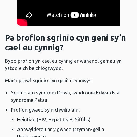
Pa brofion sgrinio cyn geni sy’n
cael eu cynnig?
Bydd profion yn cael eu cynnig ar wahanol gamau yn
ystod eich beichiogrwydd.
Mae’r prawf sgrinio cyn geni’n cynnwys:
Sgrinio am syndrom Down, syndrome Edwards a
syndrome Patau
Profion gwaed sy’n chwilio am:
Heintiau (HIV, Hepatitis B, Siffilis)
Anhwylderau ar y gwaed (cryman-gell a
thalasaemia)