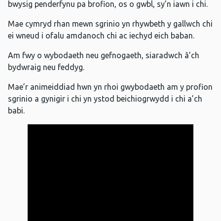
bwysig penderfynu pa brofion, os o gwbl, sy’n iawn i chi.
Mae cymryd rhan mewn sgrinio yn rhywbeth y gallwch chi
ei wneud i ofalu amdanoch chi ac iechyd eich baban.
Am fwy o wybodaeth neu gefnogaeth, siaradwch â’ch
bydwraig neu feddyg.
Mae’r animeiddiad hwn yn rhoi gwybodaeth am y profion
sgrinio a gynigir i chi yn ystod beichiogrwydd i chi a’ch
babi.