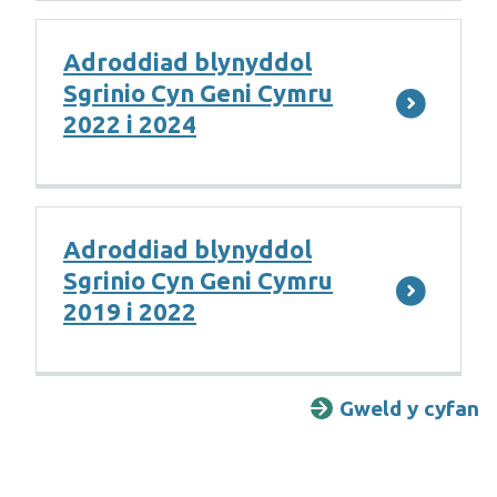
Adroddiad blynyddol
Sgrinio Cyn Geni Cymru
2022 i 2024
Adroddiad blynyddol
Sgrinio Cyn Geni Cymru
2019 i 2022
Gweld y cyfan
A