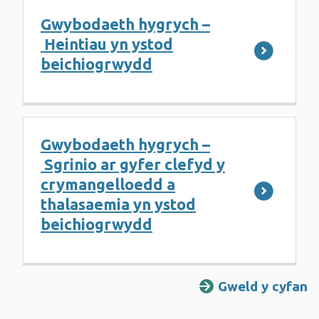
Gwybodaeth hygrych –
Heintiau yn ystod
beichiogrwydd
Gwybodaeth hygrych –
Sgrinio ar gyfer clefyd y
crymangelloedd a
thalasaemia yn ystod
beichiogrwydd
Gweld y cyfan