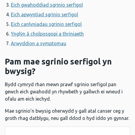
Eich gwahoddiad sgrinio serfigol
Eich apwyntiad sgrinio serfigol
Eich canlyniadau sgrinio serfigol
Ynglŷn â cholposgopi a thriniaeth
Arwyddion a symptomau
Pam mae sgrinio serfigol yn
bwysig?
Bydd cymryd rhan mewn prawf sgrinio serfigol pan
gewch eich gwahodd yn rhywbeth y gallwch ei wneud i
ofalu am eich iechyd.
Mae sgrinio’n bwysig oherwydd y gall atal canser ceg y
groth rhag datblygu, neu gall ddod o hyd iddo yn gynnar.