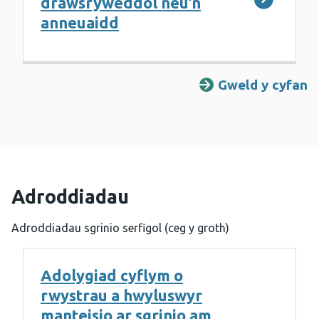
drawsryweddol neu’n
anneuaidd
Gweld y cyfan
Adroddiadau
Adroddiadau sgrinio serfigol (ceg y groth)
Adolygiad cyflym o
rwystrau a hwyluswyr
manteisio ar sgrinio am