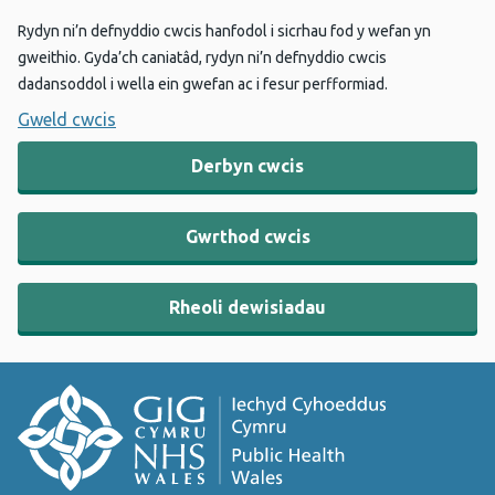
Rydyn ni’n defnyddio cwcis hanfodol i sicrhau fod y wefan yn
gweithio. Gyda’ch caniatâd, rydyn ni’n defnyddio cwcis
dadansoddol i wella ein gwefan ac i fesur perfformiad.
Gweld cwcis
Derbyn cwcis
Gwrthod cwcis
Rheoli dewisiadau