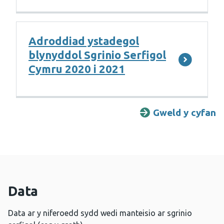
Adroddiad ystadegol
blynyddol Sgrinio Serfigol
Cymru 2020 i 2021
Gweld y cyfan
A
Data
Data ar y niferoedd sydd wedi manteisio ar sgrinio