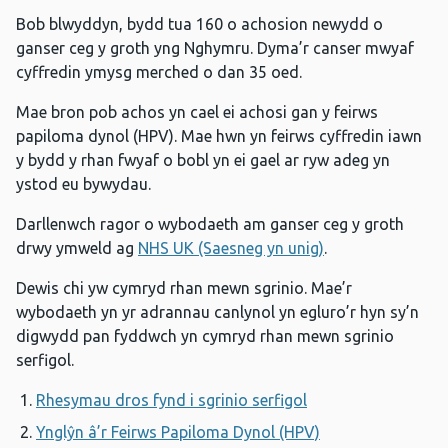
Bob blwyddyn, bydd tua 160 o achosion newydd o
ganser ceg y groth yng Nghymru. Dyma’r canser mwyaf
cyffredin ymysg merched o dan 35 oed.
Mae bron pob achos yn cael ei achosi gan y feirws
papiloma dynol (HPV). Mae hwn yn feirws cyffredin iawn
y bydd y rhan fwyaf o bobl yn ei gael ar ryw adeg yn
ystod eu bywydau.
Darllenwch ragor o wybodaeth am ganser ceg y groth
drwy ymweld ag
NHS UK (Saesneg yn unig)
.
Dewis chi yw cymryd rhan mewn sgrinio. Mae’r
wybodaeth yn yr adrannau canlynol yn egluro’r hyn sy’n
digwydd pan fyddwch yn cymryd rhan mewn sgrinio
serfigol.
Rhesymau dros fynd i sgrinio serfigol
Ynglŷn â’r Feirws Papiloma Dynol (HPV)