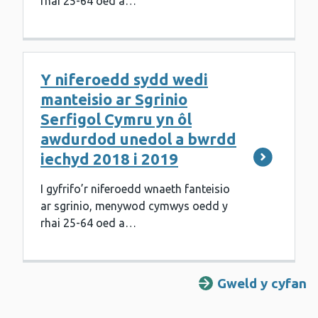
rhai 25-64 oed a…
Y niferoedd sydd wedi
manteisio ar Sgrinio
Serfigol Cymru yn ôl
awdurdod unedol a bwrdd
iechyd 2018 i 2019
I gyfrifo’r niferoedd wnaeth fanteisio
ar sgrinio, menywod cymwys oedd y
rhai 25-64 oed a…
Gweld y cyfan