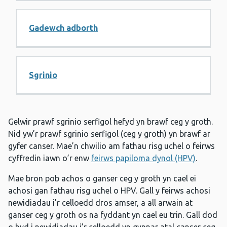
Gadewch adborth
Sgrinio
Gelwir prawf sgrinio serfigol hefyd yn brawf ceg y groth.
Nid yw’r prawf sgrinio serfigol (ceg y groth) yn brawf ar
gyfer canser. Mae’n chwilio am fathau risg uchel o feirws
cyffredin iawn o’r enw
feirws papiloma dynol (HPV)
.
Mae bron pob achos o ganser ceg y groth yn cael ei
achosi gan fathau risg uchel o HPV. Gall y feirws achosi
newidiadau i’r celloedd dros amser, a all arwain at
ganser ceg y groth os na fyddant yn cael eu trin. Gall dod