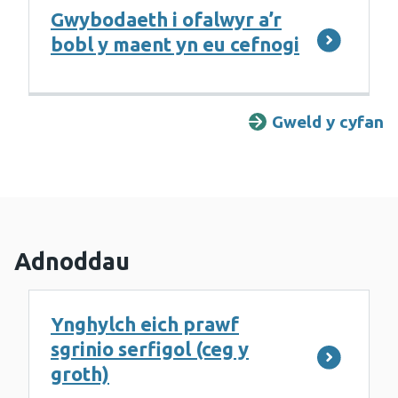
Gwybodaeth i ofalwyr a’r
bobl y maent yn eu cefnogi
Gweld y cyfan
G
Adnoddau
Ynghylch eich prawf
sgrinio serfigol (ceg y
groth)