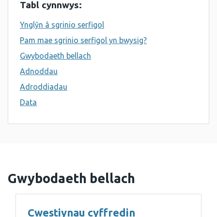
Tabl cynnwys:
Ynglŷn â sgrinio serfigol
Pam mae sgrinio serfigol yn bwysig?
Gwybodaeth bellach
Adnoddau
Adroddiadau
Data
Gwybodaeth bellach
Cwestiynau cyffredin