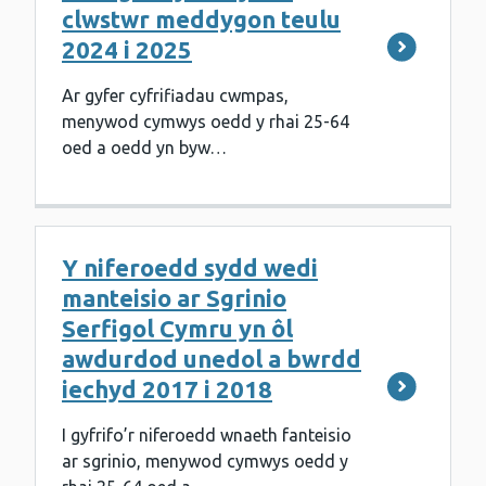
clwstwr meddygon teulu
2024 i 2025
Ar gyfer cyfrifiadau cwmpas,
menywod cymwys oedd y rhai 25-64
oed a oedd yn byw…
Y niferoedd sydd wedi
manteisio ar Sgrinio
Serfigol Cymru yn ôl
awdurdod unedol a bwrdd
iechyd 2017 i 2018
I gyfrifo’r niferoedd wnaeth fanteisio
ar sgrinio, menywod cymwys oedd y