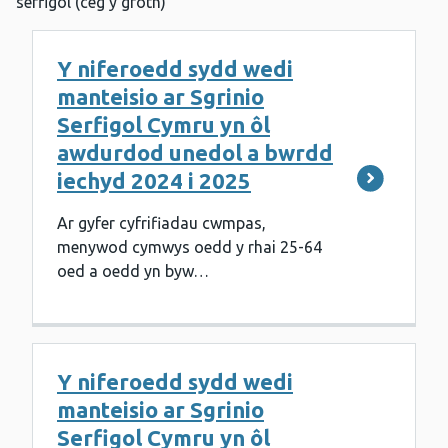
serfigol (ceg y groth)
Y niferoedd sydd wedi
manteisio ar Sgrinio
Serfigol Cymru yn ôl
awdurdod unedol a bwrdd
iechyd 2024 i 2025
Ar gyfer cyfrifiadau cwmpas,
menywod cymwys oedd y rhai 25-64
oed a oedd yn byw…
Y niferoedd sydd wedi
manteisio ar Sgrinio
Serfigol Cymru yn ôl