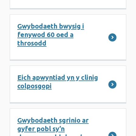
Gwybodaeth bwysig i
fenywod 60 oed a
throsodd
Eich apwyntiad yn y clinig
colposgopi
Gwybodaeth sgrinio ar
gyfer pobl sy’n