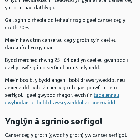
o hyd i newidiadau i’r celloedd yn gynnar atal canser ceg
y groth rhag datblygu.
Gall sgrinio rheolaidd leihau’r risg o gael canser ceg y
groth 70%.
Mae’n haws trin canserau ceg y groth sy’n cael eu
darganfod yn gynnar.
Bydd merched rhwng 25 i 64 oed yn cael eu gwahodd i
gael prawf sgrinio serfigol bob 5 mlynedd.
Mae’n bosibl y bydd angen i bobl drawsryweddol neu
anneuaidd sydd â cheg y groth gael prawf sgrinio
serfigol. I gael gwybod rhagor, ewch i’n
tudalennau
gwybodaeth i bobl drawsryweddol ac anneuaidd
.
Ynglŷn â sgrinio serfigol
Canser ceg y groth (gwddf y groth) yw canser serfigol.