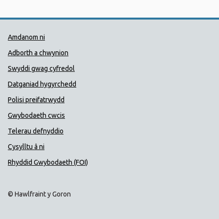
Dolenni Cymorth Iechyd Cyhoedd
Amdanom ni
Adborth a chwynion
Swyddi gwag cyfredol
Datganiad hygyrchedd
Polisi preifatrwydd
Gwybodaeth cwcis
Telerau defnyddio
Cysylltu â ni
Rhyddid Gwybodaeth (FOI)
© Hawlfraint y Goron