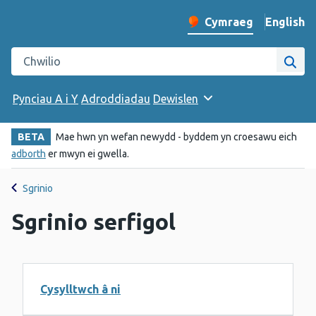
English
– Change 
Cymraeg
Newid iaith y wefan
Chwilio gwefan Iechyd Cyhoeddus Cymru
Chwi
Pynciau A i Y
Adroddiadau
Dewislen
BETA
Mae hwn yn wefan newydd - byddem yn croesawu eich
adborth
er mwyn ei gwella.
Sgrinio
Sgrinio serfigol
Cysylltwch â ni