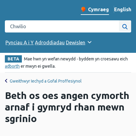
English
– Change 
Cymraeg
Newid iaith y wefan
Chwilio gwefan Iechyd Cyhoeddus Cymru
Chwi
Pynciau A i Y
Adroddiadau
Dewislen
BETA
Mae hwn yn wefan newydd - byddem yn croesawu eich
adborth
er mwyn ei gwella.
Gweithwyr Iechyd a Gofal Proffesiynol
Beth os oes angen cymorth
arnaf i gymryd rhan mewn
sgrinio