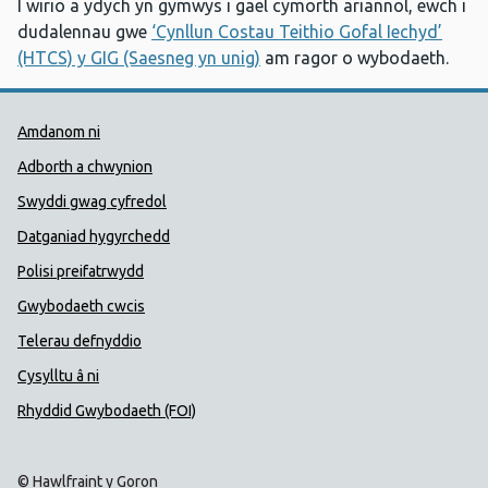
I wirio a ydych yn gymwys i gael cymorth ariannol, ewch i
dudalennau gwe
‘Cynllun Costau Teithio Gofal Iechyd’
(HTCS) y GIG (Saesneg yn unig)
am ragor o wybodaeth.
Dolenni Cymorth Iechyd Cyhoedd
Amdanom ni
Adborth a chwynion
Swyddi gwag cyfredol
Datganiad hygyrchedd
Polisi preifatrwydd
Gwybodaeth cwcis
Telerau defnyddio
Cysylltu â ni
Rhyddid Gwybodaeth (FOI)
© Hawlfraint y Goron