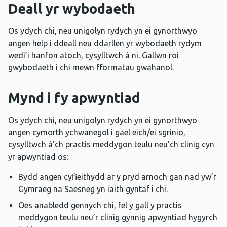
Deall yr wybodaeth
Os ydych chi, neu unigolyn rydych yn ei gynorthwyo
angen help i ddeall neu ddarllen yr wybodaeth rydym
wedi’i hanfon atoch, cysylltwch â ni. Gallwn roi
gwybodaeth i chi mewn fformatau gwahanol.
Mynd i fy apwyntiad
Os ydych chi, neu unigolyn rydych yn ei gynorthwyo
angen cymorth ychwanegol i gael eich/ei sgrinio,
cysylltwch â’ch practis meddygon teulu neu’ch clinig cyn
yr apwyntiad os:
Bydd angen cyfieithydd ar y pryd arnoch gan nad yw’r
Gymraeg na Saesneg yn iaith gyntaf i chi.
Oes anabledd gennych chi, fel y gall y practis
meddygon teulu neu’r clinig gynnig apwyntiad hygyrch