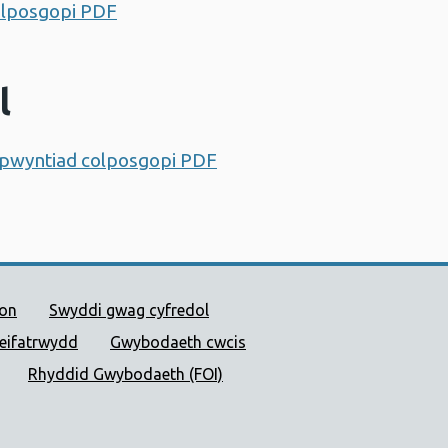
colposgopi PDF
Agor ffenestr newydd
l
apwyntiad colposgopi PDF
Agor ffenestr newydd
 Cyhoeddus Cymru
ion
Swyddi gwag cyfredol
reifatrwydd
Gwybodaeth cwcis
Rhyddid Gwybodaeth (FOI)