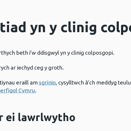
iad yn y clinig col
hych beth i’w ddisgwyl yn y clinig colposgopi.
ych ar iechyd ceg y groth.
iynau eraill am
sgrinio
, cysylltwch â’ch meddyg teulu,
Serfigol Cymru
.
r ei lawrlwytho