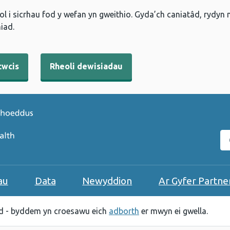
l i sicrhau fod y wefan yn gweithio. Gyda’ch caniatâd, rydyn
iad.
cwcis
Rheoli dewisiadau
C
au
Data
Newyddion
Ar Gyfer Partne
 - byddem yn croesawu eich
adborth
er mwyn ei gwella.