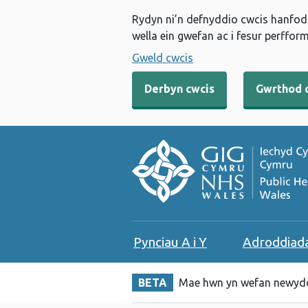
Rydyn ni’n defnyddio cwcis hanfodo
wella ein gwefan ac i fesur perfform
Gweld cwcis
Derbyn cwcis
Gwrthod 
Pynciau A i Y
Adroddiad
BETA
Mae hwn yn wefan newydd