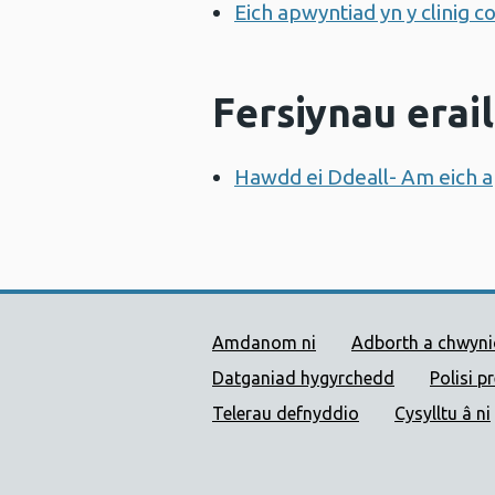
Eich apwyntiad yn y clinig 
Fersiynau erail
Hawdd ei Ddeall- Am eich 
Dolenni Cymorth Iechyd
Amdanom ni
Adborth a chwyn
Datganiad hygyrchedd
Polisi p
Telerau defnyddio
Cysylltu â ni