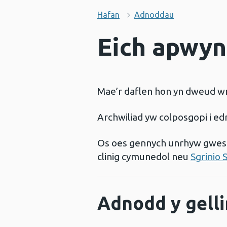
Hafan
Adnoddau
Eich apwynt
Mae’r daflen hon yn dweud wrt
Archwiliad yw colposgopi i edr
Os oes gennych unrhyw gwest
clinig cymunedol neu
Sgrinio 
Adnodd y gelli