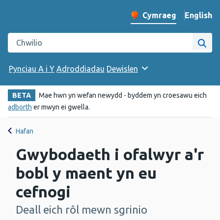
English
– Change 
Cymraeg
Newid iaith y wefan
Chwilio gwefan Iechyd Cyhoeddus Cymru
Chwi
Pynciau A i Y
Adroddiadau
Dewislen
BETA
Mae hwn yn wefan newydd - byddem yn croesawu eich
adborth
er mwyn ei gwella.
Hafan
Gwybodaeth i ofalwyr a'r
bobl y maent yn eu
cefnogi
Deall eich rôl mewn sgrinio
-