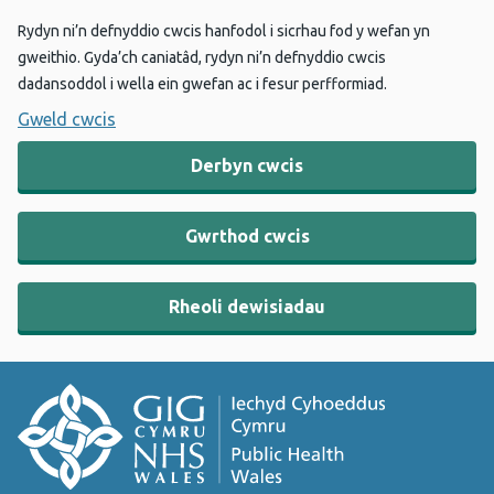
Rydyn ni’n defnyddio cwcis hanfodol i sicrhau fod y wefan yn
gweithio. Gyda’ch caniatâd, rydyn ni’n defnyddio cwcis
dadansoddol i wella ein gwefan ac i fesur perfformiad.
Gweld cwcis
Derbyn cwcis
Gwrthod cwcis
Rheoli dewisiadau