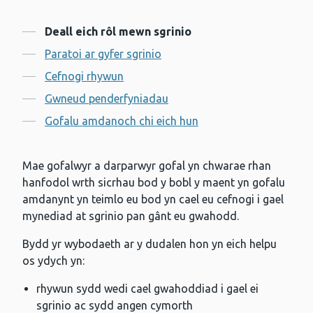
Cynnwys
Deall eich rôl mewn sgrinio
Paratoi ar gyfer sgrinio
Cefnogi rhywun
Gwneud penderfyniadau
Gofalu amdanoch chi eich hun
Mae gofalwyr a darparwyr gofal yn chwarae rhan
hanfodol wrth sicrhau bod y bobl y maent yn gofalu
amdanynt yn teimlo eu bod yn cael eu cefnogi i gael
mynediad at sgrinio pan gânt eu gwahodd.
Bydd yr wybodaeth ar y dudalen hon yn eich helpu
os ydych yn:
rhywun sydd wedi cael gwahoddiad i gael ei
sgrinio ac sydd angen cymorth