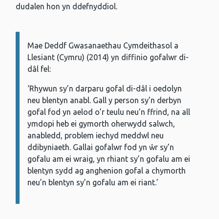
dudalen hon yn ddefnyddiol.
Mae Deddf Gwasanaethau Cymdeithasol a
Gwybodaeth:
Llesiant (Cymru) (2014) yn diffinio gofalwr di-
dâl fel:
‘Rhywun sy’n darparu gofal di-dâl i oedolyn
neu blentyn anabl. Gall y person sy’n derbyn
gofal fod yn aelod o’r teulu neu’n ffrind, na all
ymdopi heb ei gymorth oherwydd salwch,
anabledd, problem iechyd meddwl neu
ddibyniaeth. Gallai gofalwr fod yn ŵr sy’n
gofalu am ei wraig, yn rhiant sy’n gofalu am ei
blentyn sydd ag anghenion gofal a chymorth
neu’n blentyn sy’n gofalu am ei riant.’