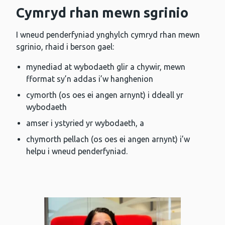
Cymryd rhan mewn sgrinio
I wneud penderfyniad ynghylch cymryd rhan mewn
sgrinio, rhaid i berson gael:
mynediad at wybodaeth glir a chywir, mewn
fformat sy’n addas i’w hanghenion
cymorth (os oes ei angen arnynt) i ddeall yr
wybodaeth
amser i ystyried yr wybodaeth, a
chymorth pellach (os oes ei angen arnynt) i’w
helpu i wneud penderfyniad.