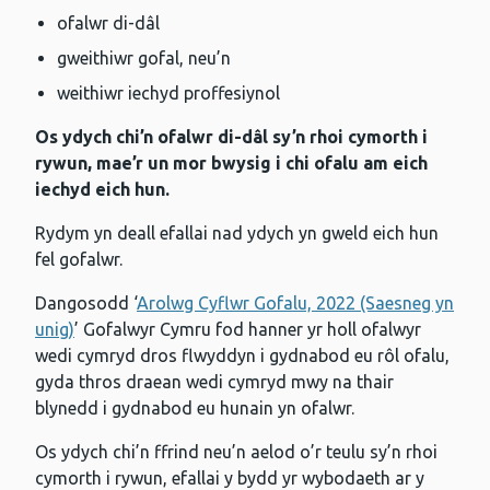
ofalwr di-dâl
gweithiwr gofal, neu’n
weithiwr iechyd proffesiynol
Os ydych chi’n ofalwr di-dâl sy’n rhoi cymorth i
rywun, mae’r un mor bwysig i chi ofalu am eich
iechyd eich hun.
Rydym yn deall efallai nad ydych yn gweld eich hun
fel gofalwr.
Dangosodd ‘
Arolwg Cyflwr Gofalu, 2022 (Saesneg yn
unig)
’ Gofalwyr Cymru fod hanner yr holl ofalwyr
wedi cymryd dros flwyddyn i gydnabod eu rôl ofalu,
gyda thros draean wedi cymryd mwy na thair
blynedd i gydnabod eu hunain yn ofalwr.
Os ydych chi’n ffrind neu’n aelod o’r teulu sy’n rhoi
cymorth i rywun, efallai y bydd yr wybodaeth ar y