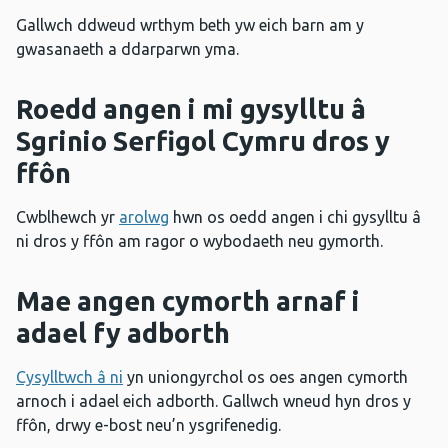
Gallwch ddweud wrthym beth yw eich barn am y
gwasanaeth a ddarparwn yma.
Roedd angen i mi gysylltu â
Sgrinio Serfigol Cymru dros y
ffôn
Cwblhewch yr
arolwg
hwn os oedd angen i chi gysylltu â
ni dros y ffôn am ragor o wybodaeth neu gymorth.
Mae angen cymorth arnaf i
adael fy adborth
Cysylltwch â ni
yn uniongyrchol os oes angen cymorth
arnoch i adael eich adborth. Gallwch wneud hyn dros y
ffôn, drwy e-bost neu’n ysgrifenedig.