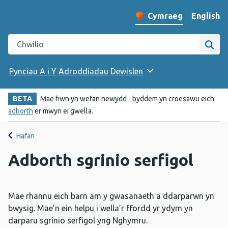
English
– Change 
Cymraeg
Newid iaith y wefan
Chwilio gwefan Iechyd Cyhoeddus Cymru
Chwi
Pynciau A i Y
Adroddiadau
Dewislen
BETA
Mae hwn yn wefan newydd - byddem yn croesawu eich
adborth
er mwyn ei gwella.
Hafan
Adborth sgrinio serfigol
Mae rhannu eich barn am y gwasanaeth a ddarparwn yn
bwysig. Mae’n ein helpu i wella’r ffordd yr ydym yn
darparu sgrinio serfigol yng Nghymru.