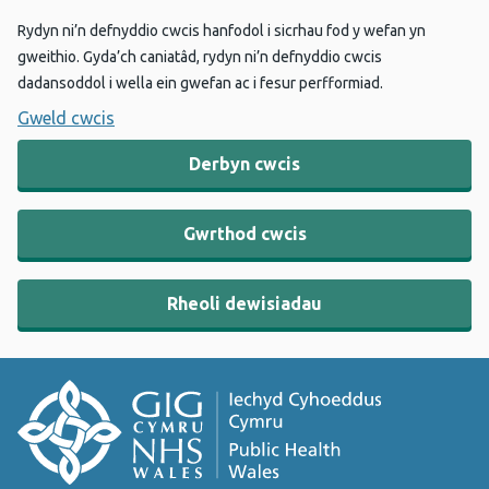
Rydyn ni’n defnyddio cwcis hanfodol i sicrhau fod y wefan yn
gweithio. Gyda’ch caniatâd, rydyn ni’n defnyddio cwcis
dadansoddol i wella ein gwefan ac i fesur perfformiad.
Gweld cwcis
Derbyn cwcis
Gwrthod cwcis
Rheoli dewisiadau