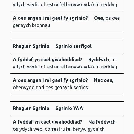
ydych wedi cofrestru fel benyw gyda’ch meddyg
gwahoddiad?
mi gael
fy
A oes angen i mi gael fy sgrinio?
Oes
, os oes
sgrinio?
gennych bronnau
Rhaglen Sgrinio
Sgrinio serfigol
A fyddaf yn cael gwahoddiad?
Byddwch
, os
ydych wedi cofrestru fel benyw gyda’ch meddyg
A oes angen i mi gael fy sgrinio?
Nac oes
,
oherwydd nad oes gennych serfics
Rhaglen Sgrinio
Sgrinio YAA
A fyddaf yn cael gwahoddiad?
Na fyddwch
,
os ydych wedi cofrestru fel benyw gyda’ch