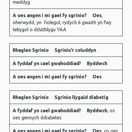
meddyg
A oes angen i mi gael fy sgrinio?
Oes
,
oherwydd, yn fiolegol, rydych 6 gwaith yn fwy
tebygol o ddatblygu YAA
Rhaglen Sgrinio
Sgrinio’r coluddyn
A fyddaf yn cael gwahoddiad?
Byddwch
A oes angen i mi gael fy sgrinio?
Oes
Rhaglen Sgrinio
Sgrinio llygaid diabetig
A fyddaf yn cael gwahoddiad?
Byddwch
, os
oes gennych ddiabetes
A oes angen i mi gael fy sgrinio?
Oes
, os oes