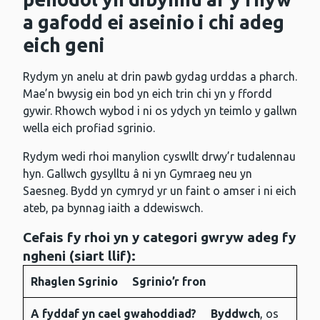
a gafodd ei aseinio i chi adeg
eich geni
Rydym yn anelu at drin pawb gydag urddas a pharch.
Mae’n bwysig ein bod yn eich trin chi yn y ffordd
gywir. Rhowch wybod i ni os ydych yn teimlo y gallwn
wella eich profiad sgrinio.
Rydym wedi rhoi manylion cyswllt drwy’r tudalennau
hyn. Gallwch gysylltu â ni yn Gymraeg neu yn
Saesneg. Bydd yn cymryd yr un faint o amser i ni eich
ateb, pa bynnag iaith a ddewiswch.
Cefais fy rhoi yn y categori gwryw adeg fy
ngheni (siart llif):
Rhaglen Sgrinio
Sgrinio’r fron
Rhaglen
A fyddaf yn
A oes
A fyddaf yn cael gwahoddiad?
Byddwch
, os
Sgrinio
cael
angen i