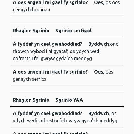
A oes angen i mi gael fy sgrinio?
Oes
, os oes
gennych bronnau
Rhaglen Sgrinio
Sgrinio serfigol
A fyddaf yn cael gwahoddiad?
Byddwch
,ond
rhowch wybod i ni gyntaf, os ydych wedi
cofrestru fel gwryw gyda’ch meddyg
A oes angen i mi gael fy sgrinio?
Oes
, oes
gennych serfics
Rhaglen Sgrinio
Sgrinio YAA
A fyddaf yn cael gwahoddiad?
Byddwch
, os
ydych wedi cofrestru fel gwryw gyda’ch meddyg