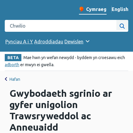
English
– Change 
Cymraeg
Newid iaith y wefan
Chwilio gwefan Iechyd Cyhoeddus Cymru
Chwi
Pynciau A i Y
Adroddiadau
Dewislen
BETA
Mae hwn yn wefan newydd - byddem yn croesawu eich
adborth
er mwyn ei gwella.
Hafan
Gwybodaeth sgrinio ar
gyfer unigolion
Trawsryweddol ac
Anneuaidd