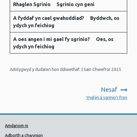
Rhaglen Sgrinio
Sgrinio cyn geni
A fyddaf yn cael gwahoddiad?
Byddwch,
os
ydych yn feichiog
A oes angen i mi gael fy sgrinio?
Oes,
os
ydych yn feichiog
Adolygwyd y dudalen hon ddiwethaf: 25ain Chwefror 2025
Nesaf
:
Ynglŷn â sgrinio'r fron
Dolenni Cymorth Iechyd Cyhoedd
Amdanom ni
Adborth a chwynion