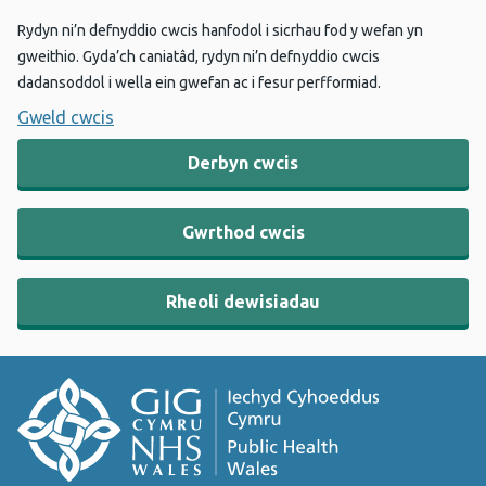
Rydyn ni’n defnyddio cwcis hanfodol i sicrhau fod y wefan yn
gweithio. Gyda’ch caniatâd, rydyn ni’n defnyddio cwcis
dadansoddol i wella ein gwefan ac i fesur perfformiad.
Gweld cwcis
Derbyn cwcis
Gwrthod cwcis
Rheoli dewisiadau