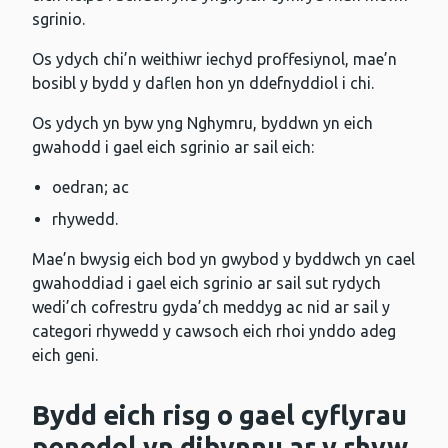
sgrinio.
Os ydych chi’n weithiwr iechyd proffesiynol, mae’n
bosibl y bydd y daflen hon yn ddefnyddiol i chi.
Os ydych yn byw yng Nghymru, byddwn yn eich
gwahodd i gael eich sgrinio ar sail eich:
oedran; ac
rhywedd.
Mae’n bwysig eich bod yn gwybod y byddwch yn cael
gwahoddiad i gael eich sgrinio ar sail sut rydych
wedi’ch cofrestru gyda’ch meddyg ac nid ar sail y
categori rhywedd y cawsoch eich rhoi ynddo adeg
eich geni.
Bydd eich risg o gael cyflyrau
penodol yn dibynnu ar y rhyw