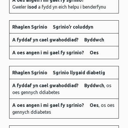
A oes angen i mi gael fy sgrinio?
Gweler
isod
a fydd yn eich helpu i benderfynu
Rhaglen Sgrinio
Sgrinio’r coluddyn
A fyddaf yn cael gwahoddiad?
Byddwch
A oes angen i mi gael fy sgrinio?
Oes
Rhaglen Sgrinio
Sgrinio llygaid diabetig
A fyddaf yn cael gwahoddiad?
Byddwch
, os
oes gennych ddiabetes
A oes angen i mi gael fy sgrinio?
Oes
, os oes
gennych ddiabetes