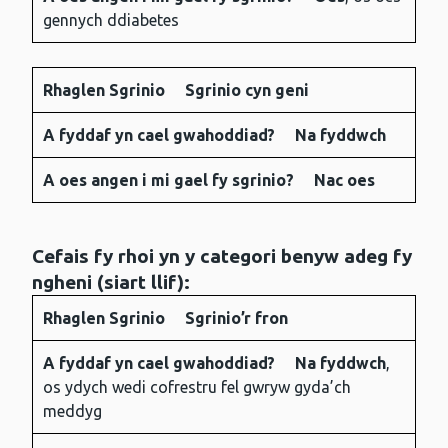
gennych ddiabetes
Rhaglen Sgrinio
Sgrinio cyn geni
A fyddaf yn cael gwahoddiad?
Na fyddwch
A oes angen i mi gael fy sgrinio?
Nac oes
Cefais fy rhoi yn y categori benyw adeg fy
ngheni (siart llif):
Rhaglen Sgrinio
Sgrinio’r fron
Rhaglen
A fyddaf yn
A oes
A fyddaf yn cael gwahoddiad?
Na fyddwch
,
Sgrinio
cael
angen i
os ydych wedi cofrestru fel gwryw gyda’ch
gwahoddiad?
mi gael
meddyg
fy
sgrinio?