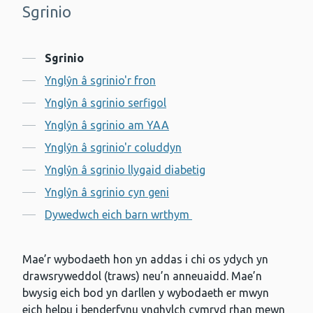
Sgrinio
-
Cynnwys
Sgrinio
Ynglŷn â sgrinio'r fron
Ynglŷn â sgrinio serfigol
Ynglŷn â sgrinio am YAA
Ynglŷn â sgrinio'r coluddyn
Ynglŷn â sgrinio llygaid diabetig
Ynglŷn â sgrinio cyn geni
Dywedwch eich barn wrthym
Mae’r wybodaeth hon yn addas i chi os ydych yn
drawsryweddol (traws) neu’n anneuaidd. Mae’n
bwysig eich bod yn darllen y wybodaeth er mwyn
eich helpu i benderfynu ynghylch cymryd rhan mewn