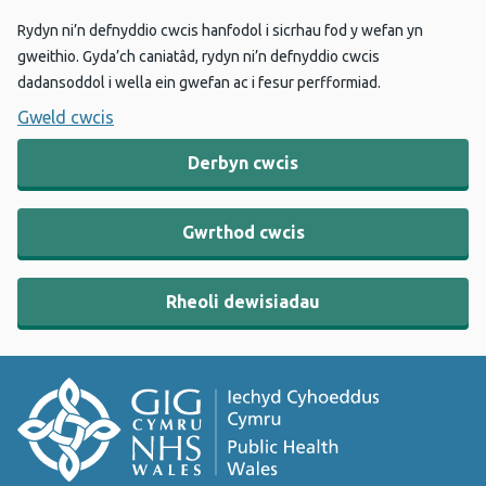
Rydyn ni’n defnyddio cwcis hanfodol i sicrhau fod y wefan yn
gweithio. Gyda’ch caniatâd, rydyn ni’n defnyddio cwcis
dadansoddol i wella ein gwefan ac i fesur perfformiad.
Gweld cwcis
Derbyn cwcis
Gwrthod cwcis
Rheoli dewisiadau