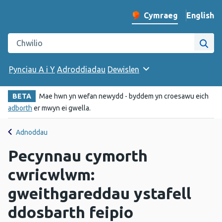
English
– Change 
Cymraeg
Newid iaith y wefan
Chwilio gwefan Iechyd Cyhoeddus Cymru
Chwi
Pynciau A i Y
Adroddiadau
Dewislen
BETA
Mae hwn yn wefan newydd - byddem yn croesawu eich
adborth
er mwyn ei gwella.
Adnoddau
Pecynnau cymorth
cwricwlwm:
gweithgareddau ystafell
ddosbarth feipio