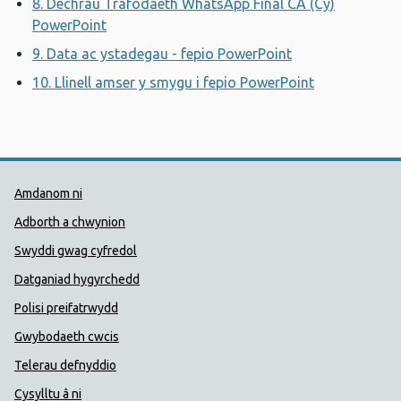
8. Dechrau Trafodaeth WhatsApp Final CA (Cy)
PowerPoint
Agor ffenestr newydd
9. Data ac ystadegau - fepio PowerPoint
Agor ffenestr 
10. Llinell amser y smygu i fepio PowerPoint
Agor ffenes
Dolenni Cymorth Iechyd Cyhoedd
Amdanom ni
Adborth a chwynion
Swyddi gwag cyfredol
Datganiad hygyrchedd
Polisi preifatrwydd
Gwybodaeth cwcis
Telerau defnyddio
Cysylltu â ni