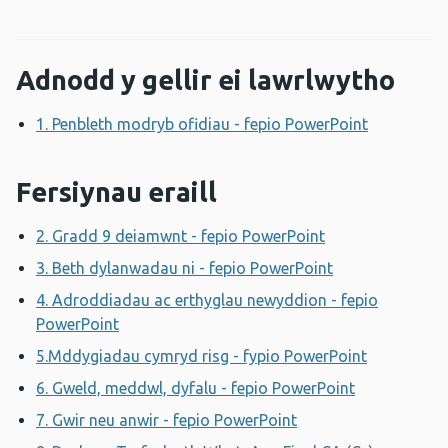
Adnodd y gellir ei lawrlwytho
1. Penbleth modryb ofidiau - fepio PowerPoint
Agor ffen
Fersiynau eraill
2. Gradd 9 deiamwnt - fepio PowerPoint
Agor ffenestr 
3. Beth dylanwadau ni - fepio PowerPoint
Agor ffenestr
4. Adroddiadau ac erthyglau newyddion - fepio
PowerPoint
Agor ffenestr newydd
5.Mddygiadau cymryd risg - fypio PowerPoint
Agor ffen
6. Gweld, meddwl, dyfalu - fepio PowerPoint
Agor ffene
7. Gwir neu anwir - fepio PowerPoint
Agor ffenestr new