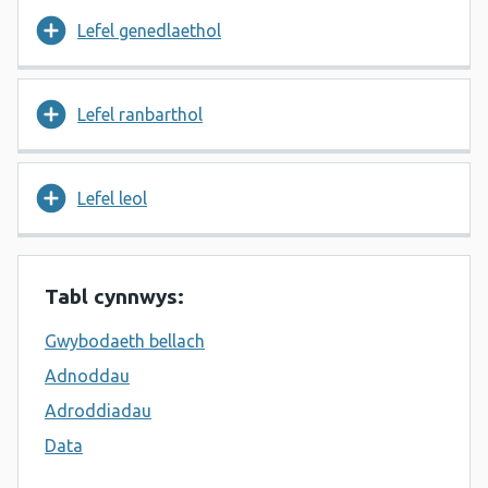
Lefel genedlaethol
Lefel ranbarthol
Lefel leol
Tabl cynnwys:
Gwybodaeth bellach
Adnoddau
Adroddiadau
Data