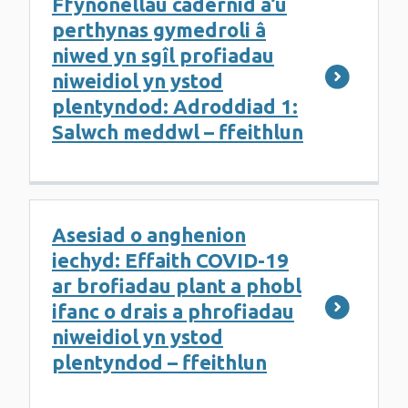
Ffynonellau cadernid a’u
perthynas gymedroli â
niwed yn sgîl profiadau
niweidiol yn ystod
plentyndod: Adroddiad 1:
Salwch meddwl – ffeithlun
Asesiad o anghenion
iechyd: Effaith COVID-19
ar brofiadau plant a phobl
ifanc o drais a phrofiadau
niweidiol yn ystod
plentyndod – ffeithlun