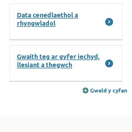
Data cenedlaethol a
rhyngwladol
Gwaith teg ar gyfer iechyd,
llesiant a thegwch
Gweld y cyfan
G