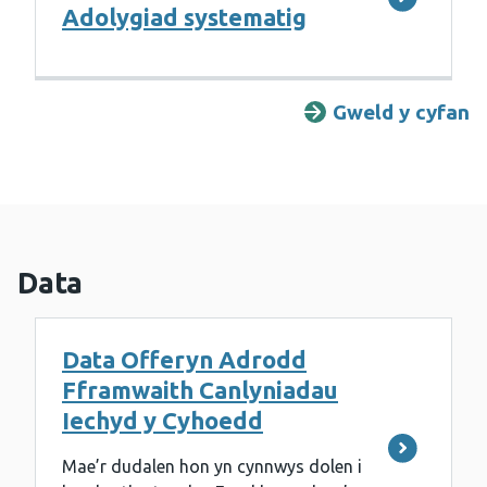
Adolygiad systematig
Gweld y cyfan
A
Data
Data Offeryn Adrodd
Fframwaith Canlyniadau
Iechyd y Cyhoedd
Mae’r dudalen hon yn cynnwys dolen i