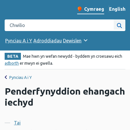
English
– Change 
Cymraeg
Newid iaith y wefan
Chwilio gwefan Iechyd Cyhoeddus Cymru
Chwi
Pynciau A i Y
Adroddiadau
Dewislen
BETA
Mae hwn yn wefan newydd - byddem yn croesawu eich
adborth
er mwyn ei gwella.
Pynciau A i Y
Penderfynyddion ehangach
iechyd
Cynnwys
Tai