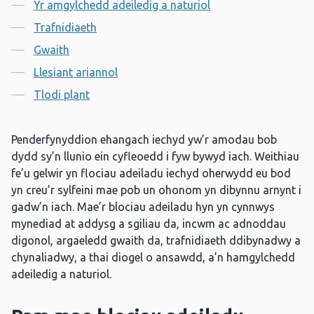
Yr amgylchedd adeiledig a naturiol
Trafnidiaeth
Gwaith
Llesiant ariannol
Tlodi plant
Penderfynyddion ehangach iechyd yw’r amodau bob
dydd sy’n llunio ein cyfleoedd i fyw bywyd iach. Weithiau
fe’u gelwir yn flociau adeiladu iechyd oherwydd eu bod
yn creu’r sylfeini mae pob un ohonom yn dibynnu arnynt i
gadw’n iach. Mae’r blociau adeiladu hyn yn cynnwys
mynediad at addysg a sgiliau da, incwm ac adnoddau
digonol, argaeledd gwaith da, trafnidiaeth ddibynadwy a
chynaliadwy, a thai diogel o ansawdd, a’n hamgylchedd
adeiledig a naturiol.