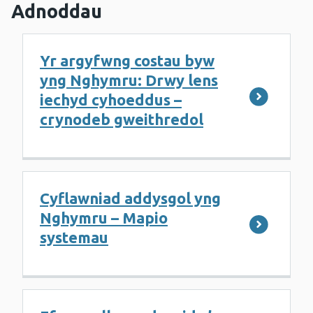
Adnoddau
Yr argyfwng costau byw
yng Nghymru: Drwy lens
iechyd cyhoeddus –
crynodeb gweithredol
Cyflawniad addysgol yng
Nghymru – Mapio
systemau