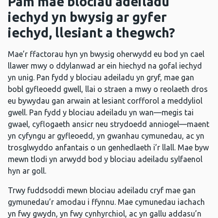
Pam mae blociau adeiladu
iechyd yn bwysig ar gyfer
iechyd, llesiant a thegwch?
Mae’r ffactorau hyn yn bwysig oherwydd eu bod yn cael
llawer mwy o ddylanwad ar ein hiechyd na gofal iechyd
yn unig. Pan fydd y blociau adeiladu yn gryf, mae gan
bobl gyfleoedd gwell, llai o straen a mwy o reolaeth dros
eu bywydau gan arwain at lesiant corfforol a meddyliol
gwell. Pan fydd y blociau adeiladu yn wan—megis tai
gwael, cyflogaeth ansicr neu strydoedd anniogel—maent
yn cyfyngu ar gyfleoedd, yn gwanhau cymunedau, ac yn
trosglwyddo anfantais o un genhedlaeth i’r llall. Mae byw
mewn tlodi yn arwydd bod y blociau adeiladu sylfaenol
hyn ar goll.
Trwy fuddsoddi mewn blociau adeiladu cryf mae gan
gymunedau’r amodau i ffynnu. Mae cymunedau iachach
yn fwy gwydn, yn fwy cynhyrchiol, ac yn gallu addasu’n