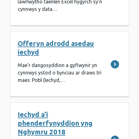
lawrlwytho taenlen Excel hygyrch sy’n
cynnwys y data…
Offeryn adrodd asedau
iechyd
Mae’r dangosyddion a gyflwynir yn
cynnwys ystod o bynciau ar draws tri
maes: Pobl (Iechyd,…
Iechyd a’i
phenderfynyddion yng
Nghymru 2018