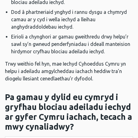
blociau adeiladu iechyd.
Dod â phartneriaid ynghyd i rannu dysgu a chymryd
camau ar y cyd i wella iechyd a lleihau
anghydraddoldebau iechyd.
Eirioli a chynghori ar gamau gweithredu drwy helpu’r
sawl sy’n gwneud penderfyniadau i ddeall manteision
hirdymor cryfhau blociau adeiladu iechyd.
Trwy weithio fel hyn, mae Iechyd Cyhoeddus Cymru yn
helpu i adeiladu amgylcheddau iachach heddiw tra’n
diogelu llesiant cenedlaethau’r dyfodol.
Pa gamau y dylid eu cymryd i
gryfhau blociau adeiladu iechyd
ar gyfer Cymru iachach, tecach a
mwy cynaliadwy?