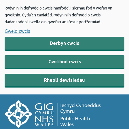
Rydyn ni’n defnyddio cwcis hanfodol i sicrhau fod y wefan yn
gweithio. Gyda’ch caniatâd, rydyn ni’n defnyddio cwcis
dadansoddol i wella ein gwefan ac i fesur perfformiad.
Gweld cwcis
Derbyn cwcis
Gwrthod cwcis
Rheoli dewisiadau