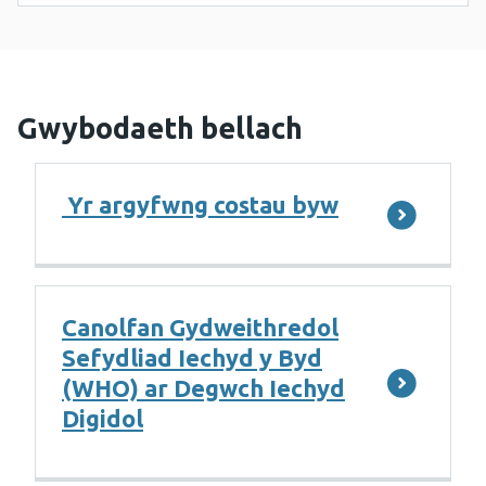
Gwybodaeth bellach
Yr argyfwng costau byw
Canolfan Gydweithredol
Sefydliad Iechyd y Byd
(WHO) ar Degwch Iechyd
Digidol