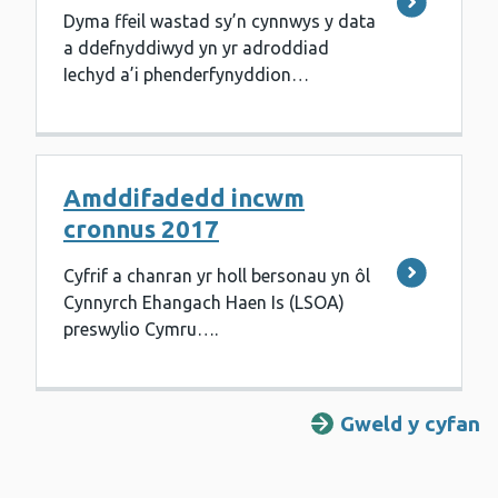
Dyma ffeil wastad sy’n cynnwys y data
a ddefnyddiwyd yn yr adroddiad
Iechyd a’i phenderfynyddion…
Amddifadedd incwm
cronnus 2017
Cyfrif a chanran yr holl bersonau yn ôl
Cynnyrch Ehangach Haen Is (LSOA)
preswylio Cymru….
Gweld y cyfan