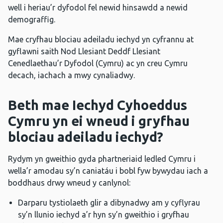
well i heriau’r dyfodol fel newid hinsawdd a newid
demograffig.
Mae cryfhau blociau adeiladu iechyd yn cyfrannu at
gyflawni saith Nod Llesiant Deddf Llesiant
Cenedlaethau’r Dyfodol (Cymru) ac yn creu Cymru
decach, iachach a mwy cynaliadwy.
Beth mae Iechyd Cyhoeddus
Cymru yn ei wneud i gryfhau
blociau adeiladu iechyd?
Rydym yn gweithio gyda phartneriaid ledled Cymru i
wella’r amodau sy’n caniatáu i bobl fyw bywydau iach a
boddhaus drwy wneud y canlynol:
Darparu tystiolaeth glir a dibynadwy am y cyflyrau
sy’n llunio iechyd a’r hyn sy’n gweithio i gryfhau