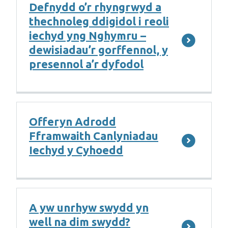
Defnydd o’r rhyngrwyd a
thechnoleg ddigidol i reoli
iechyd yng Nghymru –
dewisiadau’r gorffennol, y
presennol a’r dyfodol
Offeryn Adrodd
Fframwaith Canlyniadau
Iechyd y Cyhoedd
A yw unrhyw swydd yn
well na dim swydd?