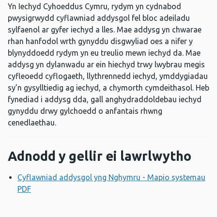
Yn Iechyd Cyhoeddus Cymru, rydym yn cydnabod
pwysigrwydd cyflawniad addysgol fel bloc adeiladu
sylfaenol ar gyfer iechyd a lles. Mae addysg yn chwarae
rhan hanfodol wrth gynyddu disgwyliad oes a nifer y
blynyddoedd rydym yn eu treulio mewn iechyd da. Mae
addysg yn dylanwadu ar ein hiechyd trwy lwybrau megis
cyfleoedd cyflogaeth, llythrennedd iechyd, ymddygiadau
sy’n gysylltiedig ag iechyd, a chymorth cymdeithasol. Heb
fynediad i addysg dda, gall anghydraddoldebau iechyd
gynyddu drwy gylchoedd o anfantais rhwng
cenedlaethau.
Adnodd y gellir ei lawrlwytho
Cyflawniad addysgol yng Nghymru - Mapio systemau
PDF
Agor ffenestr newydd