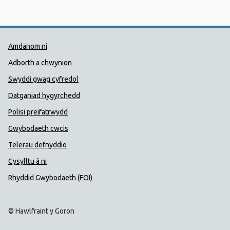
Dolenni Cymorth Iechyd Cyhoedd
Amdanom ni
Adborth a chwynion
Swyddi gwag cyfredol
Datganiad hygyrchedd
Polisi preifatrwydd
Gwybodaeth cwcis
Telerau defnyddio
Cysylltu â ni
Rhyddid Gwybodaeth (FOI)
© Hawlfraint y Goron