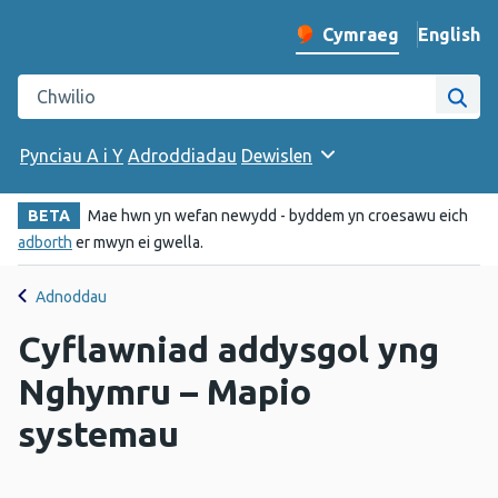
English
– Change 
Cymraeg
Newid iaith y wefan
Chwilio gwefan Iechyd Cyhoeddus Cymru
Chwi
Pynciau A i Y
Adroddiadau
Dewislen
BETA
Mae hwn yn wefan newydd - byddem yn croesawu eich
adborth
er mwyn ei gwella.
Adnoddau
Cyflawniad addysgol yng
Nghymru – Mapio
systemau