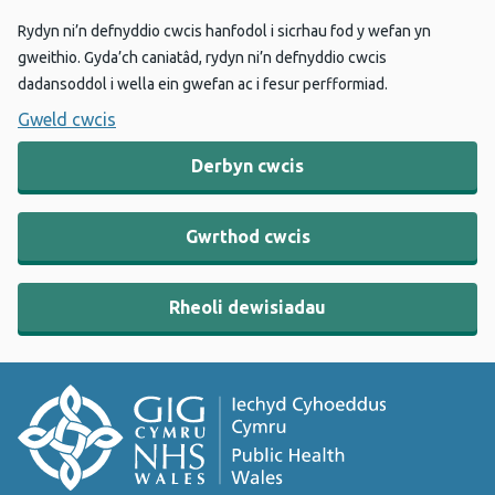
Rydyn ni’n defnyddio cwcis hanfodol i sicrhau fod y wefan yn
gweithio. Gyda’ch caniatâd, rydyn ni’n defnyddio cwcis
dadansoddol i wella ein gwefan ac i fesur perfformiad.
Gweld cwcis
Derbyn cwcis
Gwrthod cwcis
Rheoli dewisiadau