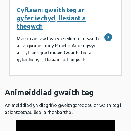
Cyflawni gwaith teg ar
gyfer iechyd, llesiant a
thegwch
Mae’r canllaw hwn yn seiliedig ar waith
ac argymhellion y Panel o Arbenigwyr
ar Gyfranogiad mewn Gwaith Teg ar
gyfer Iechyd, Llesiant a Thegwch.
Animeiddiad gwaith teg
Animeiddiad yn disgrifio gweithgareddau ar waith teg i
asiantaethau lleol a rhanbarthol.