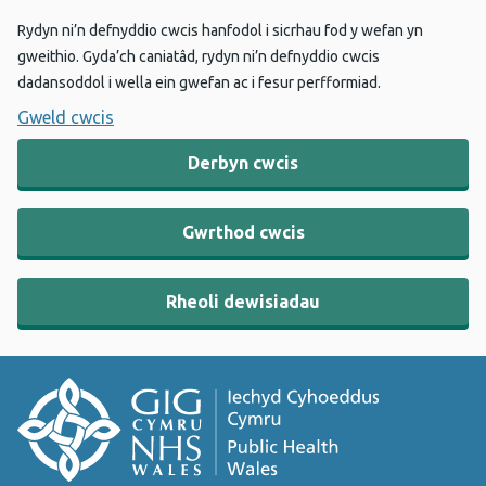
Rydyn ni’n defnyddio cwcis hanfodol i sicrhau fod y wefan yn
gweithio. Gyda’ch caniatâd, rydyn ni’n defnyddio cwcis
dadansoddol i wella ein gwefan ac i fesur perfformiad.
Gweld cwcis
Derbyn cwcis
Gwrthod cwcis
Rheoli dewisiadau