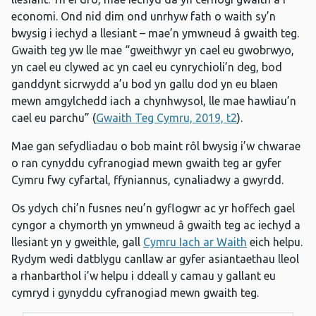
economi. Ond nid dim ond unrhyw fath o waith sy’n
bwysig i iechyd a llesiant – mae’n ymwneud â gwaith teg.
Gwaith teg yw lle mae “gweithwyr yn cael eu gwobrwyo,
yn cael eu clywed ac yn cael eu cynrychioli’n deg, bod
ganddynt sicrwydd a’u bod yn gallu dod yn eu blaen
mewn amgylchedd iach a chynhwysol, lle mae hawliau’n
cael eu parchu” (
Gwaith Teg Cymru, 2019, t2
).
Mae gan sefydliadau o bob maint rôl bwysig i’w chwarae
o ran cynyddu cyfranogiad mewn gwaith teg ar gyfer
Cymru fwy cyfartal, ffyniannus, cynaliadwy a gwyrdd.
Os ydych chi’n fusnes neu’n gyflogwr ac yr hoffech gael
cyngor a chymorth yn ymwneud â gwaith teg ac iechyd a
llesiant yn y gweithle, gall
Cymru Iach ar Waith
eich helpu.
Rydym wedi datblygu canllaw ar gyfer asiantaethau lleol
a rhanbarthol i’w helpu i ddeall y camau y gallant eu
cymryd i gynyddu cyfranogiad mewn gwaith teg.