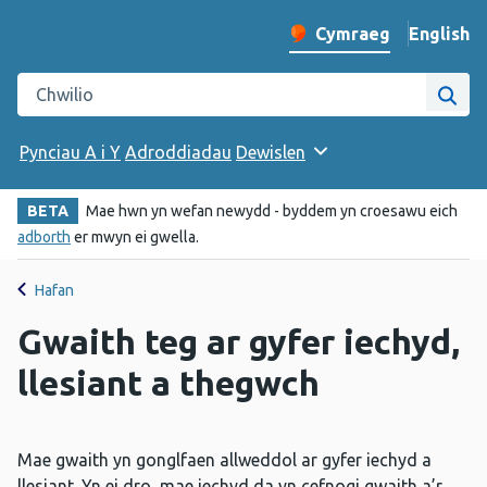
English
– Change 
Cymraeg
Newid iaith y wefan
Chwilio gwefan Iechyd Cyhoeddus Cymru
Chwi
Pynciau A i Y
Adroddiadau
Dewislen
BETA
Mae hwn yn wefan newydd - byddem yn croesawu eich
adborth
er mwyn ei gwella.
Hafan
Gwaith teg ar gyfer iechyd,
llesiant a thegwch
Mae gwaith yn gonglfaen allweddol ar gyfer iechyd a
llesiant. Yn ei dro, mae iechyd da yn cefnogi gwaith a’r