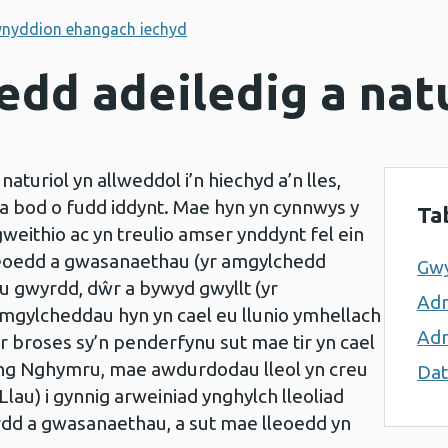
ynyddion ehangach iechyd
edd adeiledig a nat
aturiol yn allweddol i’n hiechyd a’n lles,
a bod o fudd iddynt. Mae hyn yn cynnwys y
Ta
weithio ac yn treulio amser ynddynt fel ein
hleoedd a gwasanaethau (yr amgylchedd
Gwy
au gwyrdd, dŵr a bywyd gwyllt (yr
Ad
amgylcheddau hyn yn cael eu llunio ymhellach
Adr
r broses sy’n penderfynu sut mae tir yn cael
 Yng Nghymru, mae awdurdodau lleol yn creu
Dat
lau) i gynnig arweiniad ynghylch lleoliad
rdd a gwasanaethau, a sut mae lleoedd yn