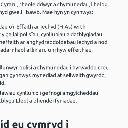
l Cymru, rheoleiddwyr a chymunedau, i helpu
echyd gwell i bawb. Mae hyn yn cynnwys:
au o’r Effaith ar Iechyd (HIAs) wrth
y gallai polisïau, cynlluniau a datblygiadau
u heffaith ar anghydraddoldebau iechyd a nodi
cadarnhaol a lliniaru unrhyw effeithiau
 llunwyr polisi a chymunedau i hyrwyddo creu
, gan gynnwys mynediad at seilwaith gwyrdd,
dd.
llawiau cynllunio i gefnogi amgylcheddau
tblygu Lleol a phenderfyniadau.
id eu cymryd i