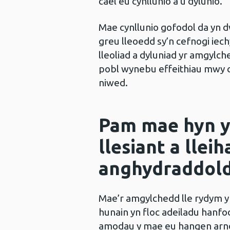
cael eu cynllunio a’u dylunio.
Mae cynllunio gofodol da yn d
greu lleoedd sy’n cefnogi iech
lleoliad a dyluniad yr amgylch
pobl wynebu effeithiau mwy ca
niwed.
Pam mae hyn yn
llesiant a lleih
anghydraddol
Mae’r amgylchedd lle rydym y
hunain yn floc adeiladu hanfod
amodau y mae eu hangen arnom