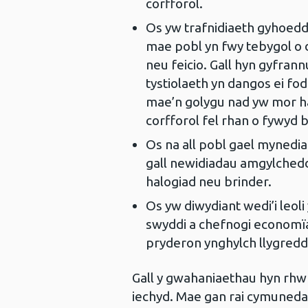
corfforol.
Os yw trafnidiaeth gyhoeddu
mae pobl yn fwy tebygol o d
neu feicio. Gall hyn gyfrann
tystiolaeth yn dangos ei fod
mae’n golygu nad yw mor 
corfforol fel rhan o fywyd 
Os na all pobl gael mynedi
gall newidiadau amgylchedd
halogiad neu brinder.
Os yw diwydiant wedi’i leoli
swyddi a chefnogi economïau
pryderon ynghylch llygred
Gall y gwahaniaethau hyn rh
iechyd. Mae gan rai cymuned