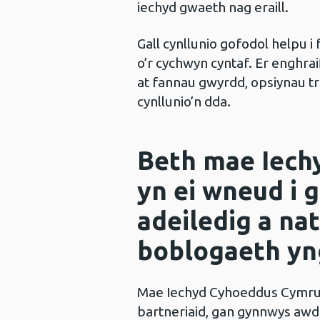
iechyd gwaeth nag eraill.
Gall cynllunio gofodol helpu i 
o’r cychwyn cyntaf. Er enghrai
at fannau gwyrdd, opsiynau t
cynllunio’n dda.
Beth mae Iech
yn ei wneud i 
adeiledig a nat
boblogaeth y
Mae Iechyd Cyhoeddus Cymru 
bartneriaid, gan gynnwys awd