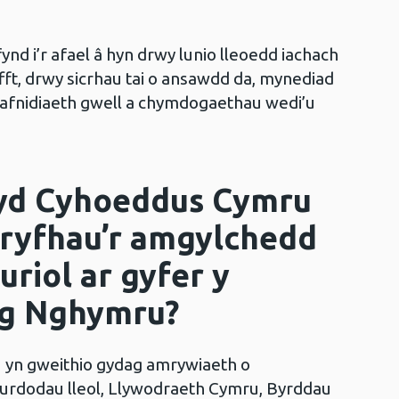
fynd i’r afael â hyn drwy lunio lleoedd iachach
fft, drwy sicrhau tai o ansawdd da, mynediad
rafnidiaeth gwell a chymdogaethau wedi’u
yd Cyhoeddus Cymru
gryfhau’r amgylchedd
uriol ar gyfer y
ng Nghymru?
yn gweithio gydag amrywiaeth o
urdodau lleol, Llywodraeth Cymru, Byrddau