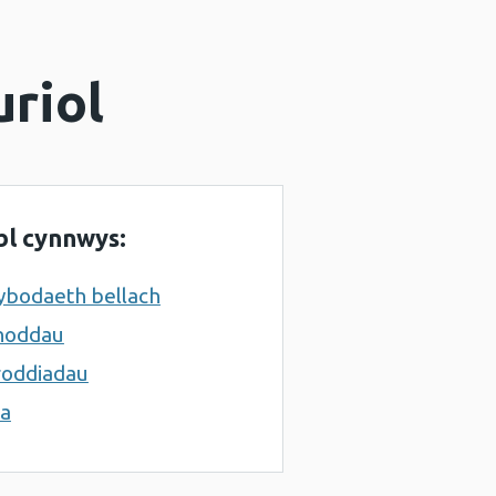
uriol
bl cynnwys:
bodaeth bellach
noddau
oddiadau
a