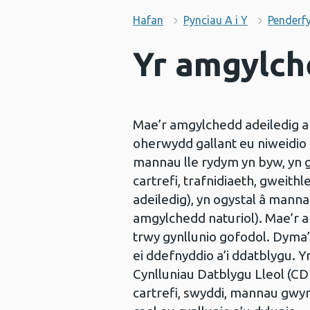
Hafan
Pynciau A i Y
Penderf
Yr amgylch
Mae’r amgylchedd adeiledig a n
oherwydd gallant eu niweidio 
mannau lle rydym yn byw, yn g
cartrefi, trafnidiaeth, gweit
adeiledig), yn ogystal â mann
amgylchedd naturiol). Mae’r 
trwy gynllunio gofodol. Dyma’
ei ddefnyddio a’i ddatblygu.
Cynlluniau Datblygu Lleol (CDL
cartrefi, swyddi, mannau gwy