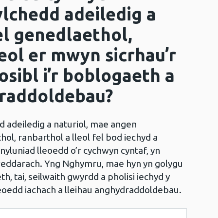
lchedd adeiledig a
el genedlaethol,
leol er mwyn sicrhau’r
osibl i’r boblogaeth a
draddoldebau?
 adeiledig a naturiol, mae angen
ol, ranbarthol a lleol fel bod iechyd a
 nyluniad lleoedd o’r cychwyn cyntaf, yn
iweddarach. Yng Nghymru, mae hyn yn golygu
th, tai, seilwaith gwyrdd a pholisi iechyd y
lleoedd iachach a lleihau anghydraddoldebau.