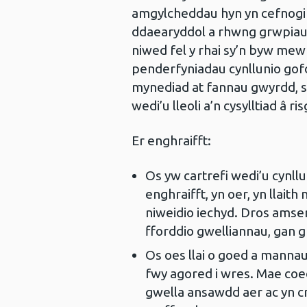
amgylcheddau hyn yn cefnogi i
ddaearyddol a rhwng grwpiau
niwed fel y rhai sy’n byw me
penderfyniadau cynllunio gofo
mynediad at fannau gwyrdd, s
wedi’u lleoli a’n cysylltiad â 
Er enghraifft:
Os yw cartrefi wedi’u cynll
enghraifft, yn oer, yn llaith
niweidio iechyd. Dros amser, 
fforddio gwelliannau, gan 
Os oes llai o goed a mannau
fwy agored i wres. Mae coe
gwella ansawdd aer ac yn 