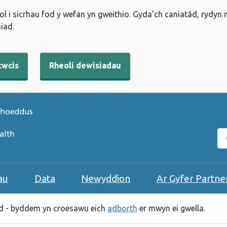
l i sicrhau fod y wefan yn gweithio. Gyda’ch caniatâd, rydyn
iad.
cwcis
Rheoli dewisiadau
C
au
Data
Newyddion
Ar Gyfer Partne
 - byddem yn croesawu eich
adborth
er mwyn ei gwella.