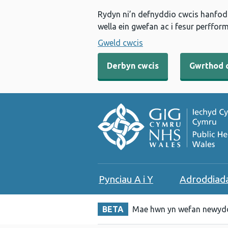
Rydyn ni’n defnyddio cwcis hanfodo
wella ein gwefan ac i fesur perfform
Gweld cwcis
Derbyn cwcis
Gwrthod 
Pynciau A i Y
Adroddiad
BETA
Mae hwn yn wefan newydd