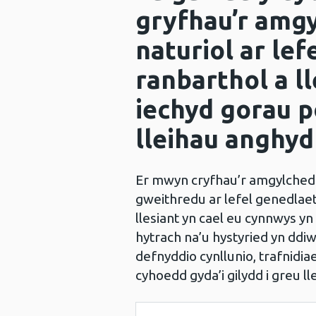
gryfhau’r amgy
naturiol ar lef
ranbarthol a l
iechyd gorau p
lleihau anghy
Er mwyn cryfhau’r amgylchedd
gweithredu ar lefel genedlaeth
llesiant yn cael eu cynnwys yn
hytrach na’u hystyried yn dd
defnyddio cynllunio, trafnidiae
cyhoedd gyda’i gilydd i greu 