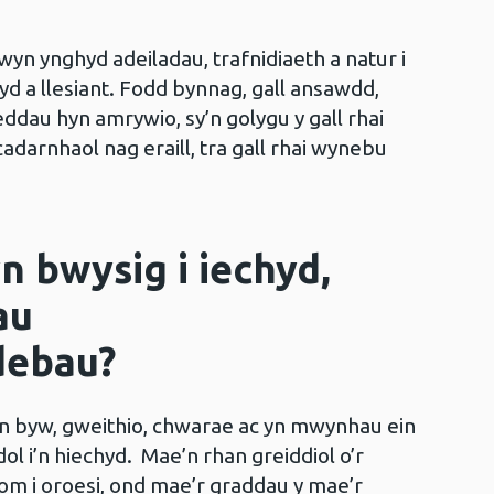
wyn ynghyd adeiladau, trafnidiaeth a natur i
yd a llesiant. Fodd bynnag, gall ansawdd,
eddau hyn amrywio, sy’n golygu y gall rhai
darnhaol nag eraill, tra gall rhai wynebu
 bwysig i iechyd,
au
debau?
n byw, gweithio, chwarae ac yn mwynhau ein
ol i’n hiechyd. Mae’n rhan greiddiol o’r
 i oroesi, ond mae’r graddau y mae’r