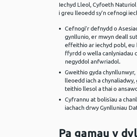
Iechyd Lleol, Cyfoeth Naturio
i greu lleoedd sy’n cefnogi i
Cefnogi’r defnydd o Asesiad
gynllunio, er mwyn deall sut 
effeithio ar iechyd pobl, e
ffyrdd o wella canlyniadau 
negyddol anfwriadol.
Gweithio gyda chynllunwyr,
lleoedd iach a chynaliadwy
teithio llesol a thai o ansaw
Cyfrannu at bolisïau a chan
iachach drwy Gynlluniau Da
Pa gamau y dyl