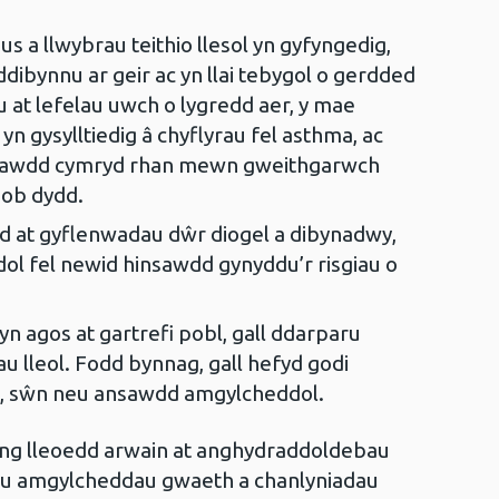
s a llwybrau teithio llesol yn gyfyngedig,
dibynnu ar geir ac yn llai tebygol o gerdded
u at lefelau uwch o lygredd aer, y mae
 yn gysylltiedig â chyflyrau fel asthma, ac
hawdd cymryd rhan mewn gweithgarwch
bob dydd.
ad at gyflenwadau dŵr diogel a dibynadwy,
ol fel newid hinsawdd gynyddu’r risgiau o
 yn agos at gartrefi pobl, gall ddarparu
 lleol. Fodd bynnag, gall hefyd godi
d, sŵn neu ansawdd amgylcheddol.
wng lleoedd arwain at anghydraddoldebau
au amgylcheddau gwaeth a chanlyniadau