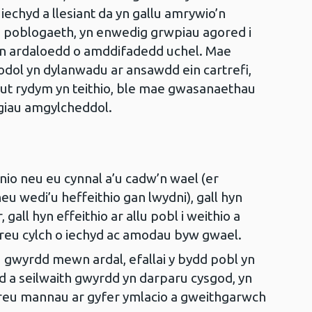
echyd a llesiant da yn gallu amrywio’n
 poblogaeth, yn enwedig grwpiau agored i
wn ardaloedd o amddifadedd uchel. Mae
dol yn dylanwadu ar ansawdd ein cartrefi,
ut rydym yn teithio, ble mae gwasanaethau
risgiau amgylcheddol.
unio neu eu cynnal a’u cadw’n wael (er
 neu wedi’u heffeithio gan lwydni), gall hyn
gall hyn effeithio ar allu pobl i weithio a
greu cylch o iechyd ac amodau byw gwael.
 gwyrdd mewn ardal, efallai y bydd pobl yn
d a seilwaith gwyrdd yn darparu cysgod, yn
creu mannau ar gyfer ymlacio a gweithgarwch