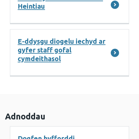
Heintiau
E-ddysgu diogelu iechyd ar
gyfer staff gofal
cymdeithasol
Adnoddau
Dogfen hyfforddi