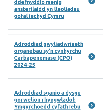
ddefnyddio menig
ansterilaidd yn lleoliadau
gofal iechyd Cymru
Adroddiad gwyliadwriaeth
organebau sy’n cynhyrchu
Carbapenemase (CPO)
2024-25
Adroddiad sganio a dysgu
gorwelion rhyngwladol:
Ymgyrchoedd cyfathrebu