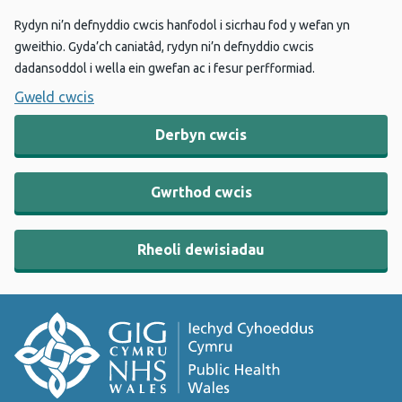
Rydyn ni’n defnyddio cwcis hanfodol i sicrhau fod y wefan yn
gweithio. Gyda’ch caniatâd, rydyn ni’n defnyddio cwcis
dadansoddol i wella ein gwefan ac i fesur perfformiad.
Gweld cwcis
Derbyn cwcis
Gwrthod cwcis
Rheoli dewisiadau