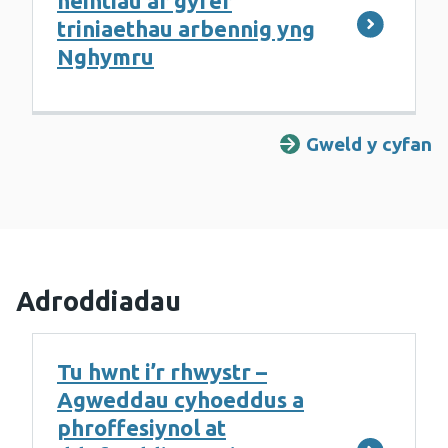
heintiau ar gyfer
triniaethau arbennig yng
Nghymru
Gweld y cyfan
Adroddiadau
Tu hwnt i’r rhwystr –
Agweddau cyhoeddus a
phroffesiynol at