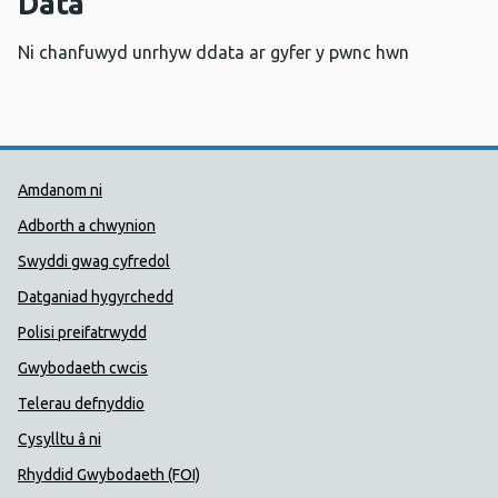
Data
Ni chanfuwyd unrhyw ddata ar gyfer y pwnc hwn
Dolenni Cymorth Iechyd Cyhoedd
Amdanom ni
Adborth a chwynion
Swyddi gwag cyfredol
Datganiad hygyrchedd
Polisi preifatrwydd
Gwybodaeth cwcis
Telerau defnyddio
Cysylltu â ni
Rhyddid Gwybodaeth (FOI)