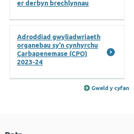
er derbyn brechlynnau
Adroddiad gwyliadwriaeth
organebau sy’n cynhyrchu
Carbapenemase (CPO)
2023-24
Gweld y cyfan
A