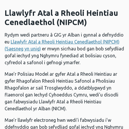
Llawlyfr Atal a Rheoli Heintiau
Cenedlaethol (NIPCM)
Rydym wedi partneru â GIG yr Alban i gynnal a defnyddio
eu
Llawlyfr Atal a Rheoli Heintiau Cenedlaethol (NIPCM)
(Saesneg yn unig)
er mwyn sicrhau bod gan bob sefydliad
gofal iechyd yng Nghymru fynediad at bolisïau cyson,
cyfredol a safonol i gefnogi ymarfer.
Mae’r Polisïau Model ar gyfer Atal a Rheoli Heintiau ar
gyfer Rhagofalon Rheoli Heintiau Safonol a Pholisïau
Rhagofalon ar sail Trosglwyddo, a ddatblygwyd yn
flaenorol gan Iechyd Cyhoeddus Cymru, wedi’u disodli
gan fabwysiadu Llawlyfr Atal a Rheoli Heintiau
Cenedlaethol yr Alban (NICM).
Mae’r llawlyfr electroneg hwn wedi’i fabwysiadu i’w
ddefnyddio gan bob sefydliad gofal iechyd yng Nghymru