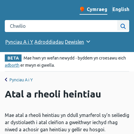
English
– Change 
Cymraeg
Newid iaith y wefan
Chwilio gwefan Iechyd Cyhoeddus Cymru
Chwi
Pynciau A i Y
Adroddiadau
Dewislen
BETA
Mae hwn yn wefan newydd - byddem yn croesawu eich
adborth
er mwyn ei gwella.
Pynciau A i Y
Atal a rheoli heintiau
Mae atal a rheoli heintiau yn ddull ymarferol sy’n seiliedig
ar dystiolaeth i atal cleifion a gweithwyr iechyd rhag
niwed a achosir gan heintiau y gellir eu hosgoi.