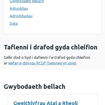
Gwybodaeth bellach
Adnoddau
Adroddiadau
Data
Taflenni i drafod gyda chleifion
Gellir dod o hyd i daflenni i’w trafod gyda chleifion
ar
wefan e-ddysgu RCGP (Saesneg yn unig)
.
Gwybodaeth bellach
Gweithlyfrau Atal a Rheoli