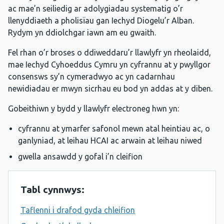
ac mae’n seiliedig ar adolygiadau systematig o’r
llenyddiaeth a pholisïau gan Iechyd Diogelu’r Alban.
Rydym yn ddiolchgar iawn am eu gwaith.
Fel rhan o’r broses o ddiweddaru’r llawlyfr yn rheolaidd,
mae Iechyd Cyhoeddus Cymru yn cyfrannu at y pwyllgor
consensws sy’n cymeradwyo ac yn cadarnhau
newidiadau er mwyn sicrhau eu bod yn addas at y diben.
Gobeithiwn y bydd y llawlyfr electroneg hwn yn:
cyfrannu at ymarfer safonol mewn atal heintiau ac, o
ganlyniad, at leihau HCAI ac arwain at leihau niwed
gwella ansawdd y gofal i’n cleifion
Tabl cynnwys:
Taflenni i drafod gyda chleifion