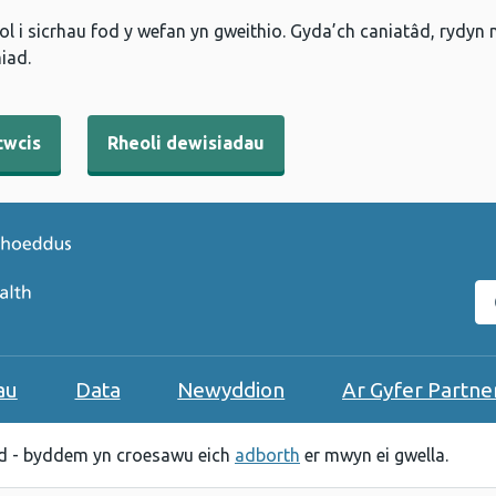
l i sicrhau fod y wefan yn gweithio. Gyda’ch caniatâd, rydyn
iad.
cwcis
Rheoli dewisiadau
C
au
Data
Newyddion
Ar Gyfer Partne
 - byddem yn croesawu eich
adborth
er mwyn ei gwella.