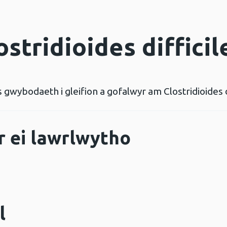
stridioides difficile
gwybodaeth i gleifion a gofalwyr am Clostridioides dif
r ei lawrlwytho
Agor ffenestr newydd
l