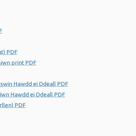
Agor ffenestr newydd
nestr newydd
F
Agor ffenestr newydd
Agor ffenestr newydd
nt) PDF
Agor ffenestr newydd
rsiwn print PDF
Agor ffenestr newydd
or ffenestr newydd
rswin Hawdd ei Ddeall PDF
Agor ffenestr newydd
ersiwn Hawdd ei Ddeall PDF
Agor ffenestr newydd
rllen) PDF
Agor ffenestr newydd