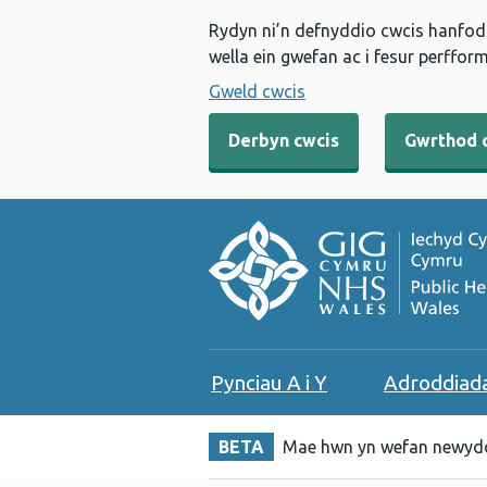
Rydyn ni’n defnyddio cwcis hanfodo
wella ein gwefan ac i fesur perfform
Gweld cwcis
Derbyn cwcis
Gwrthod 
Pynciau A i Y
Adroddiad
BETA
Mae hwn yn wefan newydd