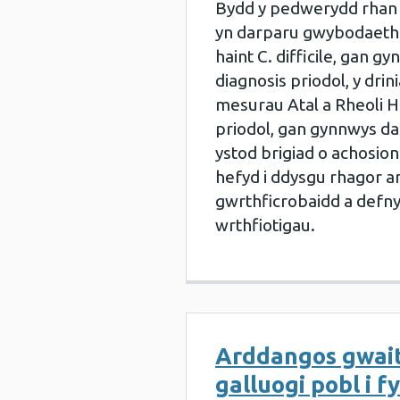
Bydd y pedwerydd rhan 
yn darparu gwybodaeth
haint C. difficile, gan g
diagnosis priodol, y drini
mesurau Atal a Rheoli He
priodol, gan gynnwys da
ystod brigiad o achosion
hefyd i ddysgu rhagor a
gwrthficrobaidd a defny
wrthfiotigau.
Arddangos gwait
galluogi pobl i f