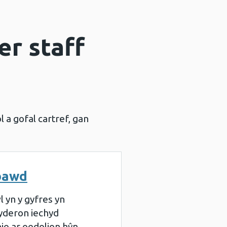
er staff
 a gofal cartref, gan
-bawd
yn y gyfres yn
ryderon iechyd
hio ar oedolion hŷn.