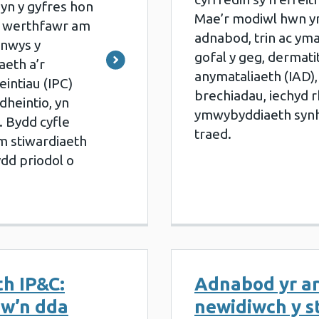
yn y gyfres hon
Mae’r modiwl hwn yn
 werthfawr am
adnabod, trin ac ym
ynnwys y
gofal y geg, dermatit
aeth a’r
anymataliaeth (IAD), 
intiau (IPC)
brechiadau, iechyd r
dheintio, yn
ymwybyddiaeth synh
. Bydd cyfle
traed.
m stiwardiaeth
dd priodol o
h IP&C:
Adnabod yr a
yw’n dda
newidiwch y st