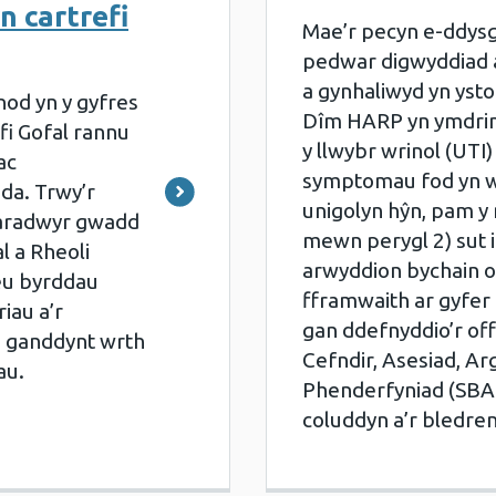
 cartrefi
Mae’r pecyn e-ddysg
pedwar digwyddiad a
a gynhaliwyd yn yst
od yn y gyfres
Dîm HARP yn ymdrin 
efi Gofal rannu
y llwybr wrinol (UTI) 
ac
symptomau fod yn 
 da. Trwy’r
unigolyn hŷn, pam y
iaradwyr gwadd
mewn perygl 2) sut 
l a Rheoli
arwyddion bychain o 
eu byrddau
fframwaith ar gyfer
iau a’r
gan ddefnyddio’r off
 ganddynt wrth
Cefndir, Asesiad, Ar
au.
Phenderfyniad (SBAR
coluddyn a’r bledren