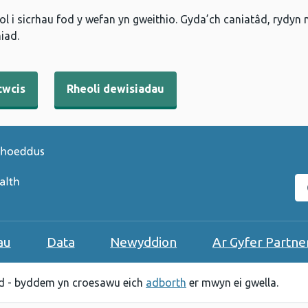
l i sicrhau fod y wefan yn gweithio. Gyda’ch caniatâd, rydyn
iad.
cwcis
Rheoli dewisiadau
C
au
Data
Newyddion
Ar Gyfer Partne
 - byddem yn croesawu eich
adborth
er mwyn ei gwella.