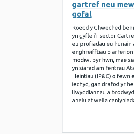
gartref neu mewn
gofal
Roedd y Chweched benn
yn gyfle i’r sector Cartr
eu profiadau eu hunain 
enghreifftiau o arferion
modiwl byr hwn, mae s
yn siarad am fentrau Ata
Heintiau (IP&C) o fewn 
iechyd, gan drafod yr her
llwyddiannau a brodwyd
anelu at wella canlyniad