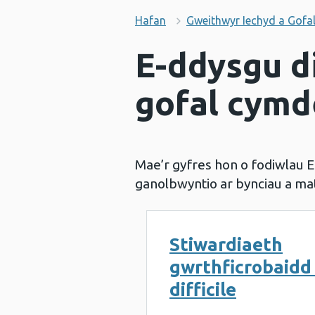
Hafan
Gweithwyr Iechyd a Gofal
E-ddysgu di
gofal cymd
Mae’r gyfres hon o fodiwlau E
ganolbwyntio ar bynciau a ma
Stiwardiaeth
gwrthficrobaidd 
difficile