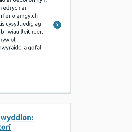
 edrych ar
arfer o amgylch
is cysylltiedig ag
briwiau lleithder,
hywiol,
wyraidd, a gofal
rwyddion:
ori