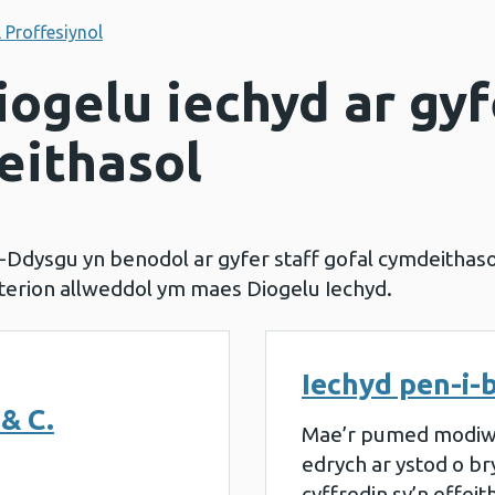
 Proffesiynol
ogelu iechyd ar gyf
eithasol
-Ddysgu yn benodol ar gyfer staff gofal cymdeithasol
terion allweddol ym maes Diogelu Iechyd.
Iechyd pen-i
& C.
Mae’r pumed modiwl 
edrych ar ystod o b
cyffredin sy’n effeit