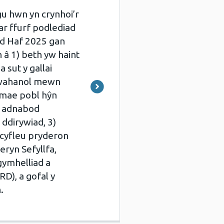
u hwn yn crynhoi’r
r ffurf podlediad
od Haf 2025 gan
â 1) beth yw haint
a sut y gallai
wahanol mewn
 mae pobl hŷn
i adnabod
ddirywiad, 3)
 cyfleu pryderon
eryn Sefyllfa,
gymhelliad a
D), a gofal y
.