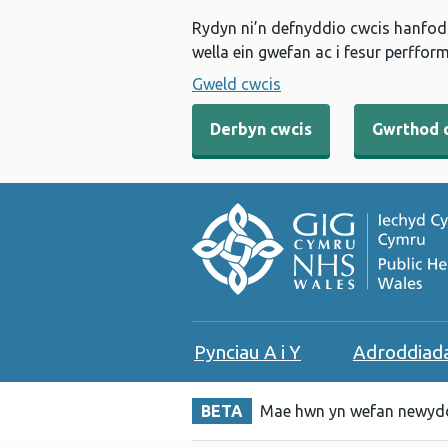
Rydyn ni’n defnyddio cwcis hanfodo
wella ein gwefan ac i fesur perfform
Gweld cwcis
Derbyn cwcis
Gwrthod 
Pynciau A i Y
Adroddiad
BETA
Mae hwn yn wefan newydd