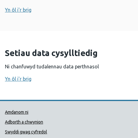
Yn ôl i'r brig
Setiau data cysylltiedig
Ni chanfuwyd tudalennau data perthnasol
Yn ôl i'r brig
Dolenni Cymorth Iechyd Cyhoedd
Amdanom ni
Adborth a chwynion
Swyddi gwag cyfredol