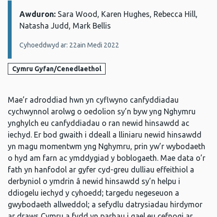
Awduron:
Manylion:
Sara Wood, Karen Hughes, Rebecca Hill,
Natasha Judd, Mark Bellis
Cyhoeddwyd ar: 22ain Medi 2022
Cymru Gyfan/Cenedlaethol
Mae’r adroddiad hwn yn cyflwyno canfyddiadau
cychwynnol arolwg o oedolion sy’n byw yng Nghymru
ynghylch eu canfyddiadau o ran newid hinsawdd ac
iechyd. Er bod gwaith i ddeall a lliniaru newid hinsawdd
yn magu momentwm yng Nghymru, prin yw’r wybodaeth
o hyd am farn ac ymddygiad y boblogaeth. Mae data o’r
fath yn hanfodol ar gyfer cyd-greu dulliau effeithiol a
derbyniol o ymdrin â newid hinsawdd sy’n helpu i
ddiogelu iechyd y cyhoedd; targedu negeseuon a
gwybodaeth allweddol; a sefydlu datrysiadau hirdymor
ar draws Cymru a fydd yn parhau i gael eu cefnogi ar