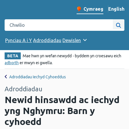
English
– Change 
Cymraeg
Newid iaith y wefan
Chwilio gwefan Iechyd Cyhoeddus Cymru
Chwi
Pynciau A i Y
Adroddiadau
Dewislen
BETA
Mae hwn yn wefan newydd - byddem yn croesawu eich
adborth
er mwyn ei gwella.
Adroddiadau Iechyd Cyhoeddus
Adroddiadau
Newid hinsawdd ac iechyd
yng Nghymru: Barn y
cyhoedd