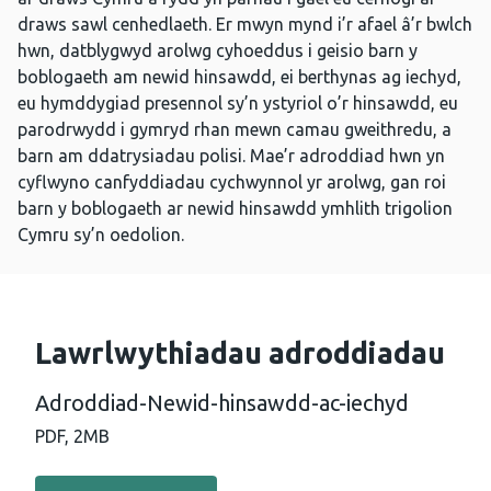
draws sawl cenhedlaeth. Er mwyn mynd i’r afael â’r bwlch
hwn, datblygwyd arolwg cyhoeddus i geisio barn y
boblogaeth am newid hinsawdd, ei berthynas ag iechyd,
eu hymddygiad presennol sy’n ystyriol o’r hinsawdd, eu
parodrwydd i gymryd rhan mewn camau gweithredu, a
barn am ddatrysiadau polisi. Mae’r adroddiad hwn yn
cyflwyno canfyddiadau cychwynnol yr arolwg, gan roi
barn y boblogaeth ar newid hinsawdd ymhlith trigolion
Cymru sy’n oedolion.
Lawrlwythiadau adroddiadau
Adroddiad-Newid-hinsawdd-ac-iechyd
PDF,
2MB
Llawrlwytho PDF - Adroddiad-Newid-hinsawdd-ac-iechy