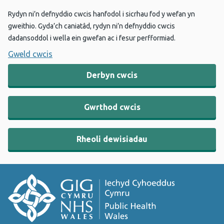
Rydyn ni’n defnyddio cwcis hanfodol i sicrhau fod y wefan yn
gweithio. Gyda’ch caniatâd, rydyn ni’n defnyddio cwcis
dadansoddol i wella ein gwefan ac i fesur perfformiad.
Gweld cwcis
Derbyn cwcis
Gwrthod cwcis
Rheoli dewisiadau