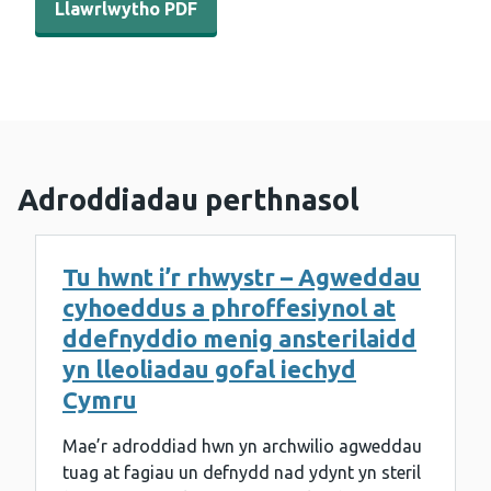
Llawrlwytho PDF
Adroddiadau perthnasol
Tu hwnt i’r rhwystr – Agweddau
cyhoeddus a phroffesiynol at
ddefnyddio menig ansterilaidd
yn lleoliadau gofal iechyd
Cymru
Mae’r adroddiad hwn yn archwilio agweddau
tuag at fagiau un defnydd nad ydynt yn steril