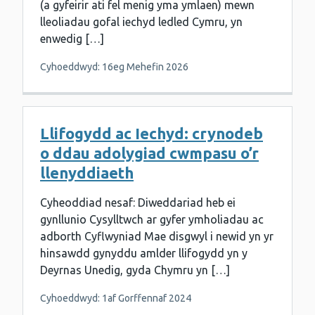
(a gyfeirir ati fel menig yma ymlaen) mewn
lleoliadau gofal iechyd ledled Cymru, yn
enwedig […]
Cyhoeddwyd: 16eg Mehefin 2026
Llifogydd ac Iechyd: crynodeb
o ddau adolygiad cwmpasu o’r
llenyddiaeth
Cyheoddiad nesaf: Diweddariad heb ei
gynllunio Cysylltwch ar gyfer ymholiadau ac
adborth Cyflwyniad Mae disgwyl i newid yn yr
hinsawdd gynyddu amlder llifogydd yn y
Deyrnas Unedig, gyda Chymru yn […]
Cyhoeddwyd: 1af Gorffennaf 2024