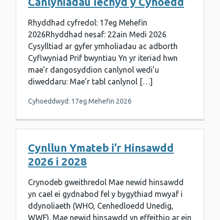
Canlyniadau Iechyd y Cyhoedd
Rhyddhad cyfredol: 17eg Mehefin
2026Rhyddhad nesaf: 22ain Medi 2026
Cysylltiad ar gyfer ymholiadau ac adborth
Cyflwyniad Prif bwyntiau Yn yr iteriad hwn
mae’r dangosyddion canlynol wedi’u
diweddaru: Mae’r tabl canlynol […]
Cyhoeddwyd: 17eg Mehefin 2026
Cynllun Ymateb i’r Hinsawdd
2026 i 2028
Crynodeb gweithredol Mae newid hinsawdd
yn cael ei gydnabod fel y bygythiad mwyaf i
ddynoliaeth (WHO, Cenhedloedd Unedig,
WWF). Mae newid hinsawdd yn effeithio ar ein