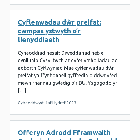
Cyflenwadau dŵr preifat:
cwmpas ystwyth o’r
llenyddiaeth
Cyheoddiad nesaf: Diweddariad heb ei
gynllunio Cysylltwch ar gyfer ymholiadau ac
adborth Cyflwyniad Mae cyflenwadau dŵr
preifat yn ffynhonnell gyffredin o ddŵr yfed
mewn rhannau gwledig o’r DU. Ysgogodd yr
[…]
Cyhoeddwyd: 1af Hydref 2023
Offeryn Adrodd Fframwaith