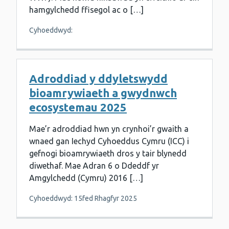
hamgylchedd ffisegol ac o […]
Cyhoeddwyd:
Adroddiad y ddyletswydd
bioamrywiaeth a gwydnwch
ecosystemau 2025
Mae’r adroddiad hwn yn crynhoi’r gwaith a
wnaed gan Iechyd Cyhoeddus Cymru (ICC) i
gefnogi bioamrywiaeth dros y tair blynedd
diwethaf. Mae Adran 6 o Ddeddf yr
Amgylchedd (Cymru) 2016 […]
Cyhoeddwyd: 15fed Rhagfyr 2025