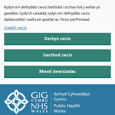
Rydyn ni’n defnyddio cwcis hanfodol i sicrhau fod y wefan yn
gweithio. Gyda’ch caniatâd, rydyn ni’n defnyddio cwcis
dadansoddol i wella ein gwefan ac i fesur perfformiad.
Gweld cwcis
Derbyn cwcis
Gwrthod cwcis
Rheoli dewisiadau