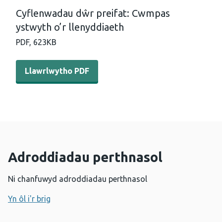
Cyflenwadau dŵr preifat: Cwmpas
ystwyth o’r llenyddiaeth
PDF,
623KB
Llawrlwytho PDF - Cyflenwadau dŵr preifat: Cwmpas ystw
Llawrlwytho PDF
Adroddiadau perthnasol
Ni chanfuwyd adroddiadau perthnasol
Yn ôl i'r brig