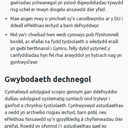
gwiriadau ychwanegol yn ystod digwyddiadau tywydd
risg uchel er mwyn diogelu ansawdd dŵr yfed.
Mae angen mwy o ymchwil sy’n canolbwyntio ar y DU i
ddeall effeithiau iechyd a barn defnyddwyr.
Nid yw’r chwiliad hwn wedi cynnwys pob ffynhonnell
bosibl, ac efallai na fydd tystiolaeth o wledydd eraill
yn gwbl berthnasol i Gymru, felly dylid ystyried y
canfyddiadau hyn fel rhai arwyddol yn hytrach nag yn
gynhwysfawr.
Gwybodaeth dechnegol
Cynhaliwyd adolygiad scopio gennym gan ddefnyddio
dulliau adolygiad systematig symlach ond trylwyr i
ganfod a chrynhoi tystiolaeth. Cynhwyswyd astudiaethau
a oedd yn archwilio risgiau iechyd, barn pobl, neu
effeithiau hinsawdd sy’n gysylltiedig â chyflenwadau dŵr
preifat. Roedd yn ofynnol i’r astudiaethau gael eu