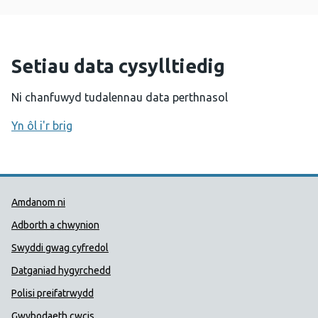
Setiau data cysylltiedig
Ni chanfuwyd tudalennau data perthnasol
Yn ôl i'r brig
Dolenni Cymorth Iechyd Cyhoedd
Amdanom ni
Adborth a chwynion
Swyddi gwag cyfredol
Datganiad hygyrchedd
Polisi preifatrwydd
Gwybodaeth cwcis