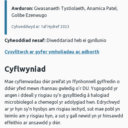
Awduron:
Manylion:
Gwasanaeth Tystiolaeth, Anamica Patel,
Golibe Ezenwugo
Cyhoeddwyd ar: 1af Hydref 2023
Cyheoddiad nesaf:
Diweddariad heb ei gynllunio
Cysylltwch ar gyfer ymholiadau ac adborth
Cyflwyniad
Mae cyflenwadau dŵr preifat yn ffynhonnell gyffredin o
ddŵr yfed mewn rhannau gwledig o’r DU. Ysgogodd yr
angen i ddeall y risgiau sy’n gysylltiedig â halogiad
microbiolegol a chemegol yr adolygiad hwn. Edrychwyd
ar yr hyn sy’n hysbys am risgiau iechyd, sut mae pobl yn
teimlo am y risgiau hyn, a sut y gall newid yn yr hinsawdd
effeithio ar ansawdd y dŵr.