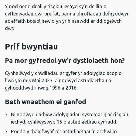
Y nod oedd deall y risgiau iechyd sy’n deillio o
gyflenwadau dŵr preifat, barn a phrofiadau defnyddwyr,
ac effaith bosibl newid yn yr hinsawdd ar ddiogelwch
dŵr.
Prif bwyntiau
Pa mor gyfredol yw’r dystiolaeth hon?
Cynhaliwyd y chwiliadau ar gyfer yr adolygiad scopio
hwn ym mis Mai 2023, a nodwyd astudiaethau a
gyhoeddwyd rhwng 1996 a 2016.
Beth wnaethom ei ganfod
Ni nodwyd unrhyw adolygiadau systematig ar risgiau
iechyd; cynhwyswyd 15 o astudiaethau cynradd.
Roedd y rhan fwyaf o’r astudiaethau’n archwilio