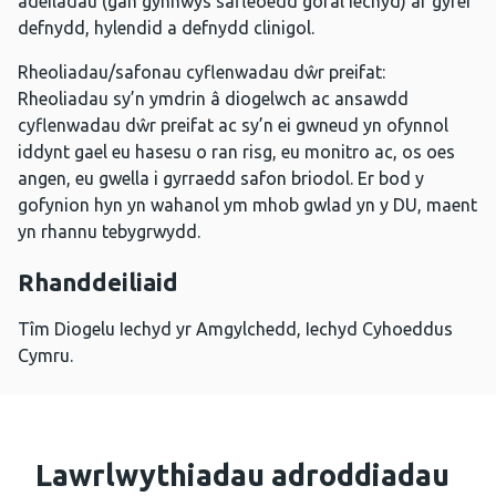
adeiladau (gan gynnwys safleoedd gofal iechyd) ar gyfer
defnydd, hylendid a defnydd clinigol.
Rheoliadau/safonau cyflenwadau dŵr preifat:
Rheoliadau sy’n ymdrin â diogelwch ac ansawdd
cyflenwadau dŵr preifat ac sy’n ei gwneud yn ofynnol
iddynt gael eu hasesu o ran risg, eu monitro ac, os oes
angen, eu gwella i gyrraedd safon briodol. Er bod y
gofynion hyn yn wahanol ym mhob gwlad yn y DU, maent
yn rhannu tebygrwydd.
Rhanddeiliaid
Tîm Diogelu Iechyd yr Amgylchedd, Iechyd Cyhoeddus
Cymru.
Lawrlwythiadau adroddiadau