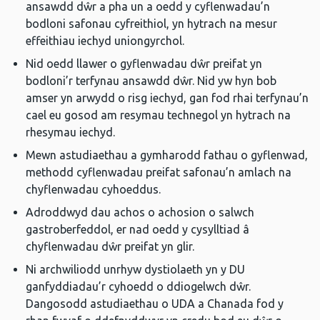
ansawdd dŵr a pha un a oedd y cyflenwadau’n
bodloni safonau cyfreithiol, yn hytrach na mesur
effeithiau iechyd uniongyrchol.
Nid oedd llawer o gyflenwadau dŵr preifat yn
bodloni’r terfynau ansawdd dŵr. Nid yw hyn bob
amser yn arwydd o risg iechyd, gan fod rhai terfynau’n
cael eu gosod am resymau technegol yn hytrach na
rhesymau iechyd.
Mewn astudiaethau a gymharodd fathau o gyflenwad,
methodd cyflenwadau preifat safonau’n amlach na
chyflenwadau cyhoeddus.
Adroddwyd dau achos o achosion o salwch
gastroberfeddol, er nad oedd y cysylltiad â
chyflenwadau dŵr preifat yn glir.
Ni archwiliodd unrhyw dystiolaeth yn y DU
ganfyddiadau’r cyhoedd o ddiogelwch dŵr.
Dangosodd astudiaethau o UDA a Chanada fod y