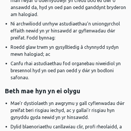
rhan fwyaf o ddefnyddwyr yn credu bod eu dŵr o
ansawdd da, hyd yn oed pan oedd ganddynt bryderon
am halogiad.
Ni archwiliodd unrhyw astudiaethau’n uniongyrchol
effaith newid yn yr hinsawdd ar gyflenwadau dŵr
preifat. Fodd bynnag:
Roedd glaw trwm yn gysylltiedig â chynnydd sydyn
mewn halogiad; ac
Canfu rhai astudiaethau fod organebau niweidiol yn
bresennol hyd yn oed pan oedd y dŵr yn bodloni
safonau.
Beth mae hyn yn ei olygu
Mae’r dystiolaeth yn awgrymu y gall cyflenwadau dŵr
preifat beri risgiau iechyd, ac y gallai’r risgiau hyn
gynyddu gyda newid yn yr hinsawdd.
Dylid blaenoriaethu canllawiau clir, profi rheolaidd, a