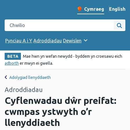
English
– Change 
Cymraeg
Newid iaith y wefan
Chwilio gwefan Iechyd Cyhoeddus Cymru
Chwi
Pynciau A i Y
Adroddiadau
Dewislen
BETA
Mae hwn yn wefan newydd - byddem yn croesawu eich
adborth
er mwyn ei gwella.
Adolygiad llenyddiaeth
Adroddiadau
Cyflenwadau dŵr preifat:
cwmpas ystwyth o’r
llenyddiaeth