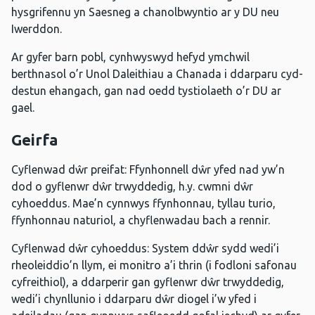
hysgrifennu yn Saesneg a chanolbwyntio ar y DU neu
Iwerddon.
Ar gyfer barn pobl, cynhwyswyd hefyd ymchwil
berthnasol o’r Unol Daleithiau a Chanada i ddarparu cyd-
destun ehangach, gan nad oedd tystiolaeth o’r DU ar
gael.
Geirfa
Cyflenwad dŵr preifat: Ffynhonnell dŵr yfed nad yw’n
dod o gyflenwr dŵr trwyddedig, h.y. cwmni dŵr
cyhoeddus. Mae’n cynnwys ffynhonnau, tyllau turio,
ffynhonnau naturiol, a chyflenwadau bach a rennir.
Cyflenwad dŵr cyhoeddus: System ddŵr sydd wedi’i
rheoleiddio’n llym, ei monitro a’i thrin (i fodloni safonau
cyfreithiol), a ddarperir gan gyflenwr dŵr trwyddedig,
wedi’i chynllunio i ddarparu dŵr diogel i’w yfed i