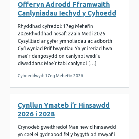
Offeryn Adrodd Fframwaith
Canlyniadau Iechyd y Cyhoedd
Rhyddhad cyfredol: 17eg Mehefin
2026Rhyddhad nesaf: 22ain Medi 2026
Cysylltiad ar gyfer ymholiadau ac adborth
Cyflwyniad Prif bwyntiau Yn yr iteriad hwn
mae’r dangosyddion canlynol wedi’u
diweddaru: Mae’r tabl canlynol […]
Cyhoeddwyd: 17eg Mehefin 2026
Cynllun Ymateb i’r Hinsawdd
2026 i 2028
Crynodeb gweithredol Mae newid hinsawdd
yn cael ei gydnabod fel y bygythiad mwyaf i