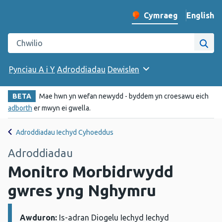
English
– Change 
Cymraeg
Newid iaith y wefan
Chwilio gwefan Iechyd Cyhoeddus Cymru
Chwi
Pynciau A i Y
Adroddiadau
Dewislen
BETA
Mae hwn yn wefan newydd - byddem yn croesawu eich
adborth
er mwyn ei gwella.
Adroddiadau Iechyd Cyhoeddus
Adroddiadau
Monitro Morbidrwydd
gwres yng Nghymru
Awduron:
Manylion:
Is-adran Diogelu Iechyd Iechyd