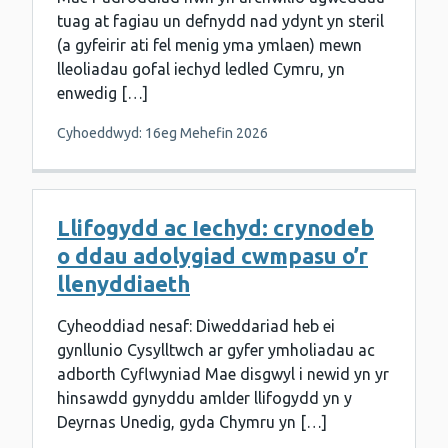
tuag at fagiau un defnydd nad ydynt yn steril
(a gyfeirir ati fel menig yma ymlaen) mewn
lleoliadau gofal iechyd ledled Cymru, yn
enwedig […]
Cyhoeddwyd: 16eg Mehefin 2026
Llifogydd ac Iechyd: crynodeb
o ddau adolygiad cwmpasu o’r
llenyddiaeth
Cyheoddiad nesaf: Diweddariad heb ei
gynllunio Cysylltwch ar gyfer ymholiadau ac
adborth Cyflwyniad Mae disgwyl i newid yn yr
hinsawdd gynyddu amlder llifogydd yn y
Deyrnas Unedig, gyda Chymru yn […]