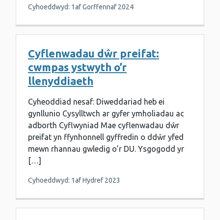
Cyhoeddwyd: 1af Gorffennaf 2024
Cyflenwadau dŵr preifat:
cwmpas ystwyth o’r
llenyddiaeth
Cyheoddiad nesaf: Diweddariad heb ei
gynllunio Cysylltwch ar gyfer ymholiadau ac
adborth Cyflwyniad Mae cyflenwadau dŵr
preifat yn ffynhonnell gyffredin o ddŵr yfed
mewn rhannau gwledig o’r DU. Ysgogodd yr
[…]
Cyhoeddwyd: 1af Hydref 2023