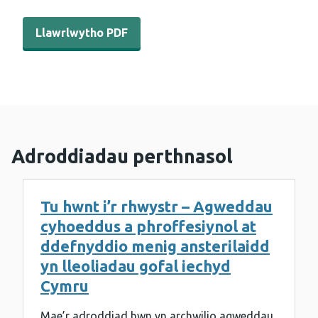
Llawrlwytho PDF - ICC Adroddiad blynyddol morbidrwy
Llawrlwytho PDF
Adroddiadau perthnasol
Tu hwnt i’r rhwystr – Agweddau
cyhoeddus a phroffesiynol at
ddefnyddio menig ansterilaidd
yn lleoliadau gofal iechyd
Cymru
Mae’r adroddiad hwn yn archwilio agweddau