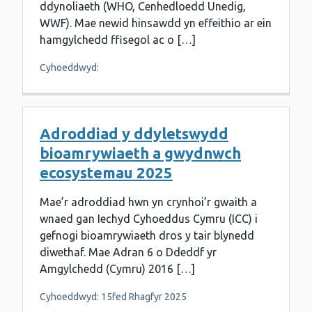
ddynoliaeth (WHO, Cenhedloedd Unedig,
WWF). Mae newid hinsawdd yn effeithio ar ein
hamgylchedd ffisegol ac o […]
Cyhoeddwyd:
Adroddiad y ddyletswydd
bioamrywiaeth a gwydnwch
ecosystemau 2025
Mae’r adroddiad hwn yn crynhoi’r gwaith a
wnaed gan Iechyd Cyhoeddus Cymru (ICC) i
gefnogi bioamrywiaeth dros y tair blynedd
diwethaf. Mae Adran 6 o Ddeddf yr
Amgylchedd (Cymru) 2016 […]
Cyhoeddwyd: 15fed Rhagfyr 2025