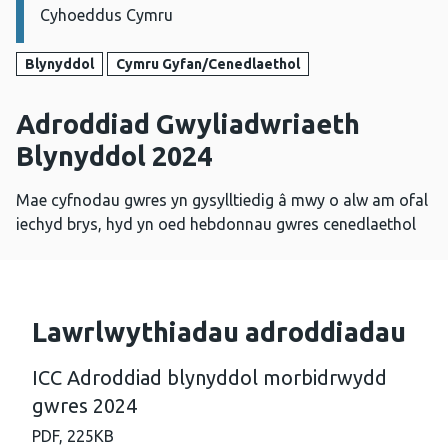
Cyhoeddus Cymru
Blynyddol
Cymru Gyfan/Cenedlaethol
Adroddiad Gwyliadwriaeth
Blynyddol 2024
Mae cyfnodau gwres yn gysylltiedig â mwy o alw am ofal
iechyd brys, hyd yn oed hebdonnau gwres cenedlaethol
Lawrlwythiadau adroddiadau
ICC Adroddiad blynyddol morbidrwydd
gwres 2024
PDF,
225KB