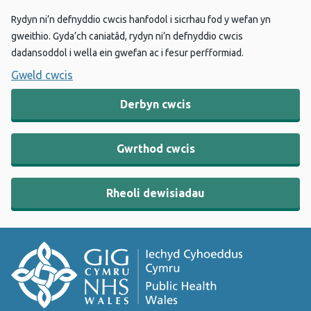
Rydyn ni’n defnyddio cwcis hanfodol i sicrhau fod y wefan yn
gweithio. Gyda’ch caniatâd, rydyn ni’n defnyddio cwcis
dadansoddol i wella ein gwefan ac i fesur perfformiad.
Gweld cwcis
Derbyn cwcis
Gwrthod cwcis
Rheoli dewisiadau