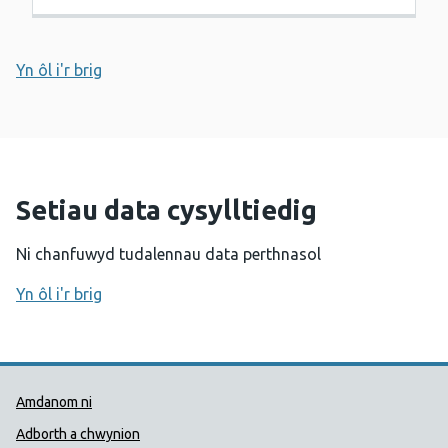
Yn ôl i'r brig
Setiau data cysylltiedig
Ni chanfuwyd tudalennau data perthnasol
Yn ôl i'r brig
Dolenni Cymorth Iechyd Cyhoedd
Amdanom ni
Adborth a chwynion