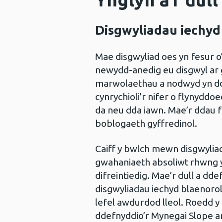
Disgwyliadau iechyd
Mae disgwyliad oes yn fesur 
newydd-anedig eu disgwyl ar g
marwolaethau a nodwyd yn dd
cynrychioli’r nifer o flynydd
da neu dda iawn. Mae’r ddau f
boblogaeth gyffredinol.
Caiff y bwlch mewn disgwyliad
gwahaniaeth absoliwt rhwng y
difreintiedig. Mae’r dull a d
disgwyliadau iechyd blaenoro
lefel awdurdod lleol. Roedd y 
ddefnyddio’r Mynegai Slope a