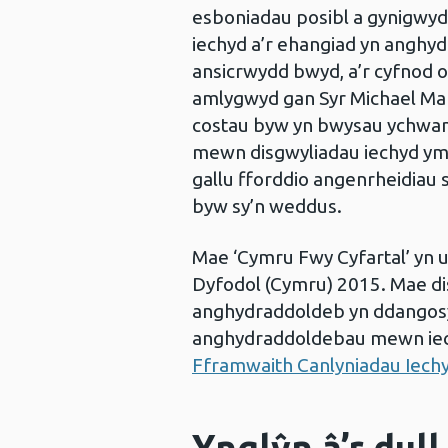
esboniadau posibl a gynigwyd 
iechyd a’r ehangiad yn anghyd
ansicrwydd bwyd, a’r cyfnod 
amlygwyd gan Syr Michael M
costau byw yn bwysau ychwan
mewn disgwyliadau iechyd ymh
gallu fforddio angenrheidiau 
byw sy’n weddus.
Mae ‘Cymru Fwy Cyfartal’ yn u
Dyfodol (Cymru) 2015. Mae dis
anghydraddoldeb yn ddangosyd
anghydraddoldebau mewn iech
Fframwaith Canlyniadau Iech
Ynglŷn â’r dull