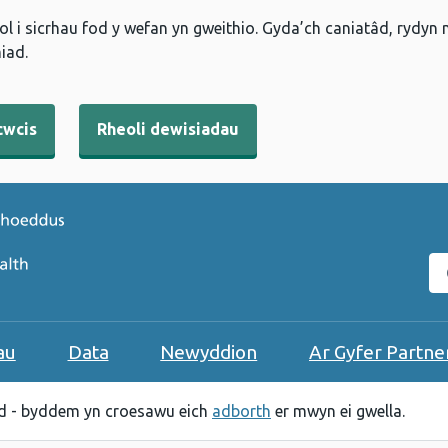
l i sicrhau fod y wefan yn gweithio. Gyda’ch caniatâd, rydyn
iad.
cwcis
Rheoli dewisiadau
C
au
Data
Newyddion
Ar Gyfer Partne
 - byddem yn croesawu eich
adborth
er mwyn ei gwella.