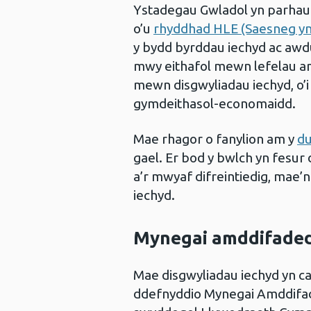
Ystadegau Gwladol yn parhau i 
o’u
rhyddhad HLE (Saesneg yn
y bydd byrddau iechyd ac awd
mwy eithafol mewn lefelau a
mewn disgwyliadau iechyd, o’i
gymdeithasol-economaidd.
Mae rhagor o fanylion am y
du
gael. Er bod y bwlch yn fesur
a’r mwyaf difreintiedig, mae’n
iechyd.
Mynegai amddifaded
Mae disgwyliadau iechyd yn ca
ddefnyddio Mynegai Amddifa