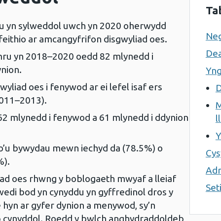
Ta
u yn sylweddol uwch yn 2020 oherwydd
Neg
eithio ar amcangyfrifon disgwyliad oes.
Dea
mru yn 2018–2020 oedd 82 mlynedd i
nion.
Yng
yliad oes i fenywod ar ei lefel isaf ers
D
2011–2013).
M
 62 mlynedd i fenywod a 61 mlynedd i ddynion
l
Y
 o’u bywydau mewn iechyd da (78.5%) o
Cysy
%).
Adr
ad oes rhwng y boblogaeth mwyaf a lleiaf
Set
wedi bod yn cynyddu yn gyffredinol dros y
hyn ar gyfer dynion a menywod, sy’n
cynyddol. Roedd y bwlch anghydraddoldeb