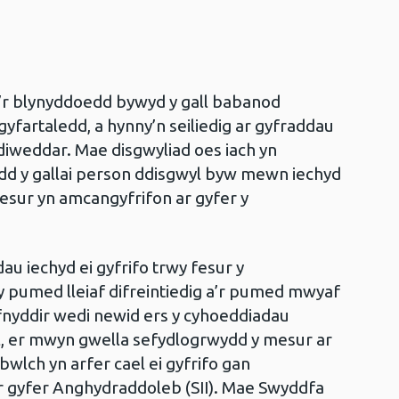
o’r blynyddoedd bywyd y gall babanod
yfartaledd, a hynny’n seiliedig ar gyfraddau
iweddar. Mae disgwyliad oes iach yn
oedd y gallai person ddisgwyl byw mewn iechyd
esur yn amcangyfrifon ar gyfer y
au iechyd ei gyfrifo trwy fesur y
 pumed lleiaf difreintiedig a’r pumed mwyaf
defnyddir wedi newid ers y cyhoeddiadau
l, er mwyn gwella sefydlogrwydd y mesur ar
bwlch yn arfer cael ei gyfrifo gan
r gyfer Anghydraddoleb (SII). Mae Swyddfa