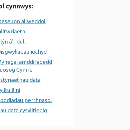
bl cynnwys:
eseuon allweddol
lltwriaeth
lŷn â’r dull
isgwyliadau iechyd
ynegai amddifadedd
luosog Cymru
styriaethau data
lltu â ni
oddiadau perthnasol
iau data cysylltiedig