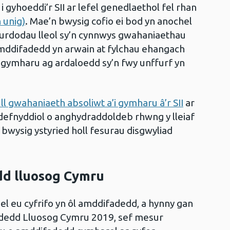
gyhoeddi’r SII ar lefel genedlaethol fel rhan
 unig)
. Mae’n bwysig cofio ei bod yn anochel
urdodau lleol sy’n cynnwys gwahaniaethau
mddifadedd yn arwain at fylchau ehangach
 gymharu ag ardaloedd sy’n fwy unffurf yn
ll gwahaniaeth absoliwt a’i gymharu â’r SII
ar
 defnyddiol o anghydraddoldeb rhwng y lleiaf
 bwysig ystyried holl fesurau disgwyliad
d lluosog Cymru
el eu cyfrifo yn ôl amddifadedd, a hynny gan
dedd Lluosog Cymru 2019, sef mesur