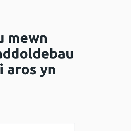
au mewn
raddoldebau
 aros yn