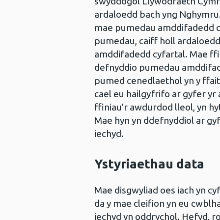
swyddogol Llywodraeth Cymru
ardaloedd bach yng Nghymru. 
mae pumedau amddifadedd cene
pumedau, caiff holl ardaloe
amddifadedd cyfartal. Mae ff
defnyddio pumedau amddifaded
pumed cenedlaethol yn y ffai
cael eu hailgyfrifo ar gyfer 
ffiniau’r awdurdod lleol, yn 
Mae hyn yn ddefnyddiol ar gyf
iechyd.
Ystyriaethau data
Mae disgwyliad oes iach yn cy
da y mae cleifion yn eu cwblh
iechyd yn oddrychol. Hefyd, r