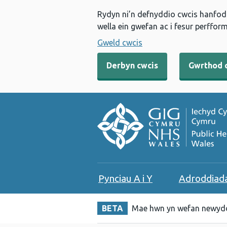
Rydyn ni’n defnyddio cwcis hanfodo
wella ein gwefan ac i fesur perfform
Gweld cwcis
Derbyn cwcis
Gwrthod 
Pynciau A i Y
Adroddiad
BETA
Mae hwn yn wefan newydd