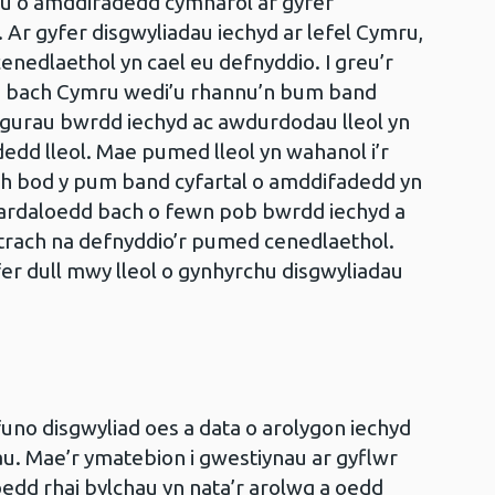
 o amddifadedd cymharol ar gyfer
Ar gyfer disgwyliadau iechyd ar lefel Cymru,
dlaethol yn cael eu defnyddio. I greu’r
dd bach Cymru wedi’u rhannu’n bum band
igurau bwrdd iechyd ac awdurdodau lleol yn
d lleol. Mae pumed lleol yn wahanol i’r
th bod y pum band cyfartal o amddifadedd yn
yr ardaloedd bach o fewn pob bwrdd iechyd a
hytrach na defnyddio’r pumed cenedlaethol.
er dull mwy lleol o gynhyrchu disgwyliadau
funo disgwyliad oes a data o arolygon iechyd
au. Mae’r ymatebion i gwestiynau ar gyflwr
oedd rhai bylchau yn nata’r arolwg a oedd