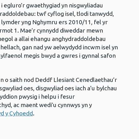
i egluro’r gwaethygiad yn nisgwyliadau
raddoldebau: twf cyflog isel, tlodi tanwydd,
o lymder yng Nghymru ers 2010/11, fel yr
armot 1. Mae’r cynnydd diweddar mewn
egol a allai ehangu anghydraddoldebau
ellach, gan nad yw aelwydydd incwm isel yn
sylfaenol megis bwyd a gwres i gynnal safon
n o saith nod Deddf Llesiant Cenedlaethau’r
gwyliad oes, disgwyliad oes iach a’u bylchau
dion pwysig i helpu i fesur
yd, ac maent wedi’u cynnwys yn y
yd y Cyhoedd
.