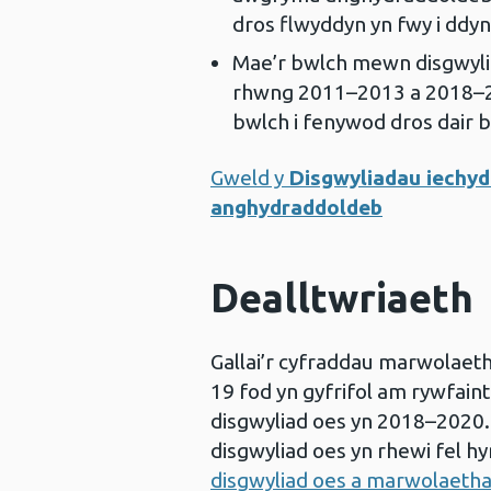
dros flwyddyn yn fwy i ddyn
Mae’r bwlch mewn disgwylia
rhwng 2011–2013 a 2018–2
bwlch i fenywod dros dair b
Gweld y
Disgwyliadau iechy
anghydraddoldeb
Dealltwriaeth
Gallai’r cyfraddau marwolaet
19 fod yn gyfrifol am rywfain
disgwyliad oes yn 2018–2020.
disgwyliad oes yn rhewi fel h
disgwyliad oes a marwolaeth