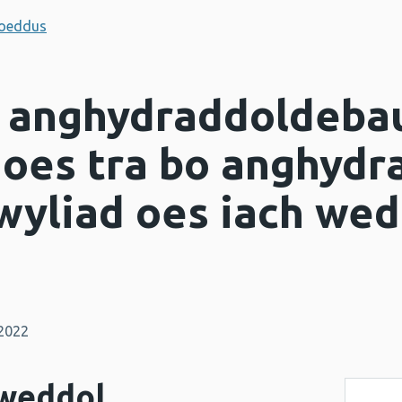
hoeddus
 anghydraddoldeb
 oes tra bo anghyd
yliad oes iach wedi
2022
weddol