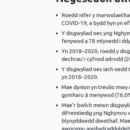
Roedd nifer y marwolaetha
COVID-19, a bydd hyn yn eff
Y disgwyliad oes yng Nghy
fenywod a 78 mlynedd i ddy
Yn 2018–2020, roedd y disgw
dechrau’r cyfnod adrodd (
Y disgwyliad oes iach oedd
yn 2018–2020.
Mae dynion yn treulio mwy
gymharu â menywod (76.0
Mae’r bwlch mewn disgwyli
difreintiedig yng Nghymru 
blynyddoedd diwethaf. Mae 
awgrymu anghydraddoldeb 