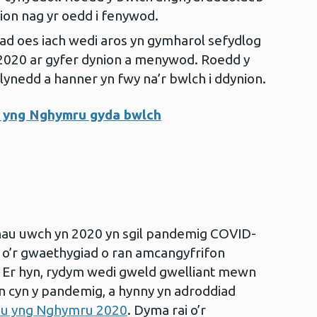
ion nag yr oedd i fenywod.
d oes iach wedi aros yn gymharol sefydlog
020 ar gyfer dynion a menywod. Roedd y
lynedd a hanner yn fwy na’r bwlch i ddynion.
d yng Nghymru gyda bwlch
hau uwch yn 2020 yn sgil pandemig COVID-
t o’r gwaethygiad o ran amcangyfrifon
 Er hyn, rydym wedi gweld gwelliant mewn
yn cyn y pandemig, a hynny yn adroddiad
au yng Nghymru 2020
. Dyma rai o’r