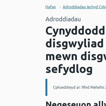
Hafan
Adroddiadau Iechyd Cy
Adroddiadau
Cynyddodd
disgwyliad
mewn disgw
sefydlog
Cyhoeddwyd ar: 9fed Mehefin 
Manylion:
Negeseuon all