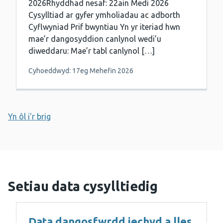
2026Rhyddhad nesaf: 22ain Medi 2026
Cysylltiad ar gyfer ymholiadau ac adborth
Cyflwyniad Prif bwyntiau Yn yr iteriad hwn
mae’r dangosyddion canlynol wedi’u
diweddaru: Mae’r tabl canlynol […]
Cyhoeddwyd: 17eg Mehefin 2026
Yn ôl i'r brig
Setiau data cysylltiedig
Data dangosfwrdd iechyd a lles