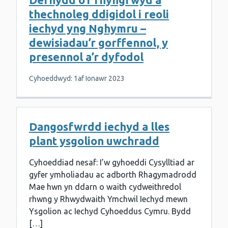
thechnoleg ddigidol i reoli
iechyd yng Nghymru –
dewisiadau’r gorffennol, y
presennol a’r dyfodol
Cyhoeddwyd: 1af Ionawr 2023
Dangosfwrdd iechyd a lles
plant ysgolion uwchradd
Cyhoeddiad nesaf: I’w gyhoeddi Cysylltiad ar
gyfer ymholiadau ac adborth Rhagymadrodd
Mae hwn yn ddarn o waith cydweithredol
rhwng y Rhwydwaith Ymchwil Iechyd mewn
Ysgolion ac Iechyd Cyhoeddus Cymru. Bydd
[…]