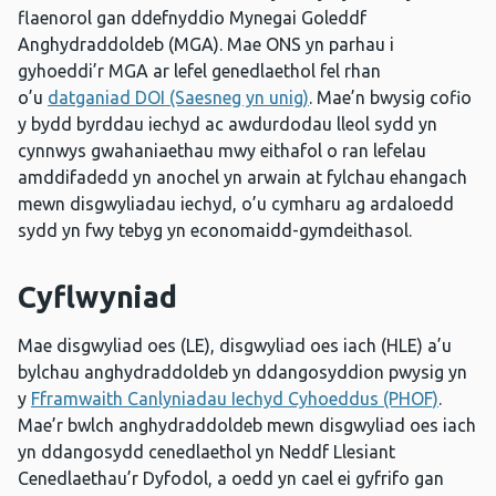
flaenorol gan ddefnyddio Mynegai Goleddf
Anghydraddoldeb (MGA). Mae ONS yn parhau i
gyhoeddi’r MGA ar lefel genedlaethol fel rhan
o’u
datganiad DOI (Saesneg yn unig)
. Mae’n bwysig cofio
y bydd byrddau iechyd ac awdurdodau lleol sydd yn
cynnwys gwahaniaethau mwy eithafol o ran lefelau
amddifadedd yn anochel yn arwain at fylchau ehangach
mewn disgwyliadau iechyd, o’u cymharu ag ardaloedd
sydd yn fwy tebyg yn economaidd-gymdeithasol.
Cyflwyniad
Mae disgwyliad oes (LE), disgwyliad oes iach (HLE) a’u
bylchau anghydraddoldeb yn ddangosyddion pwysig yn
y
Fframwaith Canlyniadau Iechyd Cyhoeddus (PHOF)
.
Mae’r bwlch anghydraddoldeb mewn disgwyliad oes iach
yn ddangosydd cenedlaethol yn Neddf Llesiant
Cenedlaethau’r Dyfodol, a oedd yn cael ei gyfrifo gan