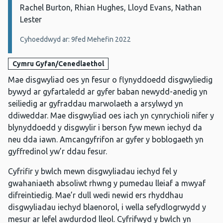
Rachel Burton, Rhian Hughes, Lloyd Evans, Nathan
Lester
Cyhoeddwyd ar: 9fed Mehefin 2022
Cymru Gyfan/Cenedlaethol
Mae disgwyliad oes yn fesur o flynyddoedd disgwyliedig
bywyd ar gyfartaledd ar gyfer baban newydd-anedig yn
seiliedig ar gyfraddau marwolaeth a arsylwyd yn
ddiweddar. Mae disgwyliad oes iach yn cynrychioli nifer y
blynyddoedd y disgwylir i berson fyw mewn iechyd da
neu dda iawn. Amcangyfrifon ar gyfer y boblogaeth yn
gyffredinol yw’r ddau fesur.
Cyfrifir y bwlch mewn disgwyliadau iechyd fel y
gwahaniaeth absoliwt rhwng y pumedau lleiaf a mwyaf
difreintiedig. Mae’r dull wedi newid ers rhyddhau
disgwyliadau iechyd blaenorol, i wella sefydlogrwydd y
mesur ar lefel awdurdod lleol. Cyfrifwyd y bwlch yn