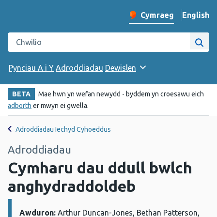
English
– Change 
Cymraeg
Newid iaith y wefan
Chwilio gwefan Iechyd Cyhoeddus Cymru
Chwi
Pynciau A i Y
Adroddiadau
Dewislen
BETA
Mae hwn yn wefan newydd - byddem yn croesawu eich
adborth
er mwyn ei gwella.
Adroddiadau Iechyd Cyhoeddus
Adroddiadau
Cymharu dau ddull bwlch
anghydraddoldeb
Awduron:
Manylion:
Arthur Duncan-Jones, Bethan Patterson,