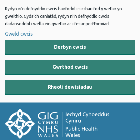
Rydyn ni’n defnyddio cwcis hanfodol i sicrhau fod y wefan yn
gweithio. Gyda’ch caniatâd, rydyn ni’n defnyddio cwcis
dadansoddol i wella ein gwefan ac i fesur perfformiad.
Gweld cwcis
Derbyn cwcis
Gwrthod cwcis
Rheoli dewisiadau