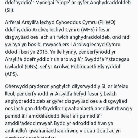
ddefnyddio’r Mynegai ‘Slope’ ar gyfer Anghydraddoldeb
(SII).
Arferai Arsyllfa Iechyd Cyhoeddus Cymru (PHWO)
ddefnyddio Arolwg Iechyd Cymru (WHS) i fesur
disgwyliad oes iach a’i fwlch anghydraddoldeb, ond nid
yw hyn yn bosibl mwyach ers i Arolwg Iechyd Cymru
ddod i ben yn 2015. Yn lle hynny, penderfynodd yr
Arsyllfa ddefnyddio’r un arolwg â’r Swyddfa Ystadegau
Gwladol (ONS), sef yr Arolwg Poblogaeth Blynyddol
(APS).
Oherwydd pryderon ynghylch dilysrwydd y SII ar lefelau
lleol, penderfynodd yr Arsyllfa hefyd fesur y bwlch
anghydraddoldeb ar gyfer disgwyliad oes a disgwyliad
oes iach gan ddefnyddio’r gwahaniaeth absoliwt rhwng y
pumed â’r amddifadedd lleiaf a’r pumed â’r
amddifadedd mwyaf. Bydd yr adroddiad hwn yn
amlinellu’r gwahaniaethau rhwng y ddau ddull ac yn