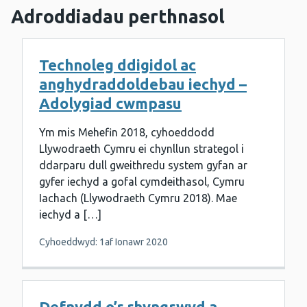
Adroddiadau perthnasol
Technoleg ddigidol ac
anghydraddoldebau iechyd –
Adolygiad cwmpasu
Ym mis Mehefin 2018, cyhoeddodd
Llywodraeth Cymru ei chynllun strategol i
ddarparu dull gweithredu system gyfan ar
gyfer iechyd a gofal cymdeithasol, Cymru
Iachach (Llywodraeth Cymru 2018). Mae
iechyd a […]
Cyhoeddwyd: 1af Ionawr 2020
Defnydd o’r rhyngrwyd a