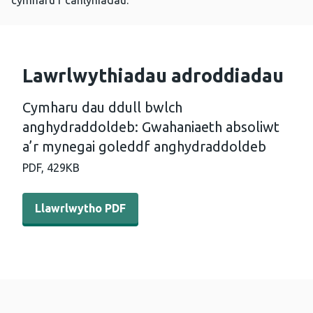
cymharu’r canlyniadau.
Lawrlwythiadau adroddiadau
Cymharu dau ddull bwlch
anghydraddoldeb: Gwahaniaeth absoliwt
a’r mynegai goleddf anghydraddoldeb
PDF,
429KB
Llawrlwytho PDF - Cymharu dau ddull bwlch anghydradd
Llawrlwytho PDF