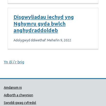
Disgwyliadau iechyd yng
Nghymru gyda bwlch
anghydraddoldeb
Adolygwyd ddiwethaf: Mehefin 9, 2022
Yn ôl i'r brig
Dolenni Cymorth Iechyd Cyhoedd
Amdanom ni
Adborth a chwynion
Swyddi gwag cyfredol