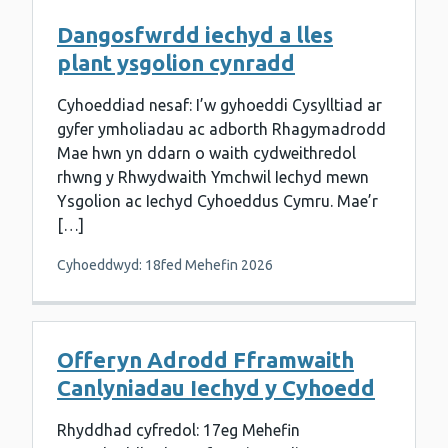
Dangosfwrdd iechyd a lles
plant ysgolion cynradd
Cyhoeddiad nesaf: I’w gyhoeddi Cysylltiad ar
gyfer ymholiadau ac adborth Rhagymadrodd
Mae hwn yn ddarn o waith cydweithredol
rhwng y Rhwydwaith Ymchwil Iechyd mewn
Ysgolion ac Iechyd Cyhoeddus Cymru. Mae’r
[…]
Cyhoeddwyd: 18fed Mehefin 2026
Offeryn Adrodd Fframwaith
Canlyniadau Iechyd y Cyhoedd
Rhyddhad cyfredol: 17eg Mehefin