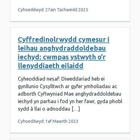
Cyhoeddwyd: 27ain Tachwedd 2025
Cyffredinolrwydd cymesur i
leihau anghydraddoldebau
iechyd: cwmpas ystwyth o’r
llenyddiaeth eilaidd
Cyheoddiad nesaf: Diweddariad heb ei
gynllunio Cysylltwch ar gyfer ymholiadau ac
adborth Cyflwyniad Mae anghydraddoldebau
iechyd yn parhau i fod yn her fawr, gyda phobl
sydd â llai o adnoddau […]
Cyhoeddwyd: 1af Mawrth 2023