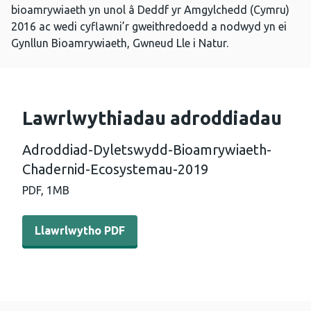
bioamrywiaeth yn unol â Deddf yr Amgylchedd (Cymru)
2016 ac wedi cyflawni’r gweithredoedd a nodwyd yn ei
Gynllun Bioamrywiaeth, Gwneud Lle i Natur.
Lawrlwythiadau adroddiadau
Adroddiad-Dyletswydd-Bioamrywiaeth-
Chadernid-Ecosystemau-2019
PDF,
1MB
Llawrlwytho PDF - Adroddiad-Dyletswydd-Bioamrywiae
Llawrlwytho PDF