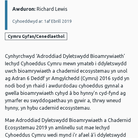
Awduron:
Manylion:
Richard Lewis
Cyhoeddwyd ar: 1af Ebrill 2019
Cymru Gyfan/Cenedlaethol
Cynhyrchwyd ‘Adroddiad Dyletswydd Bioamrywiaeth’
Iechyd Cyhoeddus Cymru mewn ymateb i ddyletswydd
uwch bioamrywiaeth a chadernid ecosystemau yn unol
ag Adran 6 Deddf yr Amgylchedd (Cymru) 2016 sydd yn
nodi bod yn rhaid i awdurdodau cyhoeddus gynnal a
gwella bioamrywiaeth cyhyd â bo hynny’n cyd-fynd ag
ymarfer eu swyddogaethau yn gywir a, thrwy wneud
hynny, yn hybu cadernid ecosystemau.
Mae Adroddiad Dyletswydd Bioamrywiaeth a Chadernid
Ecosystemau 2019 yn amlinellu sut mae Iechyd
Cyhoeddus Cymru wedi mynd i’r afael â’i ddyletswydd