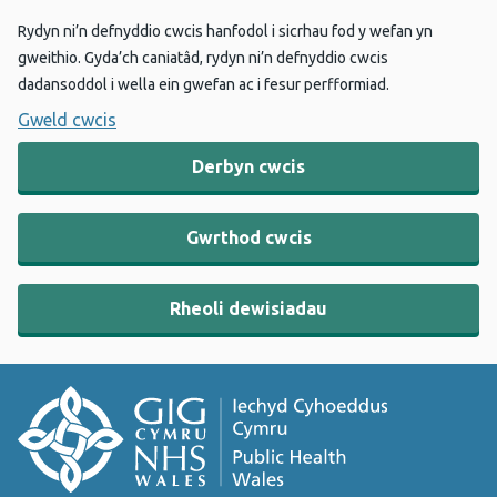
Rydyn ni’n defnyddio cwcis hanfodol i sicrhau fod y wefan yn
gweithio. Gyda’ch caniatâd, rydyn ni’n defnyddio cwcis
dadansoddol i wella ein gwefan ac i fesur perfformiad.
Gweld cwcis
Derbyn cwcis
Gwrthod cwcis
Rheoli dewisiadau