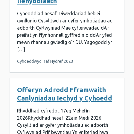
llenyddiaeth
Cyheoddiad nesaf: Diweddariad heb ei
gynllunio Cysylltwch ar gyfer ymholiadau ac
adborth Cyflwyniad Mae cyflenwadau dŵr
preifat yn ffynhonnell gyffredin o ddŵr yfed
mewn rhannau gwledig o’r DU. Ysgogodd yr
[…]
Cyhoeddwyd: 1af Hydref 2023
Offeryn Adrodd Fframwaith
Canlyniadau Iechyd y Cyhoedd
Rhyddhad cyfredol: 17eg Mehefin
2026Rhyddhad nesaf: 22ain Medi 2026
Cysylltiad ar gyfer ymholiadau ac adborth
Cyflwyniad Prif bwyntiau Yn yr iteriad hwn