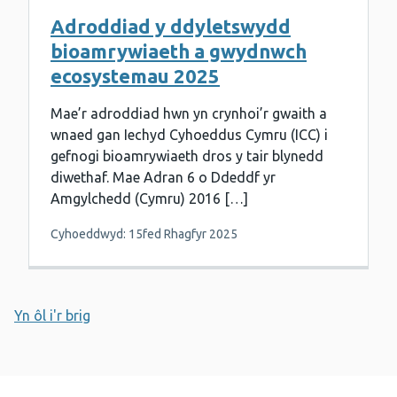
Adroddiad y ddyletswydd
bioamrywiaeth a gwydnwch
ecosystemau 2025
Mae’r adroddiad hwn yn crynhoi’r gwaith a
wnaed gan Iechyd Cyhoeddus Cymru (ICC) i
gefnogi bioamrywiaeth dros y tair blynedd
diwethaf. Mae Adran 6 o Ddeddf yr
Amgylchedd (Cymru) 2016 […]
Cyhoeddwyd: 15fed Rhagfyr 2025
Yn ôl i'r brig