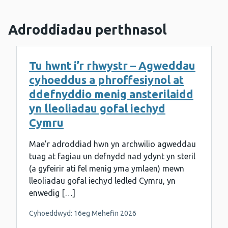
Adroddiadau perthnasol
Tu hwnt i’r rhwystr – Agweddau
cyhoeddus a phroffesiynol at
ddefnyddio menig ansterilaidd
yn lleoliadau gofal iechyd
Cymru
Mae’r adroddiad hwn yn archwilio agweddau
tuag at fagiau un defnydd nad ydynt yn steril
(a gyfeirir ati fel menig yma ymlaen) mewn
lleoliadau gofal iechyd ledled Cymru, yn
enwedig […]
Cyhoeddwyd: 16eg Mehefin 2026