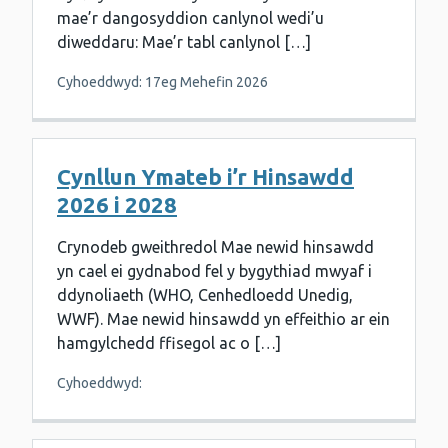
mae’r dangosyddion canlynol wedi’u
diweddaru: Mae’r tabl canlynol […]
Cyhoeddwyd: 17eg Mehefin 2026
Cynllun Ymateb i’r Hinsawdd
2026 i 2028
Crynodeb gweithredol Mae newid hinsawdd
yn cael ei gydnabod fel y bygythiad mwyaf i
ddynoliaeth (WHO, Cenhedloedd Unedig,
WWF). Mae newid hinsawdd yn effeithio ar ein
hamgylchedd ffisegol ac o […]
Cyhoeddwyd: