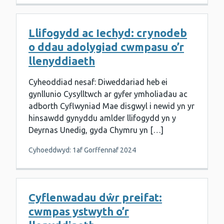
Llifogydd ac Iechyd: crynodeb
o ddau adolygiad cwmpasu o’r
llenyddiaeth
Cyheoddiad nesaf: Diweddariad heb ei
gynllunio Cysylltwch ar gyfer ymholiadau ac
adborth Cyflwyniad Mae disgwyl i newid yn yr
hinsawdd gynyddu amlder llifogydd yn y
Deyrnas Unedig, gyda Chymru yn […]
Cyhoeddwyd: 1af Gorffennaf 2024
Cyflenwadau dŵr preifat:
cwmpas ystwyth o’r