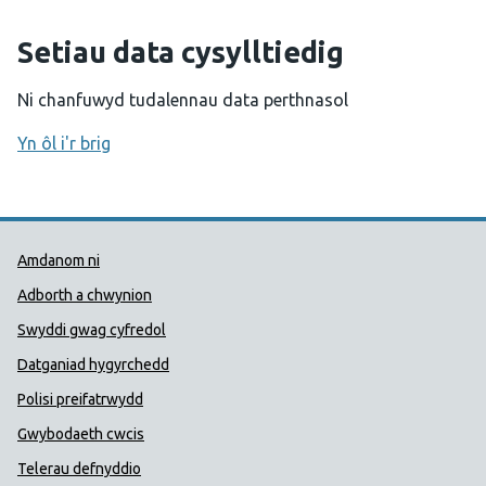
Setiau data cysylltiedig
Ni chanfuwyd tudalennau data perthnasol
Yn ôl i'r brig
Dolenni Cymorth Iechyd Cyhoedd
Amdanom ni
Adborth a chwynion
Swyddi gwag cyfredol
Datganiad hygyrchedd
Polisi preifatrwydd
Gwybodaeth cwcis
Telerau defnyddio