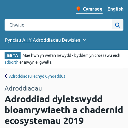
English
– Change 
Cymraeg
Newid iaith y wefan
Chwilio gwefan Iechyd Cyhoeddus Cymru
Chwi
Pynciau A i Y
Adroddiadau
Dewislen
BETA
Mae hwn yn wefan newydd - byddem yn croesawu eich
adborth
er mwyn ei gwella.
Adroddiadau Iechyd Cyhoeddus
Adroddiadau
Adroddiad dyletswydd
bioamrywiaeth a chadernid
ecosystemau 2019