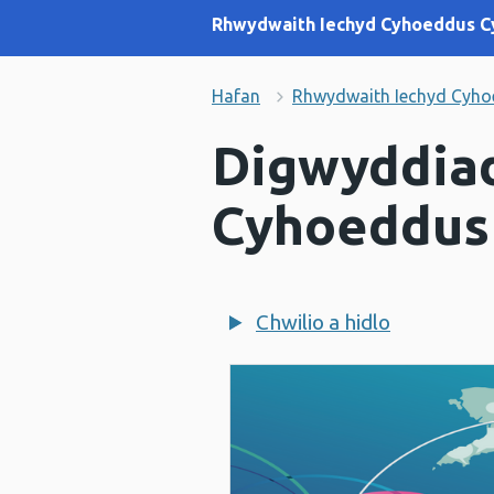
Rhwydwaith Iechyd Cyhoeddus C
Hafan
Rhwydwaith Iechyd Cyh
Digwyddia
Cyhoeddus
Chwilio a hidlo