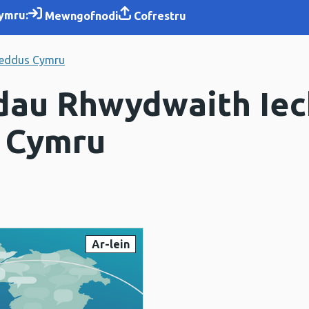
ymru:
Mewngofnodi
Cofrestru
oeddus Cymru
dau Rhwydwaith Iec
 Cymru
Ar-lein