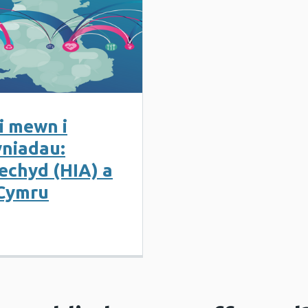
i mewn i
niadau:
Iechyd (HIA) a
 Cymru