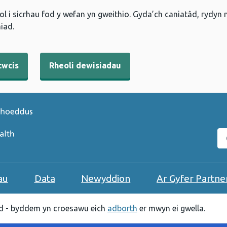
l i sicrhau fod y wefan yn gweithio. Gyda’ch caniatâd, rydyn
iad.
cwcis
Rheoli dewisiadau
C
au
Data
Newyddion
Ar Gyfer Partne
 - byddem yn croesawu eich
adborth
er mwyn ei gwella.