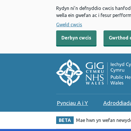
Rydyn ni’n defnyddio cwcis hanfodo
wella ein gwefan ac i fesur perfform
Gweld cwcis
Derbyn cwcis
Gwrthod 
Pynciau A i Y
Adroddiad
BETA
Mae hwn yn wefan newydd