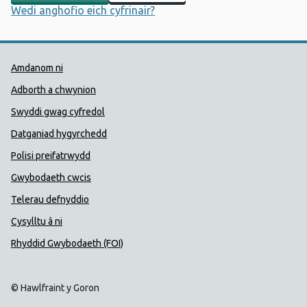
Wedi anghofio eich cyfrinair?
Dolenni Cymorth Iechyd Cyhoedd
Amdanom ni
Adborth a chwynion
Swyddi gwag cyfredol
Datganiad hygyrchedd
Polisi preifatrwydd
Gwybodaeth cwcis
Telerau defnyddio
Cysylltu â ni
Rhyddid Gwybodaeth (FOI)
© Hawlfraint y Goron