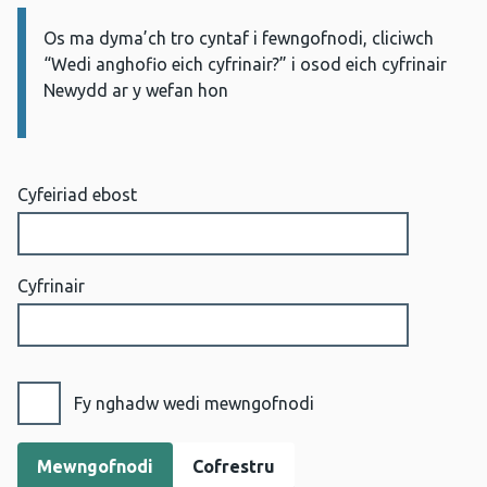
Os ma dyma’ch tro cyntaf i fewngofnodi, cliciwch
Gwybodaeth:
“Wedi anghofio eich cyfrinair?” i osod eich cyfrinair
Newydd ar y wefan hon
Cyfeiriad ebost
Cyfrinair
Fy nghadw wedi mewngofnodi
Cofrestru