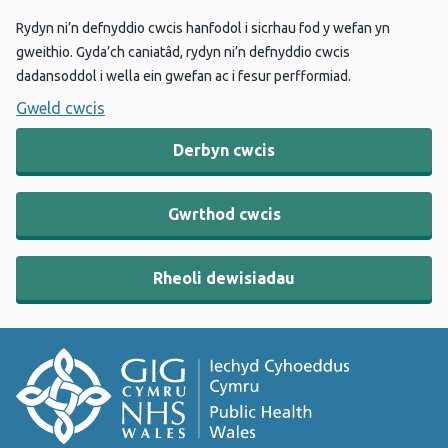
Rydyn ni’n defnyddio cwcis hanfodol i sicrhau fod y wefan yn
gweithio. Gyda’ch caniatâd, rydyn ni’n defnyddio cwcis
dadansoddol i wella ein gwefan ac i fesur perfformiad.
Gweld cwcis
Derbyn cwcis
Gwrthod cwcis
Rheoli dewisiadau