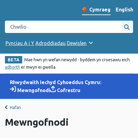
English
– Change 
Cymraeg
Newid iaith y wefan
Chwilio gwefan Iechyd Cyhoeddus Cymru
Chwi
Pynciau A i Y
Adroddiadau
Dewislen
BETA
Mae hwn yn wefan newydd - byddem yn croesawu eich
adborth
er mwyn ei gwella.
Rhwydwaith Iechyd Cyhoeddus Cymru:
Mewngofnodi
Cofrestru
Hafan
Mewngofnodi