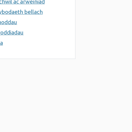
hwil ac arweiniad
bodaeth bellach
noddau
oddiadau
a