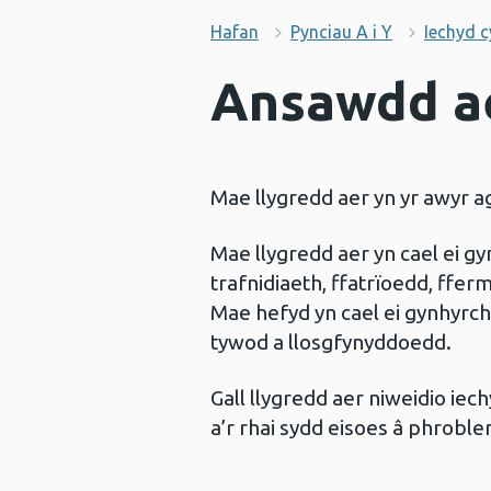
Hafan
Pynciau A i Y
Iechyd 
Ansawdd a
Mae llygredd aer yn yr awyr a
Mae llygredd aer yn cael ei 
trafnidiaeth, ffatrïoedd, fferm
Mae hefyd yn cael ei gynhyrch
tywod a llosgfynyddoedd.
Gall llygredd aer niweidio iech
a’r rhai sydd eisoes â phrobl