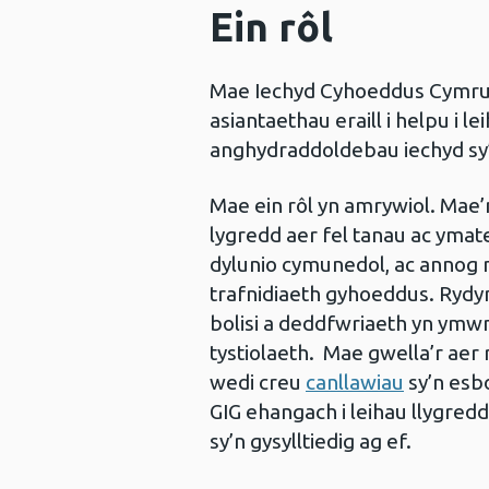
Ein rôl
Mae Iechyd Cyhoeddus Cymru y
asiantaethau eraill i helpu i le
anghydraddoldebau iechyd sy’n
Mae ein rôl yn amrywiol. Mae’
lygredd aer fel tanau ac ymate
dylunio cymunedol, ac annog 
trafnidiaeth gyhoeddus. Rydy
bolisi a deddfwriaeth yn ymw
tystiolaeth. Mae gwella’r aer 
wedi creu
canllawiau
sy’n esb
GIG ehangach i leihau llygred
sy’n gysylltiedig ag ef.