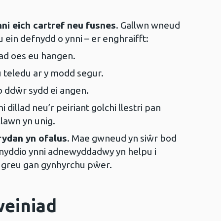
ni eich cartref neu fusnes
. Gallwn wneud
u ein defnydd o ynni – er enghraifft:
ad oes eu hangen.
u teledu ar y modd segur.
 o ddŵr sydd ei angen.
 dillad neu’r peiriant golchi llestri pan
llawn yn unig.
rydan yn ofalus
. Mae gwneud yn siŵr bod
fnyddio ynni adnewyddadwy yn helpu i
 ei greu gan gynhyrchu pŵer.
weiniad