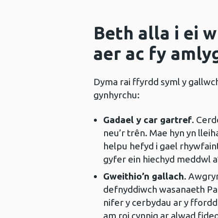
Beth alla i ei 
aer ac fy amly
Dyma rai ffyrdd syml y gallwch 
gynhyrchu:
Gadael y car gartref
. Cerd
neu’r trên. Mae hyn yn lleih
helpu hefyd i gael rhywfain
gyfer ein hiechyd meddwl a’
Gweithio’n gallach
. Awgry
defnyddiwch wasanaeth Parci
nifer y cerbydau ar y ffordd
am roi cynnig ar alwad fideo