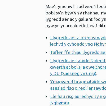
Mae’r ymchwil isod wedi’i leo
bobl sy’n byw yn y rhannau mw
lygredd aer ac y gallent fod y
byw yn yr ardaloedd lleiaf difr
Llygredd aer a bregusrwyd
iechyd y cyhoedd yng Nghym
Taflen ffeithiau llygredd a
Llygredd aer, amddifadedd 
gwerth at bolisi a gweithd
y DU (Saesneg yn unig)
.
Ymagwedd bragmataidd wedi’
asesiad risg o reoli ansawd
Lleihau risgiau iechyd sy’n g
Nghymru
.