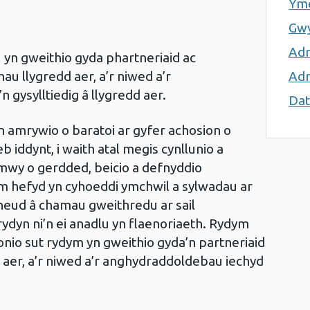
Ymc
Gwy
Ad
n gweithio gyda phartneriaid ac
ihau llygredd aer, a’r niwed a’r
Adr
 gysylltiedig â llygredd aer.
Dat
n amrywio o baratoi ar gyfer achosion o
b iddynt, i waith atal megis cynllunio a
mwy o gerdded, beicio a defnyddio
m hefyd yn cyhoeddi ymchwil a sylwadau ar
neud â chamau gweithredu ar sail
rydyn ni’n ei anadlu yn flaenoriaeth. Rydym
onio sut rydym yn gweithio gyda’n partneriaid
d aer, a’r niwed a’r anghydraddoldebau iechyd