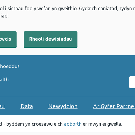
l i sicrhau fod y wefan yn gweithio. Gyda’ch caniatâd, rydyn
iad.
cwcis
Rheoli dewisiadau
C
au
Data
Newyddion
Ar Gyfer Partne
 - byddem yn croesawu eich
adborth
er mwyn ei gwella.