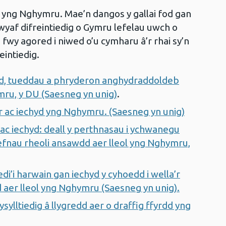
li yng Nghymru. Mae’n dangos y gallai fod gan
yaf difreintiedig o Gymru lefelau uwch o
n fwy agored i niwed o’u cymharu â’r rhai sy’n
eintiedig.
d, tueddau a phryderon anghydraddoldeb
ru, y DU (Saesneg yn unig)
.
er ac iechyd yng Nghymru. (Saesneg yn unig)
ac iechyd: deall y perthnasau i ychwanegu
refnau rheoli ansawdd aer lleol yng Nghymru,
i harwain gan iechyd y cyhoedd i wella’r
d aer lleol yng Nghymru (Saesneg yn unig).
ysylltiedig â llygredd aer o draffig ffyrdd yng