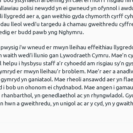
bod ystyriaeth arbennig yn cael ei rhoi i’r risgiau hir
anllawiau polisi newydd yn ei gwneud yn ofynnol i aw
eoli llygredd aer a, gan weithio gyda chymorth cyrff c
dau lleol wedi’u targedu â chamau gweithredu cyffred
lltiedig er budd pawb yng Nghymru.
wysig i’w wneud er mwyn lleihau effeithiau llygredd
 waith wedi’i llunio gan Lywodraeth Cymru. Mae’n 
helpu i hysbysu staff a’r cyhoedd am risgiau sy’n gy
 cymryd er mwyn lleihau’r broblem. Mae’r aer a anad
ei gymryd yn ganiataol. Mae rheoli ansawdd aer yn fla
id i bob un ohonom ei chydnabod. Mae angen i gamau
n rhanbarthol, yn genedlaethol ac yn rhyngwladol. Gyd
wn a gweithredu, yn unigol ac ar y cyd, yn y gwait