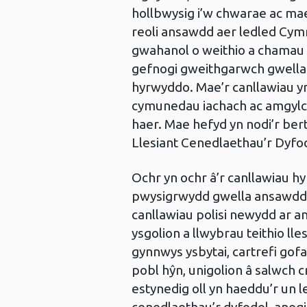
hollbwysig i’w chwarae ac mae’
reoli ansawdd aer ledled Cymr
gwahanol o weithio a chamau 
gefnogi gweithgarwch gwella 
hyrwyddo. Mae’r canllawiau y
cymunedau iachach ac amgylch
haer. Mae hefyd yn nodi’r be
Llesiant Cenedlaethau’r Dyfo
Ochr yn ochr â’r canllawiau 
pwysigrwydd gwella ansawdd 
canllawiau polisi newydd ar
ysgolion a llwybrau teithio lle
gynnwys ysbytai, cartrefi gof
pobl hŷn, unigolion â salwch 
estynedig oll yn haeddu’r un 