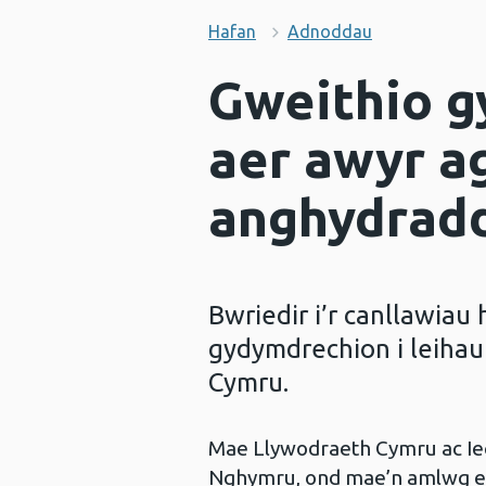
Hafan
Adnoddau
Gweithio gy
aer awyr ag
anghydrad
Bwriedir i’r canllawia
gydymdrechion i leihau
Cymru.
Mae Llywodraeth Cymru ac Ie
Nghymru, ond mae’n amlwg ei