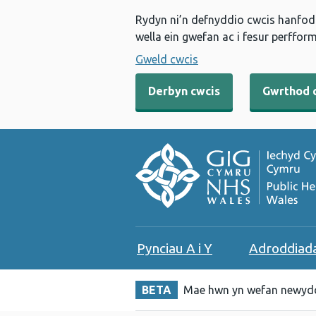
Rydyn ni’n defnyddio cwcis hanfodo
wella ein gwefan ac i fesur perfform
Gweld cwcis
Derbyn cwcis
Gwrthod 
Pynciau A i Y
Adroddiad
BETA
Mae hwn yn wefan newydd