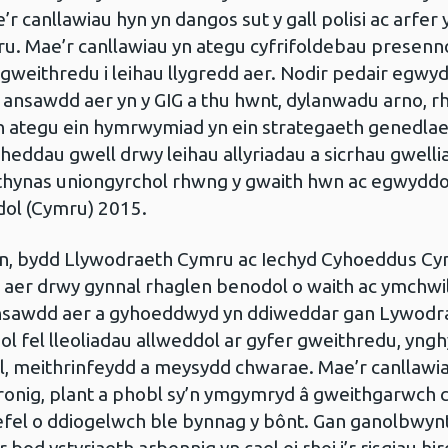
r canllawiau hyn yn dangos sut y gall polisi ac arfer
u. Mae’r canllawiau yn ategu cyfrifoldebau presenno
gweithredu i leihau llygredd aer. Nodir pedair egwy
ansawdd aer yn y GIG a thu hwnt, dylanwadu arno, r
n ategu ein hymrwymiad yn ein strategaeth genedlae
eddau gwell drwy leihau allyriadau a sicrhau gwelli
rthynas uniongyrchol rhwng y gwaith hwn ac egwyddo
dol (Cymru) 2015.
hyn, bydd Llywodraeth Cymru ac Iechyd Cyhoeddus Cy
aer drwy gynnal rhaglen benodol o waith ac ymchwi
 ansawdd aer a gyhoeddwyd yn ddiweddar gan Lywodr
sol fel lleoliadau allweddol ar gyfer gweithredu, yngh
al, meithrinfeydd a meysydd chwarae. Mae’r canllawi
cronig, plant a phobl sy’n ymgymryd â gweithgarwch
lefel o ddiogelwch ble bynnag y bônt. Gan ganolbwynt