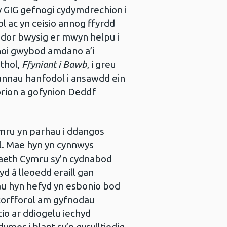
 y GIG gefnogi cydymdrechion i
l ac yn ceisio annog ffyrdd
ddor bwysig er mwyn helpu i
hoi gwybod amdano a’i
thol,
Ffyniant i Bawb
, i greu
annau hanfodol i ansawdd ein
rion a gofynion Deddf
mru yn parhau i ddangos
l. Mae hyn yn cynnwys
aeth Cymru sy’n cydnabod
yd â lleoedd eraill gan
au hyn hefyd yn esbonio bod
 corfforol am gyfnodau
io ar ddiogelu iechyd