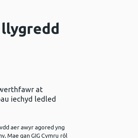
 llygredd
gwerthfawr at
bau iechyd ledled
wdd aer awyr agored yng
y. Mae gan GIG Cymru rôl