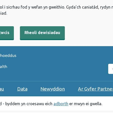
l i sicrhau fod y wefan yn gweithio. Gyda’ch caniatâd, rydyn
iad.
cwcis
Rheoli dewisiadau
C
au
Data
Newyddion
Ar Gyfer Partne
 - byddem yn croesawu eich
adborth
er mwyn ei gwella.