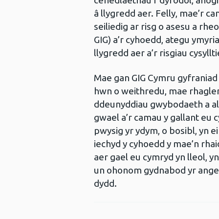
cenedlaethau’r dyfodol, anogir 
â llygredd aer. Felly, mae’r c
seiliedig ar risg o asesu a rh
GIG) a’r cyhoedd, ategu ymyria
llygredd aer a’r risgiau cysy
Mae gan GIG Cymru gyfraniad p
hwn o weithredu, mae rhaglen
ddeunyddiau gwybodaeth a all 
gwael a’r camau y gallant eu
pwysig yr ydym, o bosibl, yn 
iechyd y cyhoedd y mae’n rha
aer gael eu cymryd yn lleol, y
un ohonom gydnabod yr angen h
dydd.