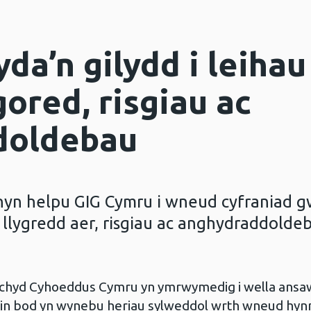
da’n gilydd i leihau
ored, risgiau ac
doldebau
u hyn helpu GIG Cymru i wneud cyfraniad 
 llygredd aer, risgiau ac anghydraddolde
chyd Cyhoeddus Cymru yn ymrwymedig i wella ansa
n bod yn wynebu heriau sylweddol wrth wneud hynn