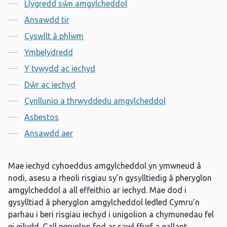
Llygredd sŵn amgylcheddol
Ansawdd tir
Cyswllt â phlwm
Ymbelydredd
Y tywydd ac iechyd
Dŵr ac iechyd
Cynllunio a thrwyddedu amgylcheddol
Asbestos
Ansawdd aer
Mae iechyd cyhoeddus amgylcheddol yn ymwneud â
nodi, asesu a rheoli risgiau sy’n gysylltiedig â pheryglon
amgylcheddol a all effeithio ar iechyd. Mae dod i
gysylltiad â pheryglon amgylcheddol ledled Cymru’n
parhau i beri risgiau iechyd i unigolion a chymunedau fel
ei gilydd. Gall peryglon fod ar sawl ffurf a gallant