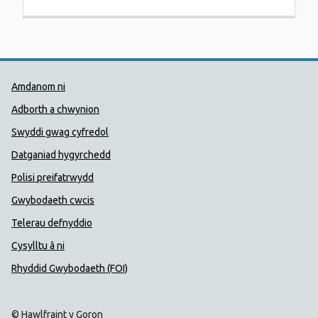
Dolenni Cymorth Iechyd Cyhoedd
Amdanom ni
Adborth a chwynion
Swyddi gwag cyfredol
Datganiad hygyrchedd
Polisi preifatrwydd
Gwybodaeth cwcis
Telerau defnyddio
Cysylltu â ni
Rhyddid Gwybodaeth (FOI)
© Hawlfraint y Goron