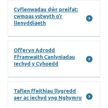
Cyflenwadau dŵr preifat:
cwmpas ystwyth o’r
llenyddiaeth
Offeryn Adrodd
Fframwaith Canlyniadau
Iechyd y Cyhoedd
Taflen ffeithiau llygredd
aer ac iechyd yng Nghymru