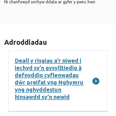
Ni chanfuwyd unrhyw ddata ar gyfer y pwnc hwn
Adroddiadau
Deall y risgiau a’r niwed i
iechyd sy’n gysylltiedig â
defnyddio cyflenwadau
dŵr preifat yng Nghymru
yng nghyddestun
hinsawdd sy’n newid