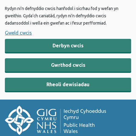
Rydyn ni’n defnyddio cwcis hanfodol i sicrhau fod y wefan yn
gweithio. Gyda’ch caniatâd, rydyn ni’n defnyddio cwcis
dadansoddol i wella ein gwefan ac i fesur perfformiad.
Gweld cwcis
Derbyn cwcis
Gwrthod cwcis
Rheoli dewisiadau