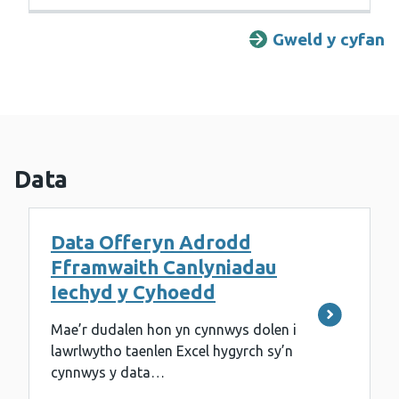
Gweld y cyfan
A
Data
Data Offeryn Adrodd
Fframwaith Canlyniadau
Iechyd y Cyhoedd
Mae’r dudalen hon yn cynnwys dolen i
lawrlwytho taenlen Excel hygyrch sy’n
cynnwys y data…