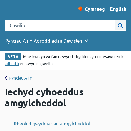
English
– Change 
Cymraeg
Newid iaith y wefan
Chwilio gwefan Iechyd Cyhoeddus Cymru
Chwi
Pynciau A i Y
Adroddiadau
Dewislen
BETA
Mae hwn yn wefan newydd - byddem yn croesawu eich
adborth
er mwyn ei gwella.
Pynciau A i Y
Iechyd cyhoeddus
amgylcheddol
Cynnwys
Rheoli digwyddiadau amgylcheddol