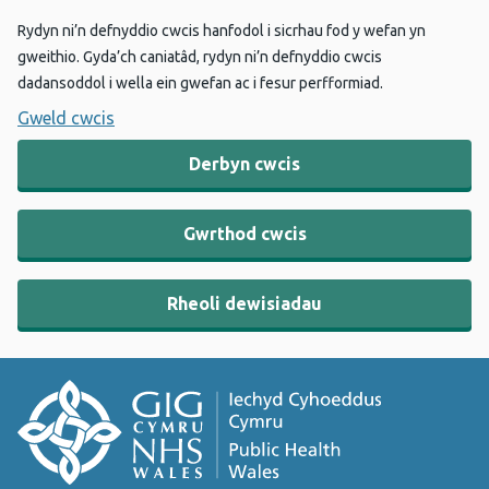
Rydyn ni’n defnyddio cwcis hanfodol i sicrhau fod y wefan yn
gweithio. Gyda’ch caniatâd, rydyn ni’n defnyddio cwcis
dadansoddol i wella ein gwefan ac i fesur perfformiad.
Gweld cwcis
Derbyn cwcis
Gwrthod cwcis
Rheoli dewisiadau