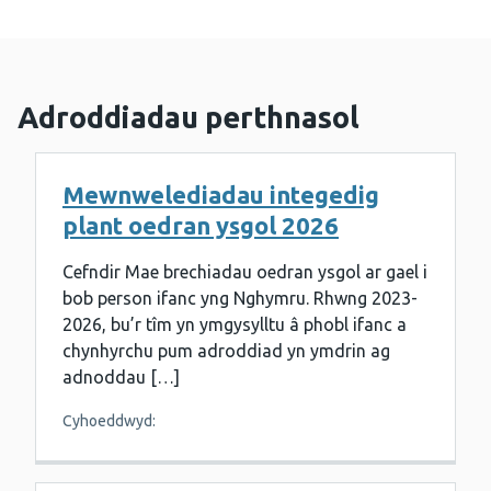
Adroddiadau perthnasol
Mewnwelediadau integedig
plant oedran ysgol 2026
Cefndir Mae brechiadau oedran ysgol ar gael i
bob person ifanc yng Nghymru. Rhwng 2023-
2026, bu’r tîm yn ymgysylltu â phobl ifanc a
chynhyrchu pum adroddiad yn ymdrin ag
adnoddau […]
Cyhoeddwyd: