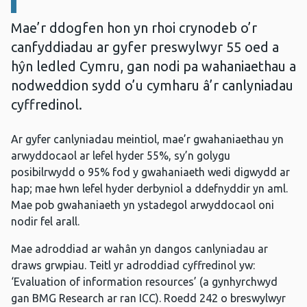
Mae’r ddogfen hon yn rhoi crynodeb o’r
canfyddiadau ar gyfer preswylwyr 55 oed a
hŷn ledled Cymru, gan nodi pa wahaniaethau a
nodweddion sydd o’u cymharu â’r canlyniadau
cyffredinol.
Ar gyfer canlyniadau meintiol, mae’r gwahaniaethau yn
arwyddocaol ar lefel hyder 55%, sy’n golygu
posibilrwydd o 95% fod y gwahaniaeth wedi digwydd ar
hap; mae hwn lefel hyder derbyniol a ddefnyddir yn aml.
Mae pob gwahaniaeth yn ystadegol arwyddocaol oni
nodir fel arall.
Mae adroddiad ar wahân yn dangos canlyniadau ar
draws grwpiau. Teitl yr adroddiad cyffredinol yw:
‘Evaluation of information resources’ (a gynhyrchwyd
gan BMG Research ar ran ICC). Roedd 242 o breswylwyr