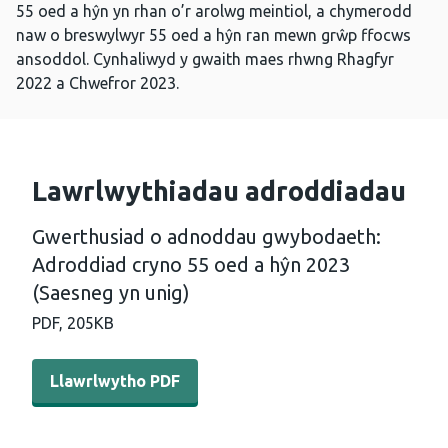
55 oed a hŷn yn rhan o’r arolwg meintiol, a chymerodd
naw o breswylwyr 55 oed a hŷn ran mewn grŵp ffocws
ansoddol. Cynhaliwyd y gwaith maes rhwng Rhagfyr
2022 a Chwefror 2023.
Lawrlwythiadau adroddiadau
Gwerthusiad o adnoddau gwybodaeth:
Adroddiad cryno 55 oed a hŷn 2023
(Saesneg yn unig)
PDF,
205KB
Llawrlwytho PDF - Gwerthusiad o adnoddau gwybodaeth:
Llawrlwytho PDF