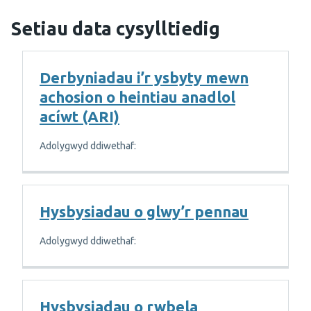
Setiau data cysylltiedig
Derbyniadau i’r ysbyty mewn
achosion o heintiau anadlol
acíwt (ARI)
Adolygwyd ddiwethaf:
Hysbysiadau o glwy’r pennau
Adolygwyd ddiwethaf:
Hysbysiadau o rwbela