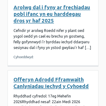
Arolwg dal i fyny ar frechiadau
pobl ifanc yn eu harddegau
dros yr haf 2025
Cefndir yr arolwg Roedd nifer y plant oed
ysgol oedd yn cael eu brechu yn gostwng,
felly gofynnwyd i’r byrddau iechyd ddarparu
sesiynau dal i fyny yn ystod gwyliau’r haf […]
Cyhoeddwyd:
Offeryn Adrodd Fframwaith
Canlyniadau Iechyd y Cyhoedd
Rhyddhad cyfredol: 17eg Mehefin
2026Rhyddhad nesaf: 22ain Medi 2026