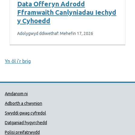
Data Offeryn Adrodd
Fframwaith Canlyniadau Iechyd
y Cyhoedd
Adolygwyd ddiwethaf: Mehefin 17, 2026
Yn ôl i'r brig
Dolenni Cymorth Iechyd Cyhoedd
Amdanom ni
Adborth a chwynion
Swyddi gwag cyfredol
Datganiad hygyrchedd
Polisi preifatrwydd