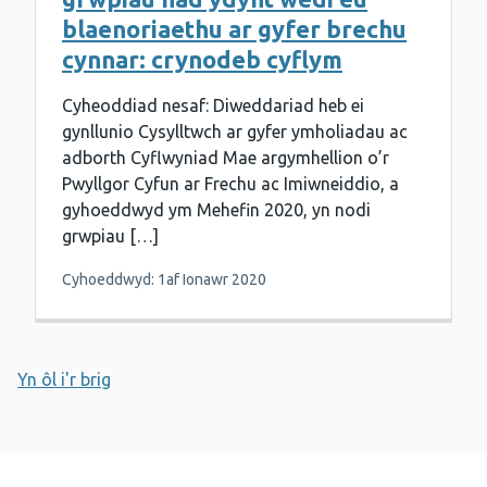
blaenoriaethu ar gyfer brechu
cynnar: crynodeb cyflym
Cyheoddiad nesaf: Diweddariad heb ei
gynllunio Cysylltwch ar gyfer ymholiadau ac
adborth Cyflwyniad Mae argymhellion o’r
Pwyllgor Cyfun ar Frechu ac Imiwneiddio, a
gyhoeddwyd ym Mehefin 2020, yn nodi
grwpiau […]
Cyhoeddwyd: 1af Ionawr 2020
Yn ôl i'r brig