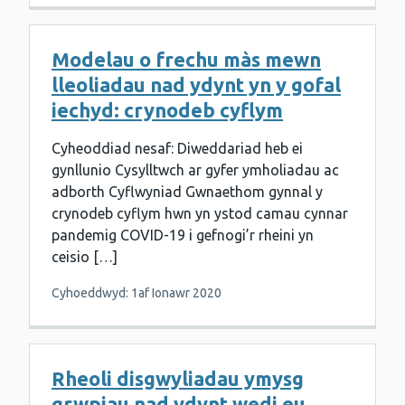
Modelau o frechu màs mewn
lleoliadau nad ydynt yn y gofal
iechyd: crynodeb cyflym
Cyheoddiad nesaf: Diweddariad heb ei
gynllunio Cysylltwch ar gyfer ymholiadau ac
adborth Cyflwyniad Gwnaethom gynnal y
crynodeb cyflym hwn yn ystod camau cynnar
pandemig COVID-19 i gefnogi’r rheini yn
ceisio […]
Cyhoeddwyd: 1af Ionawr 2020
Rheoli disgwyliadau ymysg
grwpiau nad ydynt wedi eu