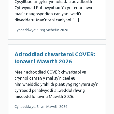
Cysylltiad ar gyfer ymholiadau ac adborth
Cyflwyniad Prif bwyntiau Yn yr iteriad hwn
mae’r dangosyddion canlynol wedi’u
diweddaru: Mae’r tabl canlynol […]
Cyhoeddwyd: 17eg Mehefin 2026
Adroddiad chwarterol COVER:
Ionawr i Mawrth 2026
Mae’r adroddiad COVER chwarterol yn
crynhoi canran y rhai sy’n cael eu
himiwneiddio ymhlith plant yng Nghymru sy’n
cyrraedd penblwyddi allweddol rhwng
misoedd Ionawr a Mawrth 2026.
Cyhoeddwyd: 31ain Mawrth 2026