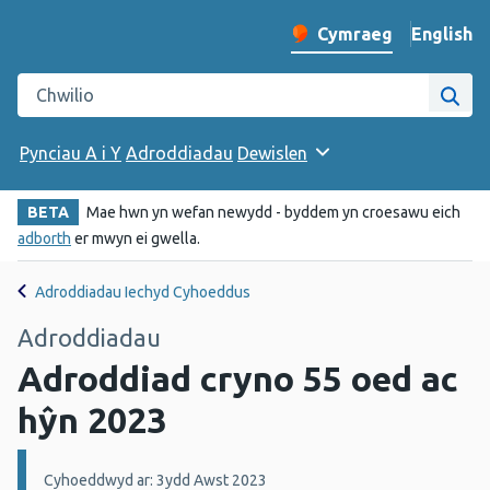
English
– Change 
Cymraeg
Newid iaith y wefan
Chwilio gwefan Iechyd Cyhoeddus Cymru
Chwi
Pynciau A i Y
Adroddiadau
Dewislen
BETA
Mae hwn yn wefan newydd - byddem yn croesawu eich
adborth
er mwyn ei gwella.
Adroddiadau Iechyd Cyhoeddus
Adroddiadau
Adroddiad cryno 55 oed ac
hŷn 2023
Manylion:
Cyhoeddwyd ar: 3ydd Awst 2023