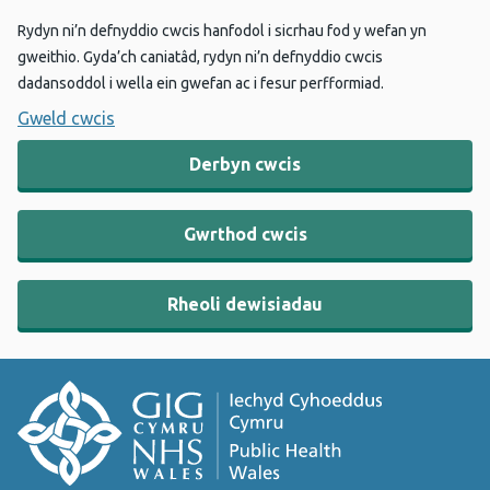
Rydyn ni’n defnyddio cwcis hanfodol i sicrhau fod y wefan yn
gweithio. Gyda’ch caniatâd, rydyn ni’n defnyddio cwcis
dadansoddol i wella ein gwefan ac i fesur perfformiad.
Gweld cwcis
Derbyn cwcis
Gwrthod cwcis
Rheoli dewisiadau