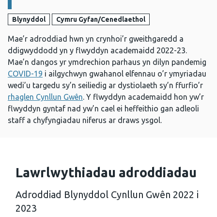
Blynyddol
Cymru Gyfan/Cenedlaethol
Mae’r adroddiad hwn yn crynhoi’r gweithgaredd a
ddigwyddodd yn y flwyddyn academaidd 2022-23.
Mae’n dangos yr ymdrechion parhaus yn dilyn pandemig
COVID-19
i ailgychwyn gwahanol elfennau o’r ymyriadau
wedi’u targedu sy’n seiliedig ar dystiolaeth sy’n ffurfio’r
rhaglen Cynllun Gwên
. Y flwyddyn academaidd hon yw’r
flwyddyn gyntaf nad yw’n cael ei heffeithio gan adleoli
staff a chyfyngiadau niferus ar draws ysgol.
Lawrlwythiadau adroddiadau
Adroddiad Blynyddol Cynllun Gwên 2022 i
2023