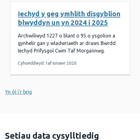
Iechyd y geg ymhlith disgyblion
blwyddyn un yn 2024 i 2025
Archwiliwyd 1227 o blant o 95 o ysgolion a
gynhelir gan y wladwriaeth ar draws Bwrdd
Iechyd Prifysgol Cwm Taf Morgannwg.
Cyhoeddwyd: 1af Ionawr 2026
Yn ôl i'r brig
Setiau data cysylltiedig