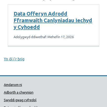
Data Offeryn Adrodd
Fframwaith Canlyniadau Iechyd
y Cyhoedd
Adolygwyd ddiwethaf: Mehefin 17, 2026
Yn ôl i'r brig
Dolenni Cymorth Iechyd Cyhoedd
Amdanom ni
Adborth a chwynion
Swyddi gwag cyfredol