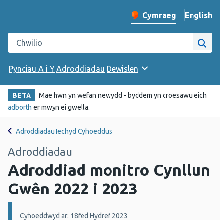
English
– Change 
Cymraeg
Newid iaith y wefan
Chwilio gwefan Iechyd Cyhoeddus Cymru
Chwi
Pynciau A i Y
Adroddiadau
Dewislen
BETA
Mae hwn yn wefan newydd - byddem yn croesawu eich
adborth
er mwyn ei gwella.
Adroddiadau Iechyd Cyhoeddus
Adroddiadau
Adroddiad monitro Cynllun
Gwên 2022 i 2023
Manylion:
Cyhoeddwyd ar: 18fed Hydref 2023