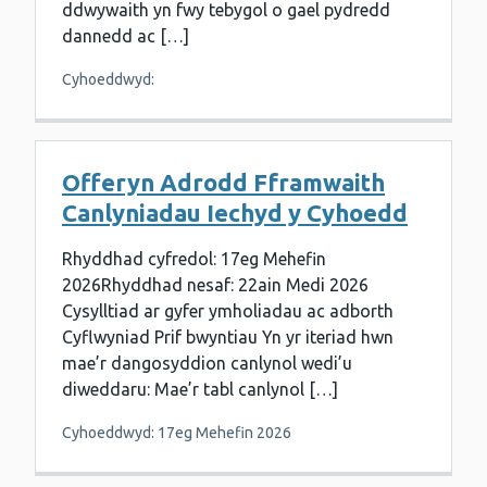
ddwywaith yn fwy tebygol o gael pydredd
dannedd ac […]
Cyhoeddwyd:
Offeryn Adrodd Fframwaith
Canlyniadau Iechyd y Cyhoedd
Rhyddhad cyfredol: 17eg Mehefin
2026Rhyddhad nesaf: 22ain Medi 2026
Cysylltiad ar gyfer ymholiadau ac adborth
Cyflwyniad Prif bwyntiau Yn yr iteriad hwn
mae’r dangosyddion canlynol wedi’u
diweddaru: Mae’r tabl canlynol […]
Cyhoeddwyd: 17eg Mehefin 2026