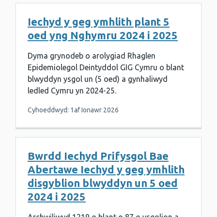
Iechyd y geg ymhlith plant 5
oed yng Nghymru 2024 i 2025
Dyma grynodeb o arolygiad Rhaglen
Epidemiolegol Deintyddol GIG Cymru o blant
blwyddyn ysgol un (5 oed) a gynhaliwyd
ledled Cymru yn 2024-25.
Cyhoeddwyd: 1af Ionawr 2026
Bwrdd Iechyd Prifysgol Bae
Abertawe Iechyd y geg ymhlith
disgyblion blwyddyn un 5 oed
2024 i 2025