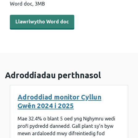
Word doc,
3MB
Llawrlwytho Word doc - Adroddiad Blynyddol Cynllun G
Llawrlwytho Word doc
Adroddiadau perthnasol
Adroddiad monitor Cyllun
Gwên 2024 i 2025
Mae 32.4% o blant 5 oed yng Nghymru wedi
profi pydredd dannedd. Gall plant sy’n byw
mewn ardaloedd mwy difreintiedig fod