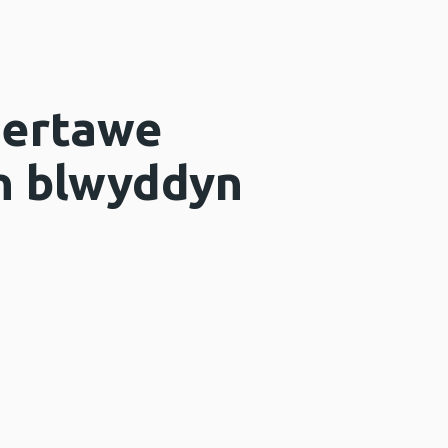
bertawe
on blwyddyn