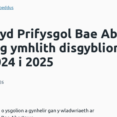
hoeddus
yd Prifysgol Bae A
eg ymhlith disgybli
24 i 2025
26
 o ysgolion a gynhelir gan y wladwriaeth ar