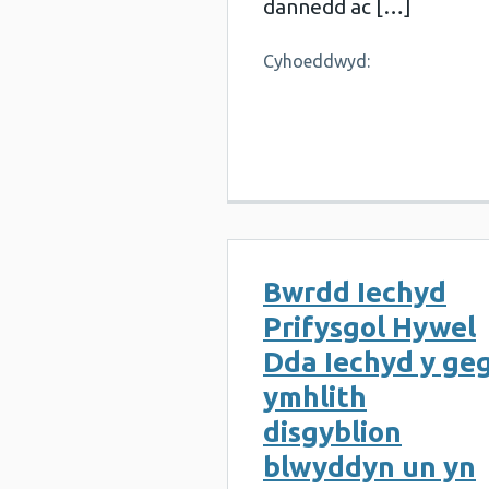
dannedd ac […]
Cyhoeddwyd:
Bwrdd Iechyd
Prifysgol Hywel
Dda Iechyd y ge
ymhlith
disgyblion
blwyddyn un yn