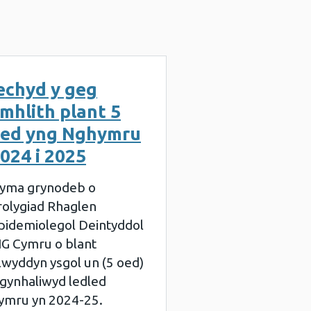
echyd y geg
mhlith plant 5
ed yng Nghymru
024 i 2025
yma grynodeb o
rolygiad Rhaglen
pidemiolegol Deintyddol
IG Cymru o blant
lwyddyn ysgol un (5 oed)
 gynhaliwyd ledled
ymru yn 2024-25.