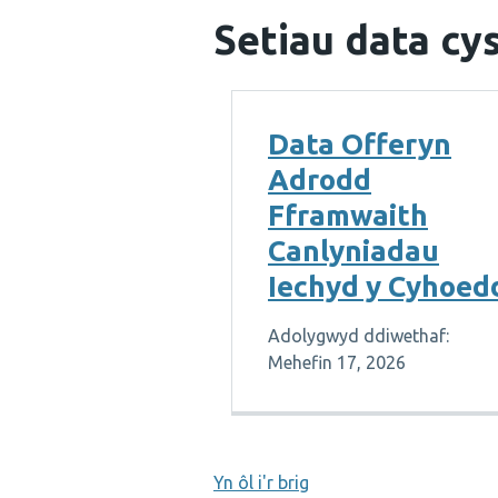
Setiau data cys
Data Offeryn
Adrodd
Fframwaith
Canlyniadau
Iechyd y Cyhoed
Adolygwyd ddiwethaf:
Mehefin 17, 2026
Yn ôl i'r brig