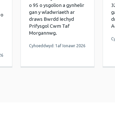
o 95 o ysgolion a gynhelir
3
gan y wladwriaeth ar
g
 o
draws Bwrdd Iechyd
d
Prifysgol Cwm Taf
A
Morgannwg.
C
Cyhoeddwyd: 1af Ionawr 2026
26