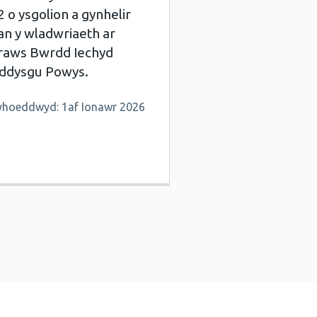
2 o ysgolion a gynhelir
an y wladwriaeth ar
raws Bwrdd Iechyd
ddysgu Powys.
yhoeddwyd: 1af Ionawr 2026