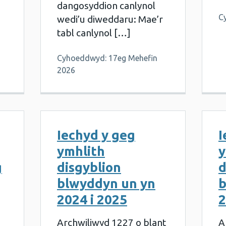
dangosyddion canlynol
C
wedi’u diweddaru: Mae’r
tabl canlynol […]
Cyhoeddwyd: 17eg Mehefin
2026
Iechyd y geg
I
ymhlith
y
g
disgyblion
d
blwyddyn un yn
b
2024 i 2025
2
Archwiliwyd 1227 o blant
A