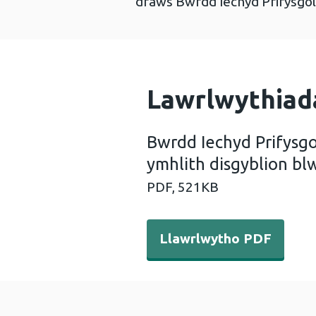
draws Bwrdd Iechyd Prifysgo
Lawrlwythiad
Bwrdd Iechyd Prifysg
ymhlith disgyblion b
PDF,
521KB
Llawrlwytho PDF - Bwrdd Ie
Llawrlwytho PDF