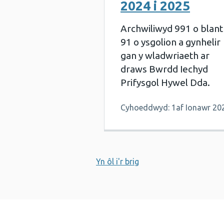
2024 i 2025
Archwiliwyd 991 o blant
91 o ysgolion a gynhelir
gan y wladwriaeth ar
draws Bwrdd Iechyd
Prifysgol Hywel Dda.
Cyhoeddwyd: 1af Ionawr 20
Yn ôl i'r brig