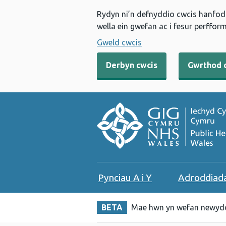
Rydyn ni’n defnyddio cwcis hanfodo
wella ein gwefan ac i fesur perfform
Gweld cwcis
Derbyn cwcis
Gwrthod 
Pynciau A i Y
Adroddiad
BETA
Mae hwn yn wefan newydd