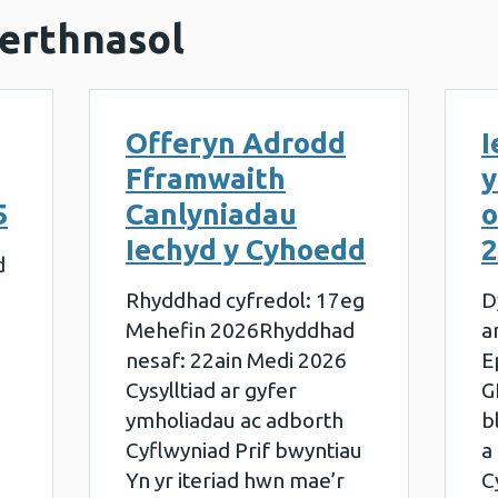
erthnasol
Offeryn Adrodd
I
Fframwaith
y
5
Canlyniadau
o
Iechyd y Cyhoedd
2
d
i
Rhyddhad cyfredol: 17eg
D
Mehefin 2026Rhyddhad
a
nesaf: 22ain Medi 2026
E
Cysylltiad ar gyfer
G
ymholiadau ac adborth
b
Cyflwyniad Prif bwyntiau
a
Yn yr iteriad hwn mae’r
C