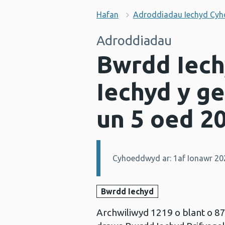
Hafan
Adroddiadau Iechyd Cy
Adroddiadau
Bwrdd Iech
Iechyd y g
un 5 oed 20
Cyhoeddwyd ar: 1af Ionawr 20
Manylion:
Bwrdd Iechyd
Archwiliwyd 1219 o blant o 87