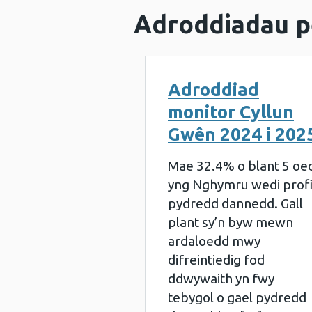
Adroddiadau p
Adroddiad
monitor Cyllun
Gwên 2024 i 202
Mae 32.4% o blant 5 oe
yng Nghymru wedi prof
pydredd dannedd. Gall
plant sy’n byw mewn
ardaloedd mwy
difreintiedig fod
ddwywaith yn fwy
tebygol o gael pydredd