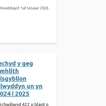
yhoeddwyd: 1af Ionawr 2026
echyd y geg
mhlith
isgyblion
lwyddyn un yn
024 i 2025
rchwiliwyd 422 o blant o