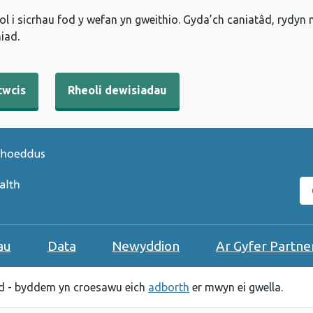
l i sicrhau fod y wefan yn gweithio. Gyda’ch caniatâd, rydyn
iad.
cwcis
Rheoli dewisiadau
C
au
Data
Newyddion
Ar Gyfer Partne
 - byddem yn croesawu eich
adborth
er mwyn ei gwella.