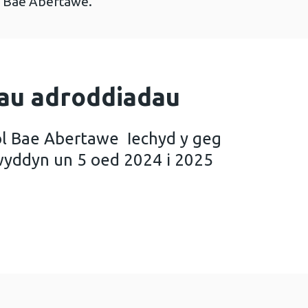
l Bae Abertawe.
au adroddiadau
ol Bae Abertawe Iechyd y geg
lwyddyn un 5 oed 2024 i 2025
chyd Prifysgol Bae Abertawe Iechyd y geg ymhlith 