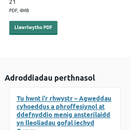
21
PDF,
4MB
Llawrlwytho PDF - Adroddiad blynyddol adran sgrinio 
Llawrlwytho PDF
Adroddiadau perthnasol
Tu hwnt i’r rhwystr – Agweddau
cyhoeddus a phroffesiynol at
ddefnyddio menig ansterilaidd
yn lleoliadau gofal iechyd