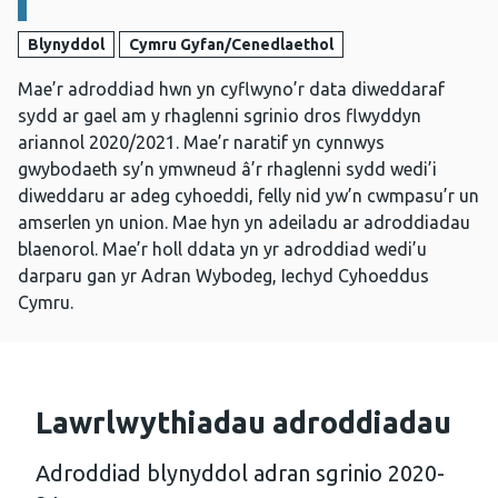
Blynyddol
Cymru Gyfan/Cenedlaethol
Mae’r adroddiad hwn yn cyflwyno’r data diweddaraf
sydd ar gael am y rhaglenni sgrinio dros flwyddyn
ariannol 2020/2021. Mae’r naratif yn cynnwys
gwybodaeth sy’n ymwneud â’r rhaglenni sydd wedi’i
diweddaru ar adeg cyhoeddi, felly nid yw’n cwmpasu’r un
amserlen yn union. Mae hyn yn adeiladu ar adroddiadau
blaenorol. Mae’r holl ddata yn yr adroddiad wedi’u
darparu gan yr Adran Wybodeg, Iechyd Cyhoeddus
Cymru.
Lawrlwythiadau adroddiadau
Adroddiad blynyddol adran sgrinio 2020-