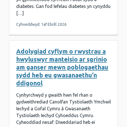
diabetes. Gan fod lefelau diabetes yn cynyddu
[…]
Cyhoeddwyd: 1af Ebrill 2026
Adolygiad cyflym o rwystrau a
hwyluswyr manteisio ar sgrinio
am ganser mewn poblogaethau
sydd heb eu gwasanaethu’n
ddigonol
Cynhyrchwyd y gwaith hwn fel rhan o
gydweithrediad Canolfan Tystiolaeth Ymchwil
Iechyd a Gofal Cymru â Gwasanaeth
Tystiolaeth Iechyd Cyhoeddus Cymru.
Cyheoddiad nesaf: Diweddariad heb ei