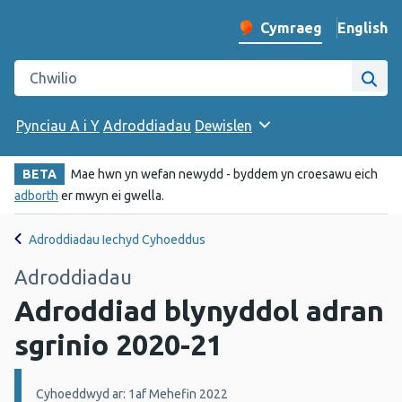
English
– Change 
Cymraeg
Newid iaith y wefan
Chwilio gwefan Iechyd Cyhoeddus Cymru
Chwi
Pynciau A i Y
Adroddiadau
Dewislen
BETA
Mae hwn yn wefan newydd - byddem yn croesawu eich
adborth
er mwyn ei gwella.
Adroddiadau Iechyd Cyhoeddus
Adroddiadau
Adroddiad blynyddol adran
sgrinio 2020-21
Manylion:
Cyhoeddwyd ar: 1af Mehefin 2022