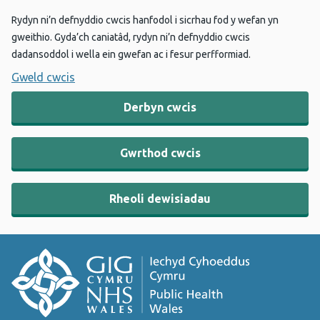
Rydyn ni’n defnyddio cwcis hanfodol i sicrhau fod y wefan yn
gweithio. Gyda’ch caniatâd, rydyn ni’n defnyddio cwcis
dadansoddol i wella ein gwefan ac i fesur perfformiad.
Gweld cwcis
Derbyn cwcis
Gwrthod cwcis
Rheoli dewisiadau