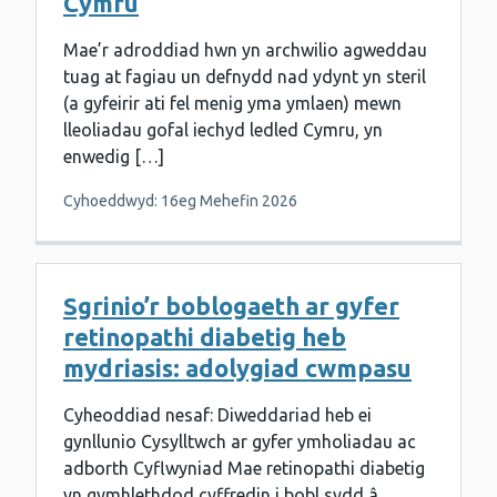
Cymru
Mae’r adroddiad hwn yn archwilio agweddau
tuag at fagiau un defnydd nad ydynt yn steril
(a gyfeirir ati fel menig yma ymlaen) mewn
lleoliadau gofal iechyd ledled Cymru, yn
enwedig […]
Cyhoeddwyd: 16eg Mehefin 2026
Sgrinio’r boblogaeth ar gyfer
retinopathi diabetig heb
mydriasis: adolygiad cwmpasu
Cyheoddiad nesaf: Diweddariad heb ei
gynllunio Cysylltwch ar gyfer ymholiadau ac
adborth Cyflwyniad Mae retinopathi diabetig
yn gymhlethdod cyffredin i bobl sydd â