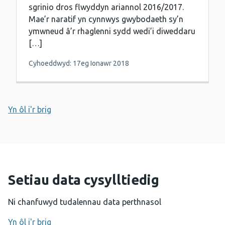
sgrinio dros flwyddyn ariannol 2016/2017.
Mae’r naratif yn cynnwys gwybodaeth sy’n
ymwneud â’r rhaglenni sydd wedi’i diweddaru
[…]
Cyhoeddwyd: 17eg Ionawr 2018
Yn ôl i'r brig
Setiau data cysylltiedig
Ni chanfuwyd tudalennau data perthnasol
Yn ôl i'r brig