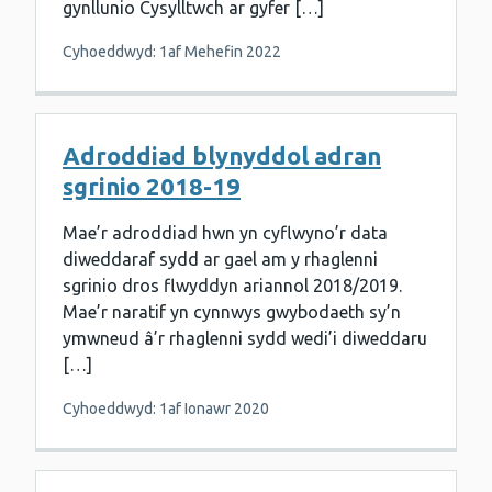
gynllunio Cysylltwch ar gyfer […]
Cyhoeddwyd: 1af Mehefin 2022
Adroddiad blynyddol adran
sgrinio 2018-19
Mae’r adroddiad hwn yn cyflwyno’r data
diweddaraf sydd ar gael am y rhaglenni
sgrinio dros flwyddyn ariannol 2018/2019.
Mae’r naratif yn cynnwys gwybodaeth sy’n
ymwneud â’r rhaglenni sydd wedi’i diweddaru
[…]
Cyhoeddwyd: 1af Ionawr 2020