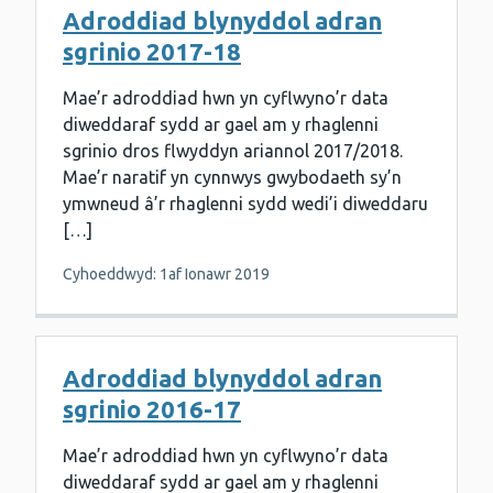
Adroddiad blynyddol adran
sgrinio 2017-18
Mae’r adroddiad hwn yn cyflwyno’r data
diweddaraf sydd ar gael am y rhaglenni
sgrinio dros flwyddyn ariannol 2017/2018.
Mae’r naratif yn cynnwys gwybodaeth sy’n
ymwneud â’r rhaglenni sydd wedi’i diweddaru
[…]
Cyhoeddwyd: 1af Ionawr 2019
Adroddiad blynyddol adran
sgrinio 2016-17
Mae’r adroddiad hwn yn cyflwyno’r data
diweddaraf sydd ar gael am y rhaglenni