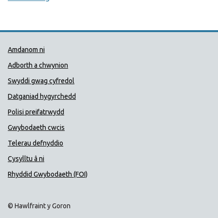
Dolenni Cymorth Iechyd Cyhoedd
Amdanom ni
Adborth a chwynion
Swyddi gwag cyfredol
Datganiad hygyrchedd
Polisi preifatrwydd
Gwybodaeth cwcis
Telerau defnyddio
Cysylltu â ni
Rhyddid Gwybodaeth (FOI)
© Hawlfraint y Goron