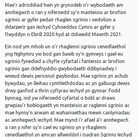
Mae’r adroddiad hwn yn grynodeb o’r wybodaeth am
annhegwch o ran y niferoedd sy’n manteisio ar brofion
sgrinio ar gyfer pedair rhaglen sgrinio i oedolion a
ddarperir gan Iechyd Cyhoeddus Cymru ar gyfer y
flwyddyn o Ebrill 2020 hyd at ddiwedd Mawrth 2021.
Ein nod ym mhob un o’r rhaglenni sgrinio cenedlaethol
yng Nghymru yw bod gan bawb sy’n gymwys i gael eu
sgrinio fynediad a chyfle cyfartal i fanteisio ar brofion
sgrinio gan ddefnyddio gwybodaeth ddibynadwy i
wneud dewis personol gwybodus. Mae sgrinio yn achub
bywydau, yn lleihau cymhlethdodau ac yn galluogi dewis
drwy ganfod a thrin cyflyrau iechyd yn gynnar. Fodd
bynnag, nid yw niferoedd cyfartal o bobl ar draws
grwpiau’r boblogaeth yn manteisio ar raglenni sgrinio ac
mae hynny’n arwain at wahaniaethau mewn canlyniadau
ac annhegwch iechyd. Mae mynd i’r afael â’r annhegwch
o ran y nifer sy’n cael eu sgrinio yn y rhaglenni
cenedlaethol yn amcan allweddol i Isadran Sgrinio Iechyd