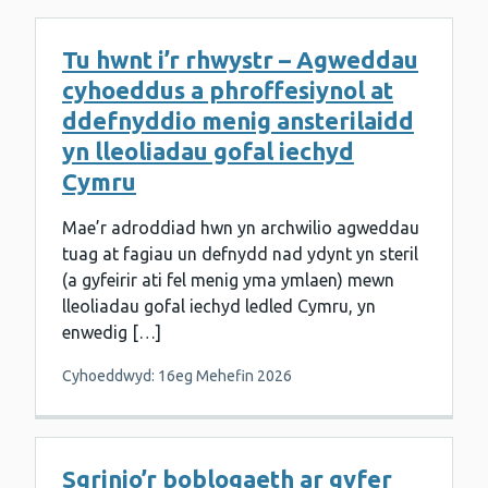
Tu hwnt i’r rhwystr – Agweddau
cyhoeddus a phroffesiynol at
ddefnyddio menig ansterilaidd
yn lleoliadau gofal iechyd
Cymru
Mae’r adroddiad hwn yn archwilio agweddau
tuag at fagiau un defnydd nad ydynt yn steril
(a gyfeirir ati fel menig yma ymlaen) mewn
lleoliadau gofal iechyd ledled Cymru, yn
enwedig […]
Cyhoeddwyd: 16eg Mehefin 2026
Sgrinio’r boblogaeth ar gyfer