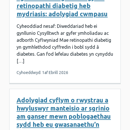
retinopathi diabetig heb
mydriasis: adolygiad cwmpasu
Cyheoddiad nesaf: Diweddariad heb ei
gynllunio Cysylltwch ar gyfer ymholiadau ac
adborth Cyflwyniad Mae retinopathi diabetig
yn gymhlethdod cyffredin i bobl sydd â
diabetes. Gan fod lefelau diabetes yn cynyddu
[…]
Cyhoeddwyd: 1af Ebrill 2026
Adolygiad cyflym o rwystrau a
hwyluswyr manteisio ar sgrinio
am ganser mewn poblogaethau
sydd heb eu gwasanaethu’n