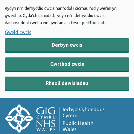
Rydyn ni’n defnyddio cwcis hanfodol i sicrhau fod y wefan yn
gweithio. Gyda’ch caniatâd, rydyn ni’n defnyddio cwcis
dadansoddol i wella ein gwefan ac i fesur perfformiad.
Gweld cwcis
Derbyn cwcis
Gwrthod cwcis
Rheoli dewisiadau