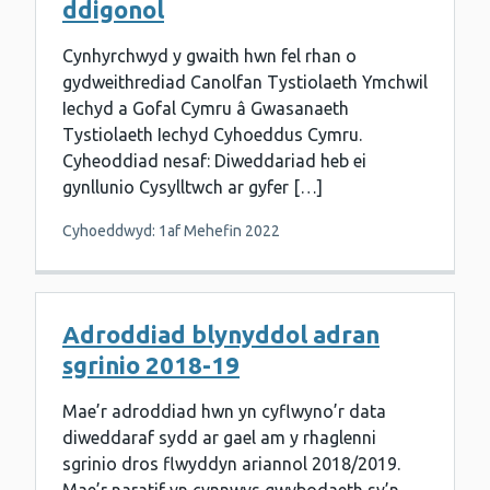
ddigonol
Cynhyrchwyd y gwaith hwn fel rhan o
gydweithrediad Canolfan Tystiolaeth Ymchwil
Iechyd a Gofal Cymru â Gwasanaeth
Tystiolaeth Iechyd Cyhoeddus Cymru.
Cyheoddiad nesaf: Diweddariad heb ei
gynllunio Cysylltwch ar gyfer […]
Cyhoeddwyd: 1af Mehefin 2022
Adroddiad blynyddol adran
sgrinio 2018-19
Mae’r adroddiad hwn yn cyflwyno’r data
diweddaraf sydd ar gael am y rhaglenni
sgrinio dros flwyddyn ariannol 2018/2019.