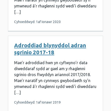
Mae’r naratif yn cynnwys gwybodaeth sy’n
ymwneud â’r rhaglenni sydd wedi’i diweddaru
[…]
Cyhoeddwyd: 1af Ionawr 2020
Adroddiad blynyddol adran
sgrinio 2017-18
Mae’r adroddiad hwn yn cyflwyno’r data
diweddaraf sydd ar gael am y rhaglenni
sgrinio dros flwyddyn ariannol 2017/2018.
Mae’r naratif yn cynnwys gwybodaeth sy’n
ymwneud â’r rhaglenni sydd wedi’i diweddaru
[…]
Cyhoeddwyd: 1af Ionawr 2019