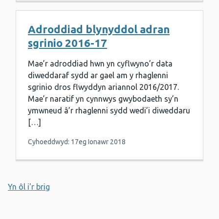
Adroddiad blynyddol adran
sgrinio 2016-17
Mae’r adroddiad hwn yn cyflwyno’r data
diweddaraf sydd ar gael am y rhaglenni
sgrinio dros flwyddyn ariannol 2016/2017.
Mae’r naratif yn cynnwys gwybodaeth sy’n
ymwneud â’r rhaglenni sydd wedi’i diweddaru
[…]
Cyhoeddwyd: 17eg Ionawr 2018
Yn ôl i'r brig