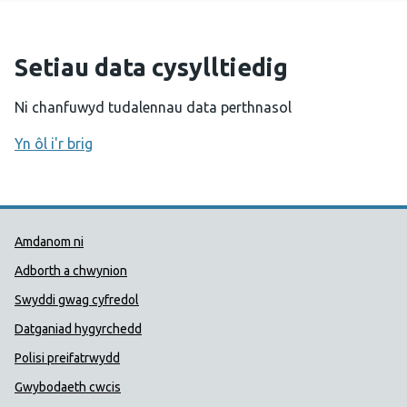
Setiau data cysylltiedig
Ni chanfuwyd tudalennau data perthnasol
Yn ôl i'r brig
Dolenni Cymorth Iechyd Cyhoedd
Amdanom ni
Adborth a chwynion
Swyddi gwag cyfredol
Datganiad hygyrchedd
Polisi preifatrwydd
Gwybodaeth cwcis