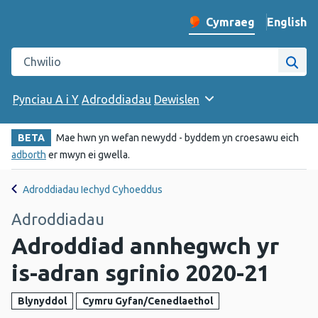
English
– Change 
Cymraeg
Newid iaith y wefan
Chwilio gwefan Iechyd Cyhoeddus Cymru
Chwi
Pynciau A i Y
Adroddiadau
Dewislen
BETA
Mae hwn yn wefan newydd - byddem yn croesawu eich
adborth
er mwyn ei gwella.
Adroddiadau Iechyd Cyhoeddus
Adroddiadau
Adroddiad annhegwch yr
is-adran sgrinio 2020-21
Blynyddol
Cymru Gyfan/Cenedlaethol