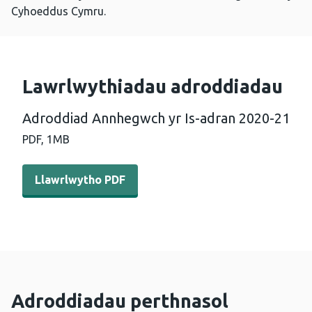
Cyhoeddus Cymru.
Lawrlwythiadau adroddiadau
Adroddiad Annhegwch yr Is-adran 2020-21
PDF,
1MB
Llawrlwytho PDF - Adroddiad Annhegwch yr Is-adran 2
Llawrlwytho PDF
Adroddiadau perthnasol