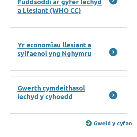
Fuddsoddi ar gyfer Iechyd
a Llesiant (WHO CC)
Yr economïau llesiant a
sylfaenol yng Nghymru
Gwerth cymdeithasol
iechyd y cyhoedd
Gweld y cyfan
G