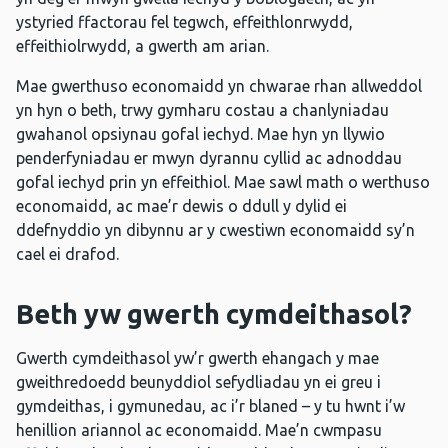
ystyried ffactorau fel tegwch, effeithlonrwydd,
effeithiolrwydd, a gwerth am arian.
Mae gwerthuso economaidd yn chwarae rhan allweddol
yn hyn o beth, trwy gymharu costau a chanlyniadau
gwahanol opsiynau gofal iechyd. Mae hyn yn llywio
penderfyniadau er mwyn dyrannu cyllid ac adnoddau
gofal iechyd prin yn effeithiol. Mae sawl math o werthuso
economaidd, ac mae’r dewis o ddull y dylid ei
ddefnyddio yn dibynnu ar y cwestiwn economaidd sy’n
cael ei drafod.
Beth yw gwerth cymdeithasol?
Gwerth cymdeithasol yw’r gwerth ehangach y mae
gweithredoedd beunyddiol sefydliadau yn ei greu i
gymdeithas, i gymunedau, ac i’r blaned – y tu hwnt i’w
henillion ariannol ac economaidd. Mae’n cwmpasu