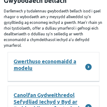
Gwybodaeth bellach
Darllenwch y tudalennau gwybodaeth bellach isod i gael
rhagor o wybodaeth am y meysydd allweddol sy’n
gysylltiedig ag economeg iechyd a gwerth. Mae’r rhain yn
rhoi tystiolaeth, offer a dulliau ymarferol i gefnogi eich
dealltwriaeth o ddulliau sy’n seiliedig ar werth
economaidd a chymdeithasol iechyd a’u defnydd
ymarferol.
Gwerthuso economaidd a
modelu
Canolfan Gydweithredol
Sefydliad Iechyd y Byd ar