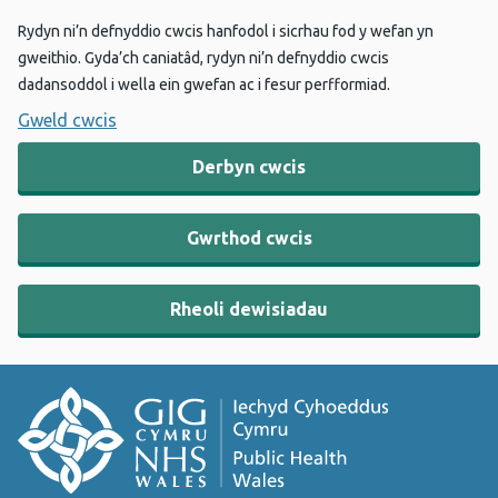
Rydyn ni’n defnyddio cwcis hanfodol i sicrhau fod y wefan yn
gweithio. Gyda’ch caniatâd, rydyn ni’n defnyddio cwcis
dadansoddol i wella ein gwefan ac i fesur perfformiad.
Gweld cwcis
Derbyn cwcis
Gwrthod cwcis
Rheoli dewisiadau