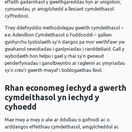
effaith gadarnhaol y gweithgareddau hyn ar unigolion,
cymunedau, yr amgylchedd a llesiant cymdeithasol
cyffredinol.
Trwy ddefnyddio methodolegau gwerth cymdeithasol –
e.e. Adenillion Cymdeithasol o Fuddsoddi – gallwn
gynhyrchu tystiolaeth sy’n dangos pa mor werthfawr yw
gwahanol newidiadau i ganlyniadau i randdeiliaid. Gall y
wybodaeth hon helpu i gael y rhai sy’n gwneud
penderfyniadau i ganolbwyntio ar raglenni ac ymyriadau
sy’n creu’r gwerth mwyaf i boblogaethau lleol.
Rhan economeg iechyd a gwerth
cymdeithasol yn iechyd y
cyhoedd
Mae mwy a mwy o alw ar ddulliau o gofnodi ac o
arddangos effeithiau cymdeithasol, amgylcheddol ac