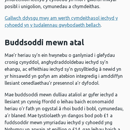
posibl i unigolion, cymunedau a chymdeithas.
Gallwch ddysgu mwy am werth cymdeithasol iechyd y
cyhoedd yn y tudalennau gwybodaeth bellach
.
Buddsoddi mewn atal
Mae’r heriau sy’n ein hwynebu o ganlyniad i glefydau
cronig cynyddol, anghydraddoldebau iechyd sy’n
ehangu, ac effeithiau iechyd sy’n gysylltiedig â newid yn
yr hinsawdd yn gofyn am atebion integredig i amddiffyn
llesiant cenedlaethau’r presennol a’r dyfodol.
Mae buddsoddi mewn dulliau ataliol ar gyfer iechyd a
llesiant yn cynnig ffordd o leihau baich economaidd
heriau o’r fath yn ogystal â rhoi budd i bobl, cymunedau,
a’r blaned. Mae tystiolaeth yn dangos bod pob £1 a
fuddsoddir mewn ymyriadau iechyd y cyhoedd yng
Nghymru yn arwain at enillion o £14, gan leihau baich a