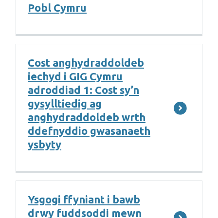
Pobl Cymru
Cost anghydraddoldeb
iechyd i GIG Cymru
adroddiad 1: Cost sy’n
gysylltiedig ag
anghydraddoldeb wrth
ddefnyddio gwasanaeth
ysbyty
Ysgogi ffyniant i bawb
drwy fuddsoddi mewn