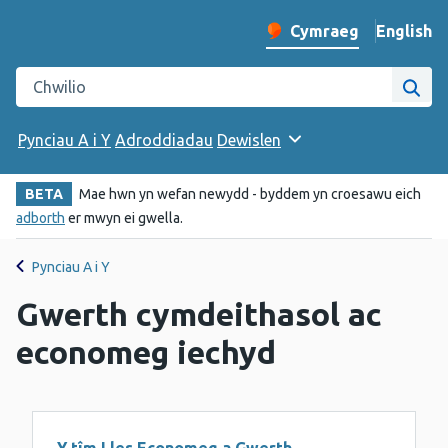
English
– Change 
Cymraeg
Newid iaith y wefan
Chwilio gwefan Iechyd Cyhoeddus Cymru
Chwi
Pynciau A i Y
Adroddiadau
Dewislen
BETA
Mae hwn yn wefan newydd - byddem yn croesawu eich
adborth
er mwyn ei gwella.
Pynciau A i Y
Gwerth cymdeithasol ac
economeg iechyd