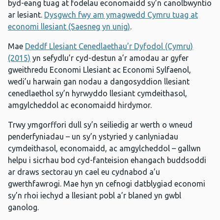
byd-eang tuag at fodelau economaidd sy’n canolbwyntio
ar lesiant.
Dysgwch fwy am ymagwedd Cymru tuag at
economi llesiant (Saesneg yn unig)
.
Mae
Deddf Llesiant Cenedlaethau’r Dyfodol (Cymru)
(2015)
yn sefydlu’r cyd-destun a’r amodau ar gyfer
gweithredu Economi Llesiant ac Economi Sylfaenol,
wedi’u harwain gan nodau a dangosyddion llesiant
cenedlaethol sy’n hyrwyddo llesiant cymdeithasol,
amgylcheddol ac economaidd hirdymor.
Trwy ymgorffori dull sy’n seiliedig ar werth o wneud
penderfyniadau – un sy’n ystyried y canlyniadau
cymdeithasol, economaidd, ac amgylcheddol – gallwn
helpu i sicrhau bod cyd-fanteision ehangach buddsoddi
ar draws sectorau yn cael eu cydnabod a’u
gwerthfawrogi. Mae hyn yn cefnogi datblygiad economi
sy’n rhoi iechyd a llesiant pobl a’r blaned yn gwbl
ganolog.