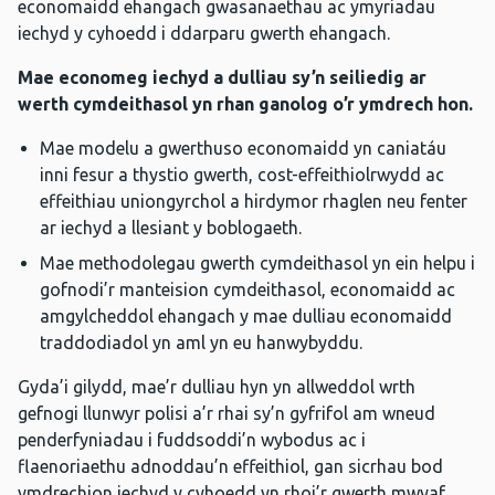
economaidd ehangach gwasanaethau ac ymyriadau
iechyd y cyhoedd i ddarparu gwerth ehangach.
Mae economeg iechyd a dulliau sy’n seiliedig ar
werth cymdeithasol yn rhan ganolog o’r ymdrech hon.
Mae modelu a gwerthuso economaidd yn caniatáu
inni fesur a thystio gwerth, cost-effeithiolrwydd ac
effeithiau uniongyrchol a hirdymor rhaglen neu fenter
ar iechyd a llesiant y boblogaeth.
Mae methodolegau gwerth cymdeithasol yn ein helpu i
gofnodi’r manteision cymdeithasol, economaidd ac
amgylcheddol ehangach y mae dulliau economaidd
traddodiadol yn aml yn eu hanwybyddu.
Gyda’i gilydd, mae’r dulliau hyn yn allweddol wrth
gefnogi llunwyr polisi a’r rhai sy’n gyfrifol am wneud
penderfyniadau i fuddsoddi’n wybodus ac i
flaenoriaethu adnoddau’n effeithiol, gan sicrhau bod
ymdrechion iechyd y cyhoedd yn rhoi’r gwerth mwyaf