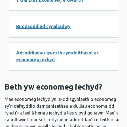
Y tîm Lles Economeg a Gwerth
Buddsoddiad cynaliadwy
Adroddiadau gwerth cymdeithasol ac
economeg iechyd
Beth yw economeg iechyd?
Mae economeg iechyd yn is-ddisgyblaeth o economeg
sy’n defnyddio damcaniaethau a dulliau economaidd i
fynd i’r afael â heriau iechyd a lles y byd go iawn. Mae’n
canolbwyntio ar sut i ddyrannu adnoddau’n effeithiol ac
yn deg er mwyn gwella iechyd y boblogaeth, ac yn