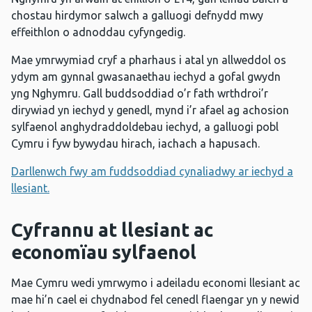
chostau hirdymor salwch a galluogi defnydd mwy
effeithlon o adnoddau cyfyngedig.
Mae ymrwymiad cryf a pharhaus i atal yn allweddol os
ydym am gynnal gwasanaethau iechyd a gofal gwydn
yng Nghymru. Gall buddsoddiad o’r fath wrthdroi’r
dirywiad yn iechyd y genedl, mynd i’r afael ag achosion
sylfaenol anghydraddoldebau iechyd, a galluogi pobl
Cymru i fyw bywydau hirach, iachach a hapusach.
Darllenwch fwy am fuddsoddiad cynaliadwy ar iechyd a
llesiant.
Cyfrannu at llesiant ac
economïau sylfaenol
Mae Cymru wedi ymrwymo i adeiladu economi llesiant ac
mae hi’n cael ei chydnabod fel cenedl flaengar yn y newid