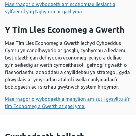
Mae rhagor o wybodaeth am economïau llesiant a
sylfaenol yng Nghymru ar gael yma.
Y Tîm Lles Economeg a Gwerth
Mae Tîm Lles Economeg a Gwerth Iechyd Cyhoeddus
Cymru yn canolbwyntio ar gasglu, cynhyrchu a lledaenu
tystiolaeth gan defnyddio economeg iechyd a dulliau
sy’n seiliedig ar werth cymdeithasol i gefnogi’r gwaith o
flaenoriaethu adnoddau a chyllidebau yn strategol, gyda
phwyslais ar ymyriadau ataliol i wella canlyniadau’r
boblogaeth ac i sicrhau gwytnwch system hirdymor.
Mae rhagor o wybodaeth a manylion am sut i gysylltu â’r
tîm Economeg a Gwerth ar gael yma.