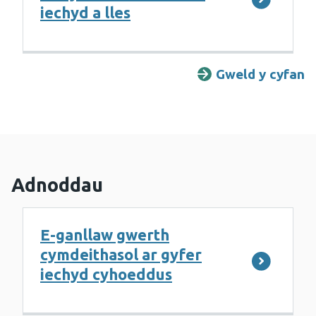
iechyd a lles
Gweld y cyfan
A
Adnoddau
E-ganllaw gwerth
cymdeithasol ar gyfer
iechyd cyhoeddus