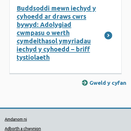
Buddsoddi mewn iechyd y
cyhoedd ar draws cwrs
bywyd: Adolygiad
cwmpasu o werth
cymdeithasol ymyriadau
iechyd y cyhoedd – briff
tystiolaeth
Gweld y cyfan
Dolenni Cymorth Iechyd Cyhoedd
Amdanom ni
Adborth a chwynion