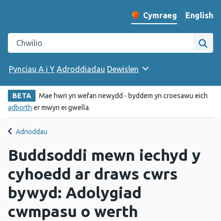
English
– Change 
Cymraeg
Newid iaith y wefan
Chwilio gwefan Iechyd Cyhoeddus Cymru
Chwi
Pynciau A i Y
Adroddiadau
Dewislen
BETA
Mae hwn yn wefan newydd - byddem yn croesawu eich
adborth
er mwyn ei gwella.
Adnoddau
Buddsoddi mewn iechyd y
cyhoedd ar draws cwrs
bywyd: Adolygiad
cwmpasu o werth