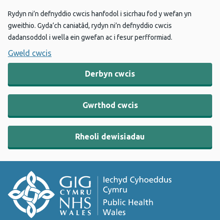
Rydyn ni’n defnyddio cwcis hanfodol i sicrhau fod y wefan yn
gweithio. Gyda’ch caniatâd, rydyn ni’n defnyddio cwcis
dadansoddol i wella ein gwefan ac i fesur perfformiad.
Gweld cwcis
Derbyn cwcis
Gwrthod cwcis
Rheoli dewisiadau