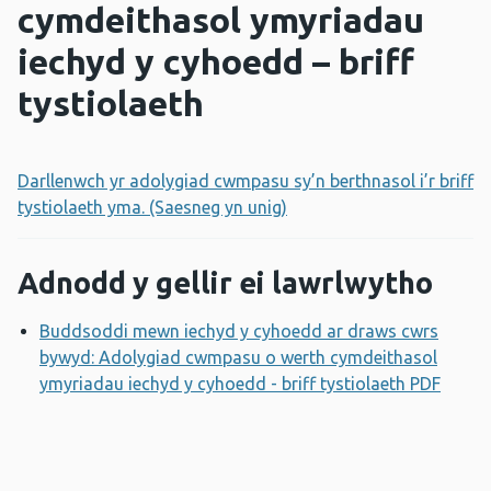
cymdeithasol ymyriadau
iechyd y cyhoedd – briff
tystiolaeth
Darllenwch yr adolygiad cwmpasu sy’n berthnasol i’r briff
tystiolaeth yma. (Saesneg yn unig)
Adnodd y gellir ei lawrlwytho
Buddsoddi mewn iechyd y cyhoedd ar draws cwrs
bywyd: Adolygiad cwmpasu o werth cymdeithasol
ymyriadau iechyd y cyhoedd - briff tystiolaeth PDF
Agor 