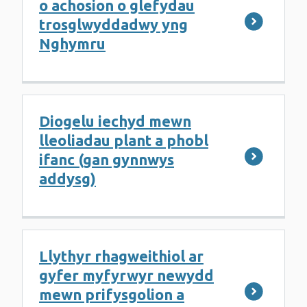
o achosion o glefydau
trosglwyddadwy yng
Nghymru
Diogelu iechyd mewn
lleoliadau plant a phobl
ifanc (gan gynnwys
addysg)
Llythyr rhagweithiol ar
gyfer myfyrwyr newydd
mewn prifysgolion a