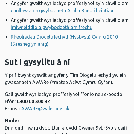
Ar gyfer gweithwyr iechyd proffesiynol sy’n chwilio am
ganllawiau a gwybodaeth Atal a Rheoli heintiau
Ar gyfer gweithwyr iechyd proffesiynol sy’n chwilio am
imiwneiddio a gwybodaeth am frechu
Rheoliadau Diogelu Iechyd (Hysbysu) Cymru 2010
(Saesneg yn unig)
Sut i gysylltu â ni
Y prif bwynt cyswllt ar gyfer y Tîm Diogelu Iechyd yw ein
gwasanaeth AWARe (Ymateb Acíwt Cymru Gyfan).
Gall gweithwyr iechyd proffesiynol ffonio neu e-bostio:
Ffôn:
0300 00 300 32
E-bost:
AWARE@wales.nhs.uk
Noder
Dim ond rhwng dydd Llun a dydd Gwener 9yb-5yp y caiff