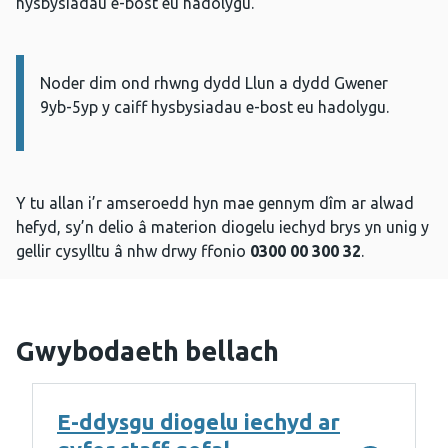
hysbysiadau e-bost eu hadolygu.
Noder dim ond rhwng dydd Llun a dydd Gwener
Gwybodaeth:
9yb-5yp y caiff hysbysiadau e-bost eu hadolygu.
Y tu allan i’r amseroedd hyn mae gennym dîm ar alwad
hefyd, sy’n delio â materion diogelu iechyd brys yn unig y
gellir cysylltu â nhw drwy ffonio
0300 00 300 32
.
Gwybodaeth bellach
E-ddysgu diogelu iechyd ar