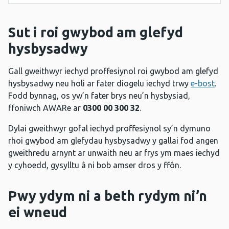
Sut i roi gwybod am glefyd
hysbysadwy
Gall gweithwyr iechyd proffesiynol roi gwybod am glefyd
hysbysadwy neu holi ar fater diogelu iechyd trwy
e-bost
.
Fodd bynnag, os yw’n fater brys neu’n hysbysiad,
ffoniwch AWARe ar
0300 00 300 32
.
Dylai gweithwyr gofal iechyd proffesiynol sy’n dymuno
rhoi gwybod am glefydau hysbysadwy y gallai fod angen
gweithredu arnynt ar unwaith neu ar frys ym maes iechyd
y cyhoedd, gysylltu â ni bob amser dros y ffôn.
Pwy ydym ni a beth rydym ni’n
ei wneud