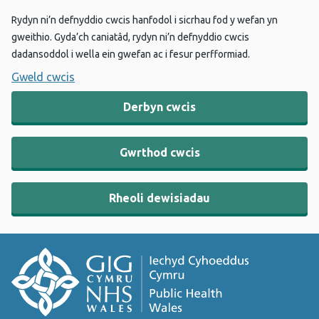
Rydyn ni’n defnyddio cwcis hanfodol i sicrhau fod y wefan yn
gweithio. Gyda’ch caniatâd, rydyn ni’n defnyddio cwcis
dadansoddol i wella ein gwefan ac i fesur perfformiad.
Gweld cwcis
Derbyn cwcis
Gwrthod cwcis
Rheoli dewisiadau