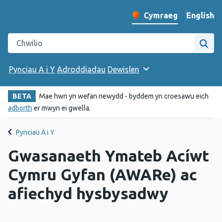
English
– Change 
Cymraeg
Newid iaith y wefan
Chwilio gwefan Iechyd Cyhoeddus Cymru
Chwi
Pynciau A i Y
Adroddiadau
Dewislen
BETA
Mae hwn yn wefan newydd - byddem yn croesawu eich
adborth
er mwyn ei gwella.
Pynciau A i Y
Gwasanaeth Ymateb Acíwt
Cymru Gyfan (AWARe) ac
afiechyd hysbysadwy