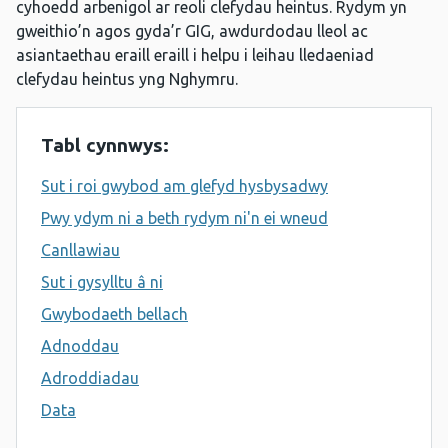
cyhoedd arbenigol ar reoli clefydau heintus. Rydym yn
gweithio’n agos gyda’r GIG, awdurdodau lleol ac
asiantaethau eraill eraill i helpu i leihau lledaeniad
clefydau heintus yng Nghymru.
Tabl cynnwys:
Sut i roi gwybod am glefyd hysbysadwy
Pwy ydym ni a beth rydym ni'n ei wneud
Canllawiau
Sut i gysylltu â ni
Gwybodaeth bellach
Adnoddau
Adroddiadau
Data