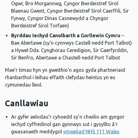
Ogwr, Bro Morgannwg, Cyngor Bwrdeistref Sirol
Blaenau Gwent, Cyngor Bwrdeistref Sirol Caerffili, Sir
Fynwy, Cyngor Dinas Casnewydd a Chyngor
Bwrdeistref Sirol Torfaen)
Byrddau Iechyd Canolbarth a Gorllewin Cymru
–
Bae Abertawe (sy’n cynnwys Castell-nedd Port Talbot)
a Hywel Dda. Cynghorau Ceredigion, Sir Gaerfyrddin,
Sir Benfro, Abertawe a Chastell-nedd Port Talbot
Mae’r timau hyn yn gweithio’n agos gyda phartneriaid
rhanbarthol i leihau effaith clefydau heintus yn eu
cymunedau lleol.
Canllawiau
Ar gyfer aelodau’r cyhoedd sy’n chwilio am gyngor
iechyd cyffredinol gan gynnwys sut i gysylltu â’r
gwasanaeth meddygol
ymweliad NHS 111 Wales