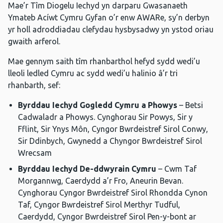
Mae’r Tîm Diogelu Iechyd yn darparu Gwasanaeth
Ymateb Acíwt Cymru Gyfan o’r enw AWARe, sy’n derbyn
yr holl adroddiadau clefydau hysbysadwy yn ystod oriau
gwaith arferol.
Mae gennym saith tîm rhanbarthol hefyd sydd wedi’u
lleoli ledled Cymru ac sydd wedi’u halinio â’r tri
rhanbarth, sef:
Byrddau Iechyd Gogledd Cymru a Phowys
– Betsi
Cadwaladr a Phowys. Cynghorau Sir Powys, Sir y
Fflint, Sir Ynys Môn, Cyngor Bwrdeistref Sirol Conwy,
Sir Ddinbych, Gwynedd a Chyngor Bwrdeistref Sirol
Wrecsam
Byrddau Iechyd De-ddwyrain Cymru
– Cwm Taf
Morgannwg, Caerdydd a’r Fro, Aneurin Bevan.
Cynghorau Cyngor Bwrdeistref Sirol Rhondda Cynon
Taf, Cyngor Bwrdeistref Sirol Merthyr Tudful,
Caerdydd, Cyngor Bwrdeistref Sirol Pen-y-bont ar