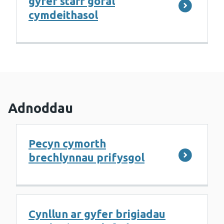
gyfer staff gofal
cymdeithasol
Adnoddau
Pecyn cymorth
brechlynnau prifysgol
Cynllun ar gyfer brigiadau