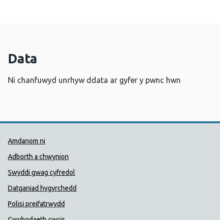
Data
Ni chanfuwyd unrhyw ddata ar gyfer y pwnc hwn
Dolenni Cymorth Iechyd Cyhoedd
Amdanom ni
Adborth a chwynion
Swyddi gwag cyfredol
Datganiad hygyrchedd
Polisi preifatrwydd
Gwybodaeth cwcis