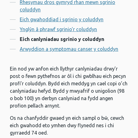
Cynnwys
Rhesymau dros gymryd rhan mewn sgrinio
coluddyn
Eich gwahoddiad i sgrinio y coluddyn
Ynglŷn â phrawf sgrinio'r coluddyn
Eich canlyniadau sgrinio y coluddyn
Arwyddion a symptomau canser y coluddyn
Ein nod yw anfon eich llythyr canlyniadau drwy’r
post o fewn pythefnos ar ôl i chi gwblhau eich pecyn
profi’r coluddyn. Bydd eich meddyg yn cael copi o’ch
canlyniadau hefyd. Bydd y mwyafrif o unigolion (98
o bob 100) yn derbyn canlyniad na fydd angen
profion pellach arnynt.
Os na chanfyddir gwaed yn eich sampl o bŵ, cewch
eich gwahodd eto ymhen dwy flynedd nes i chi
gyrraedd 74 oed.