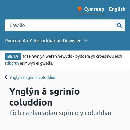
English
– Change 
Cymraeg
Newid iaith y wefan
Chwilio gwefan Iechyd Cyhoeddus Cymru
Chwi
Pynciau A i Y
Adroddiadau
Dewislen
BETA
Mae hwn yn wefan newydd - byddem yn croesawu eich
adborth
er mwyn ei gwella.
Ynglŷn â sgrinio coluddion
Ynglŷn â sgrinio
coluddion
Eich canlyniadau sgrinio y coluddyn
-