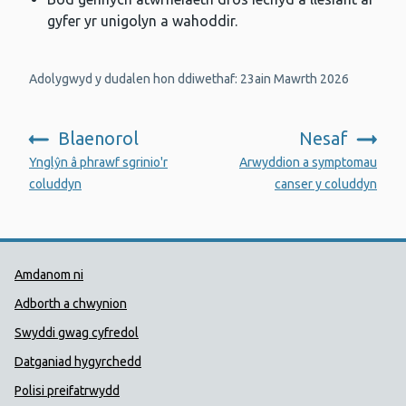
gyfer yr unigolyn a wahoddir.
Adolygwyd y dudalen hon ddiwethaf: 23ain Mawrth 2026
Blaenorol
Nesaf
:
:
Ynglŷn â phrawf sgrinio'r
Arwyddion a symptomau
coluddyn
canser y coluddyn
Dolenni Cymorth Iechyd Cyhoedd
Amdanom ni
Adborth a chwynion
Swyddi gwag cyfredol
Datganiad hygyrchedd
Polisi preifatrwydd