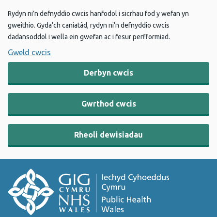
Rydyn ni’n defnyddio cwcis hanfodol i sicrhau fod y wefan yn
gweithio. Gyda’ch caniatâd, rydyn ni’n defnyddio cwcis
dadansoddol i wella ein gwefan ac i fesur perfformiad.
Gweld cwcis
Derbyn cwcis
Gwrthod cwcis
Rheoli dewisiadau