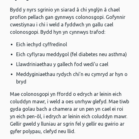
Bydd y nyrs sgrinio yn siarad â chi ynglŷn â chael
profion pellach gan gynnwys colonosgopi. Gofynnir
cwestiynau i chi i weld a fyddwch yn gallu cael
colonosgopi. Bydd hyn yn cynnwys trafod:
Eich iechyd cyffredinol
Eich cyflyrau meddygol (fel diabetes neu asthma)
Llawdriniaethau y gallech fod wedi’u cael
Meddyginiaethau rydych chi’n eu cymryd ar hyn o
bryd
Mae colonosgopi yn ffordd o edrych ar leinin eich
coluddyn mawr, i weld a oes unrhyw glefyd. Mae tiwb
gyda golau bach a chamera ar un pen yn cael ei roi
yn eich pen-ôl, i edrych ar leinin eich coluddyn mawr.
Gellir gweld y lluniau ar sgrin fel y gellir eu gwirio ar
gyfer polypau, clefyd neu llid.