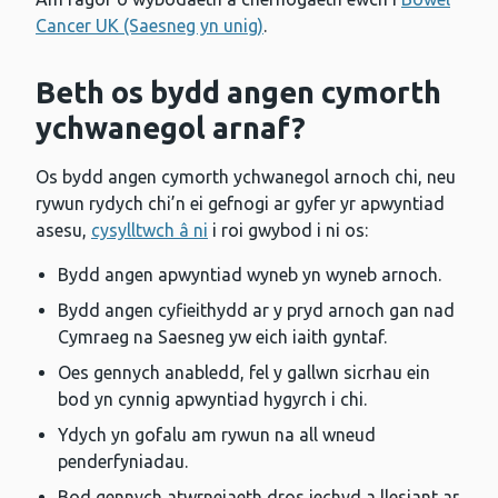
Cancer UK (Saesneg yn unig)
.
Beth os bydd angen cymorth
ychwanegol arnaf?
Os bydd angen cymorth ychwanegol arnoch chi, neu
rywun rydych chi’n ei gefnogi ar gyfer yr apwyntiad
asesu,
cysylltwch â ni
i roi gwybod i ni os:
Bydd angen apwyntiad wyneb yn wyneb arnoch.
Bydd angen cyfieithydd ar y pryd arnoch gan nad
Cymraeg na Saesneg yw eich iaith gyntaf.
Oes gennych anabledd, fel y gallwn sicrhau ein
bod yn cynnig apwyntiad hygyrch i chi.
Ydych yn gofalu am rywun na all wneud
penderfyniadau.
Bod gennych atwrneiaeth dros iechyd a llesiant ar