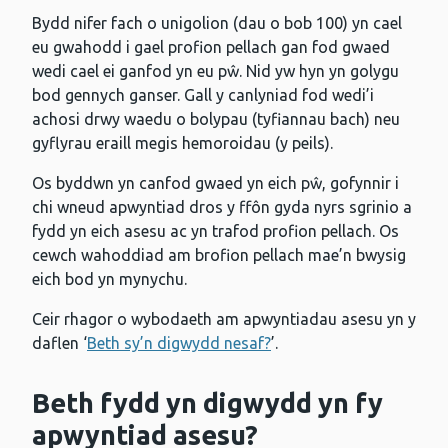
Bydd nifer fach o unigolion (dau o bob 100) yn cael
eu gwahodd i gael profion pellach gan fod gwaed
wedi cael ei ganfod yn eu pŵ. Nid yw hyn yn golygu
bod gennych ganser. Gall y canlyniad fod wedi’i
achosi drwy waedu o bolypau (tyfiannau bach) neu
gyflyrau eraill megis hemoroidau (y peils).
Os byddwn yn canfod gwaed yn eich pŵ, gofynnir i
chi wneud apwyntiad dros y ffôn gyda nyrs sgrinio a
fydd yn eich asesu ac yn trafod profion pellach. Os
cewch wahoddiad am brofion pellach mae’n bwysig
eich bod yn mynychu.
Ceir rhagor o wybodaeth am apwyntiadau asesu yn y
daflen ‘
Beth sy’n digwydd nesaf?
’.
Beth fydd yn digwydd yn fy
apwyntiad asesu?