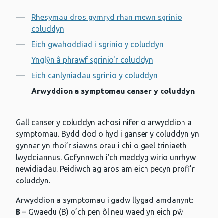
Cynnwys
Rhesymau dros gymryd rhan mewn sgrinio
coluddyn
Eich gwahoddiad i sgrinio y coluddyn
Ynglŷn â phrawf sgrinio'r coluddyn
Eich canlyniadau sgrinio y coluddyn
Arwyddion a symptomau canser y coluddyn
Gall canser y coluddyn achosi nifer o arwyddion a
symptomau. Bydd dod o hyd i ganser y coluddyn yn
gynnar yn rhoi’r siawns orau i chi o gael triniaeth
lwyddiannus. Gofynnwch i’ch meddyg wirio unrhyw
newidiadau. Peidiwch ag aros am eich pecyn profi’r
coluddyn.
Arwyddion a symptomau i gadw llygad amdanynt:
B
– Gwaedu (B) o’ch pen ôl neu waed yn eich pŵ