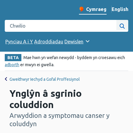
English
– Change 
Cymraeg
Newid iaith y wefan
Chwilio gwefan Iechyd Cyhoeddus Cymru
Chwi
Pynciau A i Y
Adroddiadau
Dewislen
BETA
Mae hwn yn wefan newydd - byddem yn croesawu eich
adborth
er mwyn ei gwella.
Gweithwyr Iechyd a Gofal Proffesiynol
Ynglŷn â sgrinio
coluddion
Arwyddion a symptomau canser y
-
coluddyn