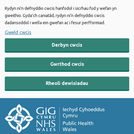
Rydyn ni’n defnyddio cwcis hanfodol i sicrhau fod y wefan yn
gweithio. Gyda’ch caniatâd, rydyn ni’n defnyddio cwcis
dadansoddol i wella ein gwefan ac i fesur perfformiad.
Gweld cwcis
Derbyn cwcis
Gwrthod cwcis
Rheoli dewisiadau