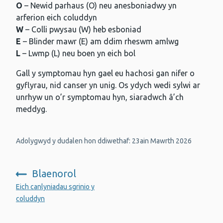
O
– Newid parhaus (O) neu anesboniadwy yn
arferion eich coluddyn
W
– Colli pwysau (W) heb esboniad
E
– Blinder mawr (E) am ddim rheswm amlwg
L
– Lwmp (L) neu boen yn eich bol
Gall y symptomau hyn gael eu hachosi gan nifer o
gyflyrau, nid canser yn unig. Os ydych wedi sylwi ar
unrhyw un o’r symptomau hyn, siaradwch â’ch
meddyg.
Adolygwyd y dudalen hon ddiwethaf: 23ain Mawrth 2026
Blaenorol
:
Eich canlyniadau sgrinio y
coluddyn