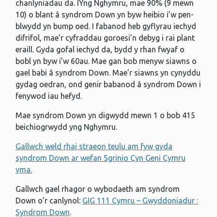
chanlyniadau da. IYng Nghymru, mae 90% (9 mewn
10) o blant â syndrom Down yn byw heibio i’w pen-
blwydd yn bump oed. I fabanod heb gyflyrau iechyd
difrifol, mae’r cyfraddau goroesi’n debyg i rai plant
eraill. Gyda gofal iechyd da, bydd y rhan fwyaf o
bobl yn byw i’w 60au. Mae gan bob menyw siawns o
gael babi â syndrom Down. Mae’r siawns yn cynyddu
gydag oedran, ond genir babanod â syndrom Down i
fenywod iau hefyd.
Mae syndrom Down yn digwydd mewn 1 o bob 415
beichiogrwydd yng Nghymru.
Gallwch weld rhai straeon teulu am fyw gyda
syndrom Down ar wefan Sgrinio Cyn Geni Cymru
yma.
Gallwch gael rhagor o wybodaeth am syndrom
Down o’r canlynol:
GIG 111 Cymru – Gwyddoniadur :
Syndrom Down
.