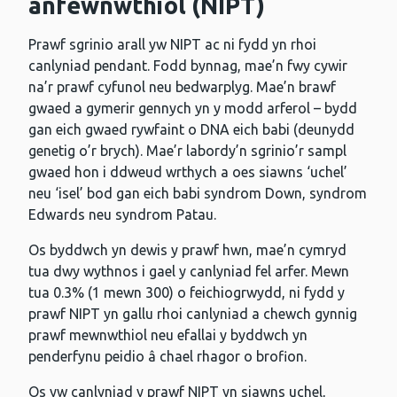
anfewnwthiol (NIPT)
Prawf sgrinio arall yw NIPT ac ni fydd yn rhoi
canlyniad pendant. Fodd bynnag, mae’n fwy cywir
na’r prawf cyfunol neu bedwarplyg. Mae’n brawf
gwaed a gymerir gennych yn y modd arferol – bydd
gan eich gwaed rywfaint o DNA eich babi (deunydd
genetig o’r brych). Mae’r labordy’n sgrinio’r sampl
gwaed hon i ddweud wrthych a oes siawns ‘uchel’
neu ‘isel’ bod gan eich babi syndrom Down, syndrom
Edwards neu syndrom Patau.
Os byddwch yn dewis y prawf hwn, mae’n cymryd
tua dwy wythnos i gael y canlyniad fel arfer. Mewn
tua 0.3% (1 mewn 300) o feichiogrwydd, ni fydd y
prawf NIPT yn gallu rhoi canlyniad a chewch gynnig
prawf mewnwthiol neu efallai y byddwch yn
penderfynu peidio â chael rhagor o brofion.
Os yw canlyniad y prawf NIPT yn siawns uchel,