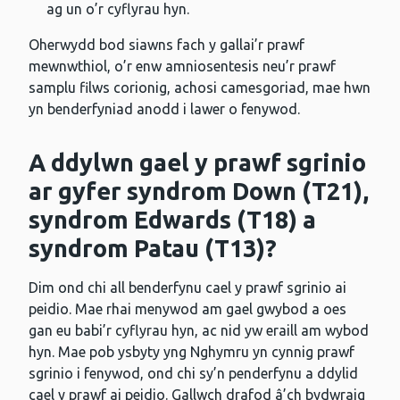
ag un o’r cyflyrau hyn.
Oherwydd bod siawns fach y gallai’r prawf
mewnwthiol, o’r enw amniosentesis neu’r prawf
samplu filws corionig, achosi camesgoriad, mae hwn
yn benderfyniad anodd i lawer o fenywod.
A ddylwn gael y prawf sgrinio
ar gyfer syndrom Down (T21),
syndrom Edwards (T18) a
syndrom Patau (T13)?
Dim ond chi all benderfynu cael y prawf sgrinio ai
peidio. Mae rhai menywod am gael gwybod a oes
gan eu babi’r cyflyrau hyn, ac nid yw eraill am wybod
hyn. Mae pob ysbyty yng Nghymru yn cynnig prawf
sgrinio i fenywod, ond chi sy’n penderfynu a ddylid
cael y prawf ai peidio. Gallwch drafod â’ch bydwraig