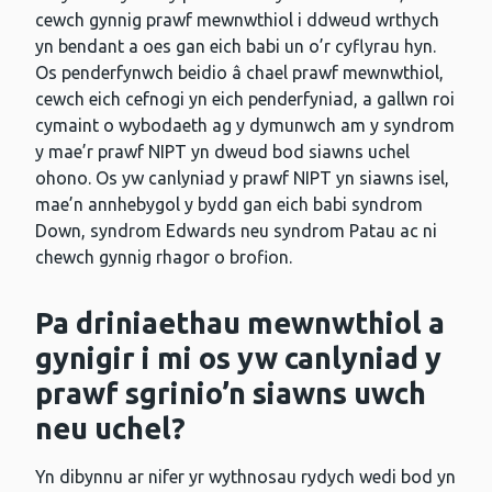
cewch gynnig prawf mewnwthiol i ddweud wrthych
yn bendant a oes gan eich babi un o’r cyflyrau hyn.
Os penderfynwch beidio â chael prawf mewnwthiol,
cewch eich cefnogi yn eich penderfyniad, a gallwn roi
cymaint o wybodaeth ag y dymunwch am y syndrom
y mae’r prawf NIPT yn dweud bod siawns uchel
ohono. Os yw canlyniad y prawf NIPT yn siawns isel,
mae’n annhebygol y bydd gan eich babi syndrom
Down, syndrom Edwards neu syndrom Patau ac ni
chewch gynnig rhagor o brofion.
Pa driniaethau mewnwthiol a
gynigir i mi os yw canlyniad y
prawf sgrinio’n siawns uwch
neu uchel?
Yn dibynnu ar nifer yr wythnosau rydych wedi bod yn