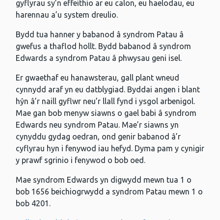
gyflyrau sy’n effeithio ar eu calon, eu haelodau, eu
harennau a’u system dreulio.
Bydd tua hanner y babanod â syndrom Patau â
gwefus a thaflod hollt. Bydd babanod â syndrom
Edwards a syndrom Patau â phwysau geni isel.
Er gwaethaf eu hanawsterau, gall plant wneud
cynnydd araf yn eu datblygiad. Byddai angen i blant
hŷn â’r naill gyflwr neu’r llall fynd i ysgol arbenigol.
Mae gan bob menyw siawns o gael babi â syndrom
Edwards neu syndrom Patau. Mae’r siawns yn
cynyddu gydag oedran, ond genir babanod â’r
cyflyrau hyn i fenywod iau hefyd. Dyma pam y cynigir
y prawf sgrinio i fenywod o bob oed.
Mae syndrom Edwards yn digwydd mewn tua 1 o
bob 1656 beichiogrwydd a syndrom Patau mewn 1 o
bob 4201.