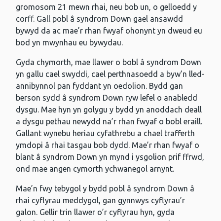
gromosom 21 mewn rhai, neu bob un, o gelloedd y
corff. Gall pobl â syndrom Down gael ansawdd
bywyd da ac mae’r rhan fwyaf ohonynt yn dweud eu
bod yn mwynhau eu bywydau.
Gyda chymorth, mae llawer o bobl â syndrom Down
yn gallu cael swyddi, cael perthnasoedd a byw’n lled-
annibynnol pan fyddant yn oedolion. Bydd gan
berson sydd â syndrom Down ryw lefel o anabledd
dysgu. Mae hyn yn golygu y bydd yn anoddach deall
a dysgu pethau newydd na’r rhan fwyaf o bobl eraill.
Gallant wynebu heriau cyfathrebu a chael trafferth
ymdopi â rhai tasgau bob dydd. Mae’r rhan fwyaf o
blant â syndrom Down yn mynd i ysgolion prif ffrwd,
ond mae angen cymorth ychwanegol arnynt.
Mae’n fwy tebygol y bydd pobl â syndrom Down â
rhai cyflyrau meddygol, gan gynnwys cyflyrau’r
galon. Gellir trin llawer o’r cyflyrau hyn, gyda