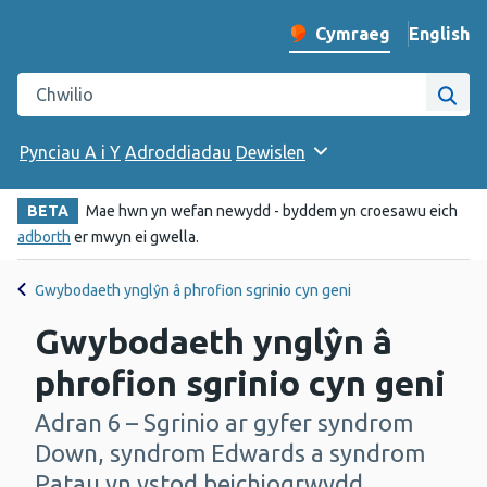
English
– Change 
Cymraeg
Newid iaith y wefan
Chwilio gwefan Iechyd Cyhoeddus Cymru
Chwi
Pynciau A i Y
Adroddiadau
Dewislen
BETA
Mae hwn yn wefan newydd - byddem yn croesawu eich
adborth
er mwyn ei gwella.
Gwybodaeth ynglŷn â phrofion sgrinio cyn geni
Gwybodaeth ynglŷn â
phrofion sgrinio cyn geni
Adran 6 – Sgrinio ar gyfer syndrom
-
Down, syndrom Edwards a syndrom
Patau yn ystod beichiogrwydd