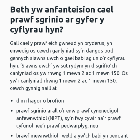
Beth yw anfanteision cael
prawf sgrinio ar gyfer y
cyflyrau hyn?
Gall cael y prawf eich gwneud yn bryderus, yn
enwedig os cewch ganlyniad sy’n dangos bod
gennych siawns uwch o gael babi ag un o’r cyflyrau
hyn. ‘Siawns uwch’ yw sut rydym yn disgrifio’ch
canlyniad os yw rhwng 1 mewn 2 ac 1 mewn 150. Os
yw’r canlyniad rhwng 1 mewn 2 ac 1 mewn 150,
cewch gynnig naill ai:
dim rhagor o brofion
prawf sgrinio arall o’r enw prawf cynenedigol
anfewnwthiol (NIPT), sy’n fwy cywir na’r prawf
cyfunol neu’r prawf pedwarplyg, neu
brawf mewnwthiol i weld a yw’ch babi yn bendant