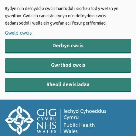
Rydyn ni’n defnyddio cwcis hanfodol i sicrhau fod y wefan yn
gweithio. Gyda’ch caniatâd, rydyn ni’n defnyddio cwcis
dadansoddol i wella ein gwefan ac i fesur perfformiad.
Gweld cwcis
Derbyn cwcis
Gwrthod cwcis
Rheoli dewisiadau