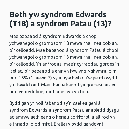
Beth yw syndrom Edwards
(T18) a syndrom Patau (13)?
Mae babanod â syndrom Edwards â chopi
ychwanegol o gromosom 18 mewn rhai, neu bob un,
o’r celloedd. Mae babanod â syndrom Patau â chopi
ychwanegol o gromosom 13 mewn rhai, neu bob un,
o’r celloedd. Yn anffodus, mae’r cyfraddau goroesi’n
isel ac, o’r babanod a enir yn fyw yng Nghymru, dim
ond 13% (1 mewn 7) sy’n byw heibio i’w pen-blwydd
yn flwydd oed. Mae rhai babanod yn goroesi nes eu
bod yn oedolion, ond mae hyn yn brin.
Bydd gan yr holl fabanod sy’n cael eu geni â
syndrom Edwards a syndrom Patau anabledd dysgu
ac amrywiaeth eang o heriau corfforol, a all fod yn
eithriadol o ddifrifol. Efallai y bydd ganddynt