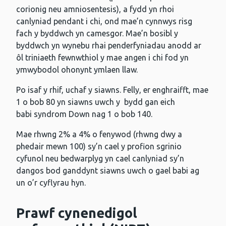
corionig neu amniosentesis), a fydd yn rhoi
canlyniad pendant i chi, ond mae’n cynnwys risg
fach y byddwch yn camesgor. Mae’n bosibl y
byddwch yn wynebu rhai penderfyniadau anodd ar
ôl triniaeth fewnwthiol y mae angen i chi fod yn
ymwybodol ohonynt ymlaen llaw.
Po isaf y rhif, uchaf y siawns. Felly, er enghraifft, mae
1 o bob 80 yn siawns uwch y bydd gan eich
babi syndrom Down nag 1 o bob 140.
Mae rhwng 2% a 4% o fenywod (rhwng dwy a
phedair mewn 100) sy’n cael y profion sgrinio
cyfunol neu bedwarplyg yn cael canlyniad sy’n
dangos bod ganddynt siawns uwch o gael babi ag
un o’r cyflyrau hyn.
Prawf cynenedigol