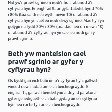
Nid yw’r prawf sgrinio’n nodi’r holl fabanod â’r
cyflyrau hyn. Er enghraifft, ar gyfartaledd, bydd 70%
i 80% (tua saith neu wyth mewn 10) o fabanod â’r
cyflyrau hyn yn cael eu nodi drwy sgrinio. Mae hyn yn
golygu na fydd 20% i 30% (tua dau neu dri mewn 10)
o fabanod â’r cyflyrau hyn yn cael eu nodi gan y
prawf sgrinio.
Beth yw manteision cael
prawf sgrinio ar gyfer y
cyflyrau hyn?
Os bydd gan eich babi un o’r cyflyrau hyn, gallwch
wneud dewisiadau am eich beichiogrwydd. Er
enghraifft, gallwch benderfynu a ddylid paratoi ar
gyfer genedigaeth eich babi gydag un o’r cyflyrau
hyn neu roi terfyn ar eich beichiogrwydd.