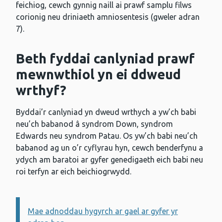
feichiog, cewch gynnig naill ai prawf samplu filws
corionig neu driniaeth amniosentesis (gweler adran
7).
Beth fyddai canlyniad prawf
mewnwthiol yn ei ddweud
wrthyf?
Byddai’r canlyniad yn dweud wrthych a yw’ch babi
neu’ch babanod â syndrom Down, syndrom
Edwards neu syndrom Patau. Os yw’ch babi neu’ch
babanod ag un o’r cyflyrau hyn, cewch benderfynu a
ydych am baratoi ar gyfer genedigaeth eich babi neu
roi terfyn ar eich beichiogrwydd.
Mae adnoddau hygyrch ar gael ar gyfer yr
Gwybodaeth: