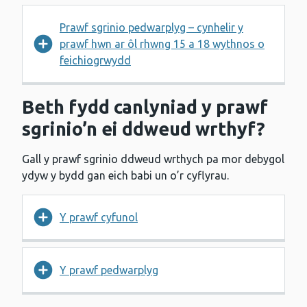
Prawf sgrinio pedwarplyg – cynhelir y
prawf hwn ar ôl rhwng 15 a 18 wythnos o
feichiogrwydd
Beth fydd canlyniad y prawf
sgrinio’n ei ddweud wrthyf?
Gall y prawf sgrinio ddweud wrthych pa mor debygol
ydyw y bydd gan eich babi un o’r cyflyrau.
Y prawf cyfunol
Y prawf pedwarplyg