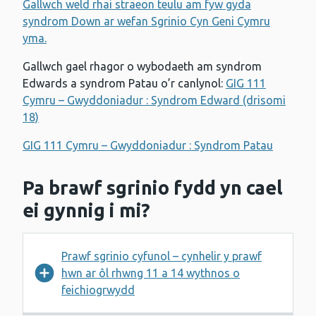
Gallwch weld rhai straeon teulu am fyw gyda
syndrom Down ar wefan Sgrinio Cyn Geni Cymru
yma.
Gallwch gael rhagor o wybodaeth am syndrom
Edwards a syndrom Patau o’r canlynol:
GIG 111
Cymru – Gwyddoniadur : Syndrom Edward (drisomi
18)
GIG 111 Cymru – Gwyddoniadur : Syndrom Patau
Pa brawf sgrinio fydd yn cael
ei gynnig i mi?
Prawf sgrinio cyfunol – cynhelir y prawf
hwn ar ôl rhwng 11 a 14 wythnos o
feichiogrwydd