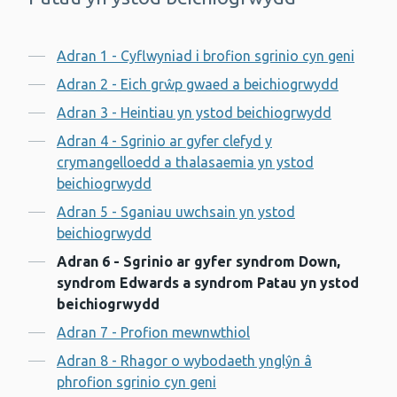
Cynnwys
Adran 1 - Cyflwyniad i brofion sgrinio cyn geni
Adran 2 - Eich grŵp gwaed a beichiogrwydd
Adran 3 - Heintiau yn ystod beichiogrwydd
Adran 4 - Sgrinio ar gyfer clefyd y
crymangelloedd a thalasaemia yn ystod
beichiogrwydd
Adran 5 - Sganiau uwchsain yn ystod
beichiogrwydd
Adran 6 - Sgrinio ar gyfer syndrom Down,
syndrom Edwards a syndrom Patau yn ystod
beichiogrwydd
Adran 7 - Profion mewnwthiol
Adran 8 - Rhagor o wybodaeth ynglŷn â
phrofion sgrinio cyn geni