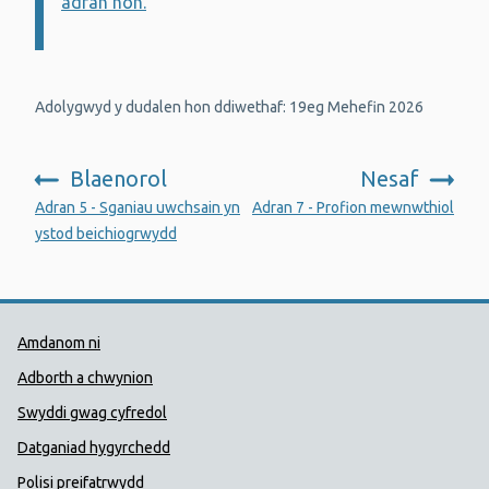
adran hon.
Adolygwyd y dudalen hon ddiwethaf: 19eg Mehefin 2026
Blaenorol
Nesaf
:
:
Adran 5 - Sganiau uwchsain yn
Adran 7 - Profion mewnwthiol
ystod beichiogrwydd
Dolenni Cymorth Iechyd Cyhoedd
Amdanom ni
Adborth a chwynion
Swyddi gwag cyfredol
Datganiad hygyrchedd
Polisi preifatrwydd