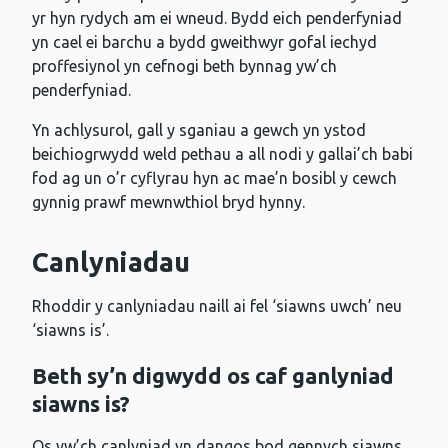
yr hyn rydych am ei wneud. Bydd eich penderfyniad
yn cael ei barchu a bydd gweithwyr gofal iechyd
proffesiynol yn cefnogi beth bynnag yw’ch
penderfyniad.
Yn achlysurol, gall y sganiau a gewch yn ystod
beichiogrwydd weld pethau a all nodi y gallai’ch babi
fod ag un o’r cyflyrau hyn ac mae’n bosibl y cewch
gynnig prawf mewnwthiol bryd hynny.
Canlyniadau
Rhoddir y canlyniadau naill ai fel ‘siawns uwch’ neu
‘siawns is’.
Beth sy’n digwydd os caf ganlyniad
siawns is?
Os yw’ch canlyniad yn dangos bod gennych siawns