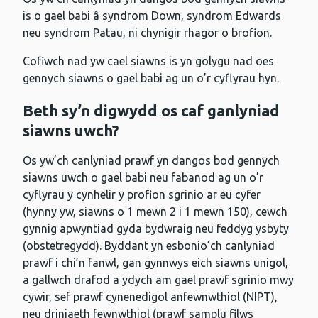
is o gael babi â syndrom Down, syndrom Edwards
neu syndrom Patau, ni chynigir rhagor o brofion.
Cofiwch nad yw cael siawns is yn golygu nad oes
gennych siawns o gael babi ag un o’r cyflyrau hyn.
Beth sy’n digwydd os caf ganlyniad
siawns uwch?
Os yw’ch canlyniad prawf yn dangos bod gennych
siawns uwch o gael babi neu fabanod ag un o’r
cyflyrau y cynhelir y profion sgrinio ar eu cyfer
(hynny yw, siawns o 1 mewn 2 i 1 mewn 150), cewch
gynnig apwyntiad gyda bydwraig neu feddyg ysbyty
(obstetregydd). Byddant yn esbonio’ch canlyniad
prawf i chi’n fanwl, gan gynnwys eich siawns unigol,
a gallwch drafod a ydych am gael prawf sgrinio mwy
cywir, sef prawf cynenedigol anfewnwthiol (NIPT),
neu driniaeth fewnwthiol (prawf samplu filws