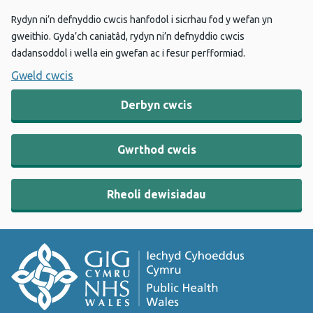
Rydyn ni’n defnyddio cwcis hanfodol i sicrhau fod y wefan yn
gweithio. Gyda’ch caniatâd, rydyn ni’n defnyddio cwcis
dadansoddol i wella ein gwefan ac i fesur perfformiad.
Gweld cwcis
Derbyn cwcis
Gwrthod cwcis
Rheoli dewisiadau