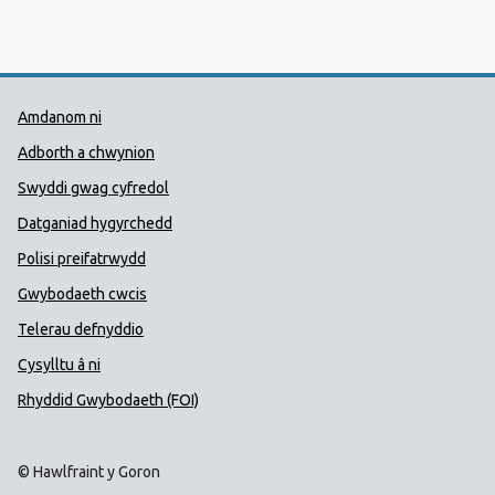
Dolenni Cymorth Iechyd Cyhoedd
Amdanom ni
Adborth a chwynion
Swyddi gwag cyfredol
Datganiad hygyrchedd
Polisi preifatrwydd
Gwybodaeth cwcis
Telerau defnyddio
Cysylltu â ni
Rhyddid Gwybodaeth (FOI)
© Hawlfraint y Goron