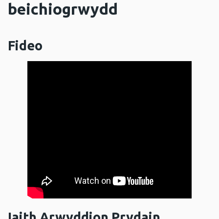
beichiogrwydd
Fideo
Iaith Arwyddion Prydain