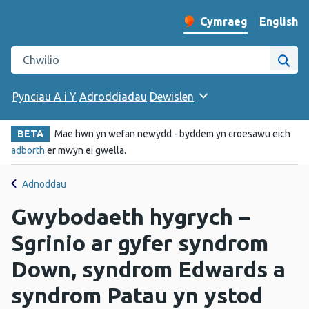
English
– Change 
Cymraeg
Newid iaith y wefan
Chwilio gwefan Iechyd Cyhoeddus Cymru
Chwi
Pynciau A i Y
Adroddiadau
Dewislen
BETA
Mae hwn yn wefan newydd - byddem yn croesawu eich
adborth
er mwyn ei gwella.
Adnoddau
Gwybodaeth hygrych –
Sgrinio ar gyfer syndrom
Down, syndrom Edwards a
syndrom Patau yn ystod