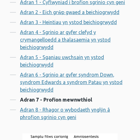
Cynnwys
Adran 1 - Cyflwyniad i brofion sgrinio cyn geni
Adran 2 - Eich grŵp gwaed a beichiogrwydd
Adran 3 - Heintiau yn ystod beichiogrwydd
Adran 4 - Sgrinio ar gyfer clefyd y
crymangelloedd a thalasaemia yn ystod
beichiogrwydd
Adran 5 - Sganiau uwchsain yn ystod
beichiogrwydd
Adran 6 - Sgrinio ar gyfer syndrom Down,
syndrom Edwards a syndrom Patau yn ystod
beichiogrwydd
Adran 7 - Profion mewnwthiol
Adran 8 - Rhagor o wybodaeth ynglŷn â
phrofion sgrinio cyn geni