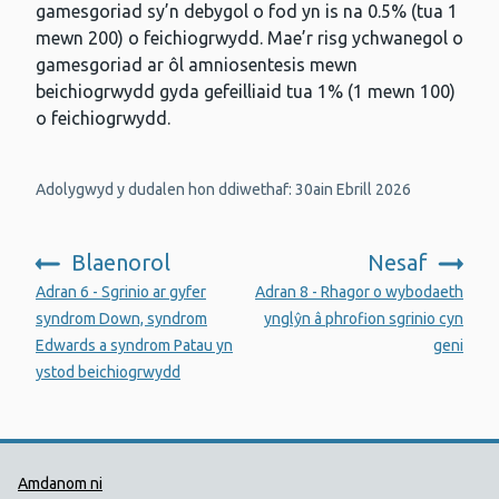
gamesgoriad sy’n debygol o fod yn is na 0.5% (tua 1
mewn 200) o feichiogrwydd. Mae’r risg ychwanegol o
gamesgoriad ar ôl amniosentesis mewn
beichiogrwydd gyda gefeilliaid tua 1% (1 mewn 100)
o feichiogrwydd.
Adolygwyd y dudalen hon ddiwethaf: 30ain Ebrill 2026
Blaenorol
Nesaf
:
:
Adran 6 - Sgrinio ar gyfer
Adran 8 - Rhagor o wybodaeth
syndrom Down, syndrom
ynglŷn â phrofion sgrinio cyn
Edwards a syndrom Patau yn
geni
ystod beichiogrwydd
Dolenni Cymorth Iechyd Cyhoedd
Amdanom ni