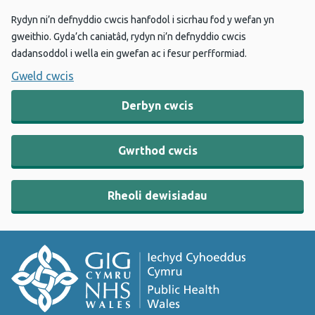
Rydyn ni’n defnyddio cwcis hanfodol i sicrhau fod y wefan yn
gweithio. Gyda’ch caniatâd, rydyn ni’n defnyddio cwcis
dadansoddol i wella ein gwefan ac i fesur perfformiad.
Gweld cwcis
Derbyn cwcis
Gwrthod cwcis
Rheoli dewisiadau