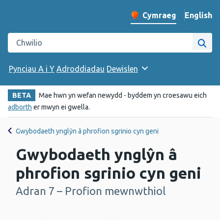
English
– Change 
Cymraeg
Newid iaith y wefan
Chwilio gwefan Iechyd Cyhoeddus Cymru
Chwi
Pynciau A i Y
Adroddiadau
Dewislen
BETA
Mae hwn yn wefan newydd - byddem yn croesawu eich
adborth
er mwyn ei gwella.
Gwybodaeth ynglŷn â phrofion sgrinio cyn geni
Gwybodaeth ynglŷn â
phrofion sgrinio cyn geni
Adran 7 – Profion mewnwthiol
-