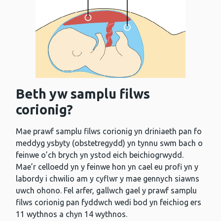
Beth yw samplu filws
corionig?
Mae prawf samplu filws corionig yn driniaeth pan fo
meddyg ysbyty (obstetregydd) yn tynnu swm bach o
feinwe o’ch brych yn ystod eich beichiogrwydd.
Mae’r celloedd yn y feinwe hon yn cael eu profi yn y
labordy i chwilio am y cyflwr y mae gennych siawns
uwch ohono. Fel arfer, gallwch gael y prawf samplu
filws corionig pan fyddwch wedi bod yn feichiog ers
11 wythnos a chyn 14 wythnos.