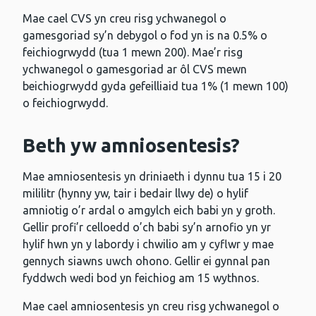
Mae cael CVS yn creu risg ychwanegol o
gamesgoriad sy’n debygol o fod yn is na 0.5% o
feichiogrwydd (tua 1 mewn 200). Mae’r risg
ychwanegol o gamesgoriad ar ôl CVS mewn
beichiogrwydd gyda gefeilliaid tua 1% (1 mewn 100)
o feichiogrwydd.
Beth yw amniosentesis?
Mae amniosentesis yn driniaeth i dynnu tua 15 i 20
mililitr (hynny yw, tair i bedair llwy de) o hylif
amniotig o’r ardal o amgylch eich babi yn y groth.
Gellir profi’r celloedd o’ch babi sy’n arnofio yn yr
hylif hwn yn y labordy i chwilio am y cyflwr y mae
gennych siawns uwch ohono. Gellir ei gynnal pan
fyddwch wedi bod yn feichiog am 15 wythnos.
Mae cael amniosentesis yn creu risg ychwanegol o