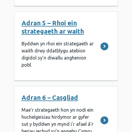
Adran 5 – Rhoi ein
strategaeth ar waith
Byddwn yn rhoi ein strategaeth ar
waith drwy ddatblygu atebion
digidol sy’n diwallu anghenion
pobl.
Adran 6 – Casgliad
Mae’r strategaeth hon yn nodi ein
huchelgeisiau hirdymor ar gyfer
sut y byddwn yn mynd i’r afael â’r
heriau iechyd sy’n wynebu Cymru