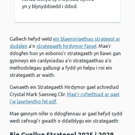
yn y blynyddoedd i ddod.
Gallwch hefyd weld
ein blaenoriaethau strategol ar
dudalen
a’n
strategaeth hirdymor fanwl
. Mae’r
ddogfen hon yn esbonio’r strategaeth yn llawn gan
gynnwys ein canlyniadau a’n strategaethau a’n
methodolegau galluogi a fydd yn helpu i roi ein
strategaeth ar waith.
Gwnaeth ein Strategaeth Hirdymor gael achrediad
Crystal Mark Saesneg Clir.
Mae’r cyfieithiad ar gael
i’w lawrlwytho fel pdf.
Mae gennym nifer o ddogfennau ar gael hefyd sydd
wedi cefnogi’r gwaith o ddatblygu ein strategaeth:
Ein Cynllun Strategol 2025 i 2028