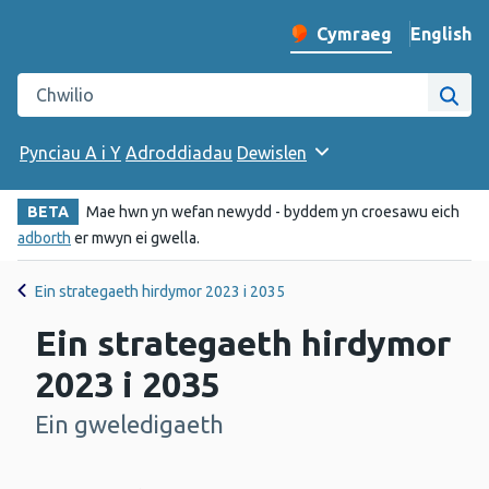
English
– Change 
Cymraeg
Newid iaith y wefan
Chwilio gwefan Iechyd Cyhoeddus Cymru
Chwi
Pynciau A i Y
Adroddiadau
Dewislen
BETA
Mae hwn yn wefan newydd - byddem yn croesawu eich
adborth
er mwyn ei gwella.
Ein strategaeth hirdymor 2023 i 2035
Ein strategaeth hirdymor
2023 i 2035
Ein gweledigaeth
-