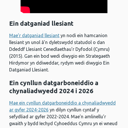
Ein datganiad llesiant
Mae’r datganiad llesiant
yn nodi ein hamcanion
llesiant yn unol â’n dyletswydd statudol o dan
Ddeddf Llesiant Cenedlaethau’r Dyfodol (Cymru)
(2015). Gan ein bod wedi diwygio ein Strategaeth
Hirdymor yn ddiweddar, rydym wedi diwygio Ein
Datganiad Llesiant.
Ein cynllun datgarboneiddio a
chynaliadwyedd 2024 i 2026
Mae ein cynllun datgarboneiddio a chynaliadwyedd
ar gyfer 2024-2026
yn dilyn cynllun cyntaf y
sefydliad ar gyfer 2022-2024. Mae’n amlinellu’r
gwaith y bydd Iechyd Cyhoeddus Cymru yn ei wneud