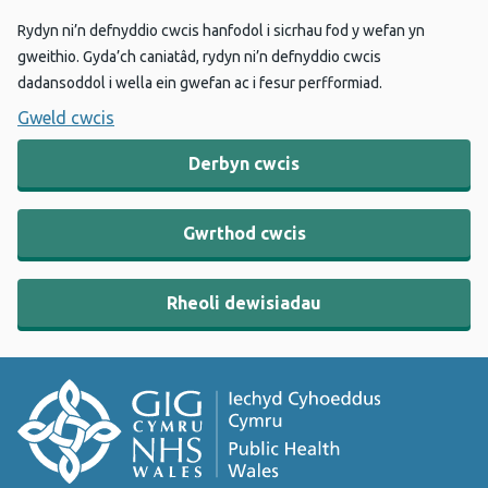
Rydyn ni’n defnyddio cwcis hanfodol i sicrhau fod y wefan yn
gweithio. Gyda’ch caniatâd, rydyn ni’n defnyddio cwcis
dadansoddol i wella ein gwefan ac i fesur perfformiad.
Gweld cwcis
Derbyn cwcis
Gwrthod cwcis
Rheoli dewisiadau