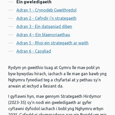
Cynnwys
Ein gweledigaeth
Adran 1 - Crynodeb Gweithredol
Adran 2 - Cefndir i'n strategaeth
Adran 3 - Ein datganiad diben
Adran 4 – Ein blaenoriaethau
Adran 5 - Rhoi ein strategaeth ar waith
Adran 6 - Casgliad
Rydym yn gweithio tuag at Gymru lle mae pobl yn
byw bywydau hirach, iachach a lle mae gan bawb yng
Nghymru fynediad teg a chyfartal at y pethau sy’n
arwain at iechyd a llesiant da.
I gyflawni hyn, mae gennym Strategaeth Hirdymor
(2023-35) sy’n nodi ein gweledigaeth ar gyfer
cyflawni dyfodol iachach i bobl yng Nghymru erbyn
2035. Cafodd ei chymeradwyo gan ein Bwrdd ym mis