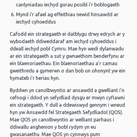
canlyniadau iechyd gorau posibl i’r boblogaeth
Mynd i’r afael ag effeithiau newid hinsawdd ar
iechyd cyhoeddus
Cafodd ein strategaeth ei datblygu drwy edrych ar y
wybodaeth ddiweddaraf am iechyd cyhoeddus i
ddeall iechyd pobl Cymru. Mae hyn wedi dylanwadu
ar ein strategaeth a sut y gwnaethom benderfynu ar
ein blaenoriaethau. Ein blaenoriaethau a’r camau
gweithredu a gymerwn o dan bob un ohonynt yw ein
hymateb i’r heriau hyn.
Byddwn yn canolbwyntio ar ansawdd a gwelliant i’n
cefnogi i ddod yn sefydliad dysgu er mwyn cyflawni
ein strategaeth. Y dull a ddewiswyd gennym i wneud
hyn yw Ansawdd fel Strategaeth Sefydliadol (QOS).
Mae QOS yn canolbwyntio ar welliant parhaus i
ddiwallu anghenion y bobl rydym yn eu
gwasanaethu. Mae QOS yn cynnwys pum