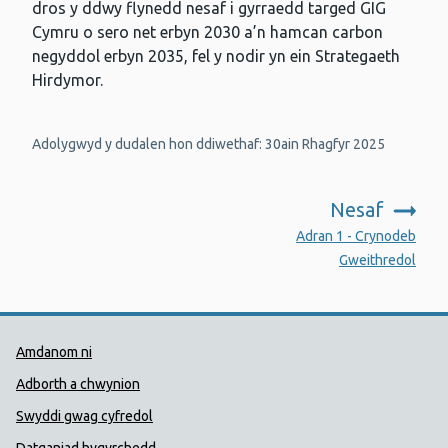
dros y ddwy flynedd nesaf i gyrraedd targed GIG
Cymru o sero net erbyn 2030 a’n hamcan carbon
negyddol erbyn 2035, fel y nodir yn ein Strategaeth
Hirdymor.
Adolygwyd y dudalen hon ddiwethaf: 30ain Rhagfyr 2025
Nesaf
:
Adran 1 - Crynodeb
Gweithredol
Dolenni Cymorth Iechyd Cyhoedd
Amdanom ni
Adborth a chwynion
Swyddi gwag cyfredol