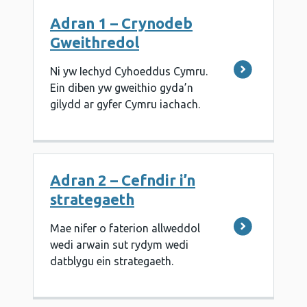
Adran 1 – Crynodeb
Gweithredol
Ni yw Iechyd Cyhoeddus Cymru.
Ein diben yw gweithio gyda’n
gilydd ar gyfer Cymru iachach.
Adran 2 – Cefndir i’n
strategaeth
Mae nifer o faterion allweddol
wedi arwain sut rydym wedi
datblygu ein strategaeth.