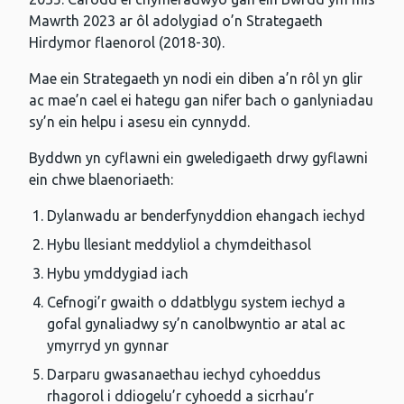
Mawrth 2023 ar ôl adolygiad o’n Strategaeth
Hirdymor flaenorol (2018-30).
Mae ein Strategaeth yn nodi ein diben a’n rôl yn glir
ac mae’n cael ei hategu gan nifer bach o ganlyniadau
sy’n ein helpu i asesu ein cynnydd.
Byddwn yn cyflawni ein gweledigaeth drwy gyflawni
ein chwe blaenoriaeth:
Dylanwadu ar benderfynyddion ehangach iechyd
Hybu llesiant meddyliol a chymdeithasol
Hybu ymddygiad iach
Cefnogi’r gwaith o ddatblygu system iechyd a
gofal gynaliadwy sy’n canolbwyntio ar atal ac
ymyrryd yn gynnar
Darparu gwasanaethau iechyd cyhoeddus
rhagorol i ddiogelu’r cyhoedd a sicrhau’r