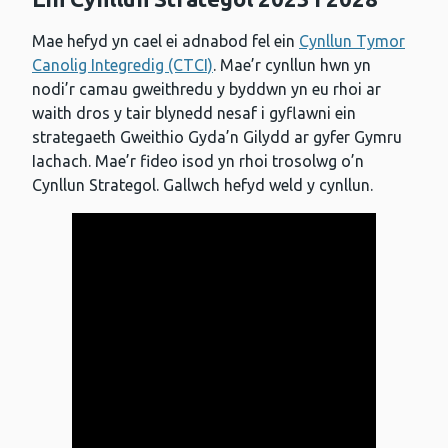
Mae hefyd yn cael ei adnabod fel ein
Cynllun Tymor
Canolig Integredig (CTCI)
. Mae’r cynllun hwn yn
nodi’r camau gweithredu y byddwn yn eu rhoi ar
waith dros y tair blynedd nesaf i gyflawni ein
strategaeth Gweithio Gyda’n Gilydd ar gyfer Gymru
Iachach. Mae’r fideo isod yn rhoi trosolwg o’n
Cynllun Strategol. Gallwch hefyd weld y cynllun.