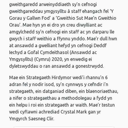
gweithgaredd arweinyddiaeth sy’n cefnogi
gweithgareddau ymgysylltu â staff ehangach fel ‘Y
Gorau y Gallwn Fod’ a ‘Gweithio Sut Mae’n Gweithio
Orau’. Mae hyn yn ei dro yn creu diwylliant ac
amgylchedd sy’n cefnogi ein staff ac yn darparu lle
gwych i staff weithio a ffynnu ynddo. Mae’r dull hwn
at ansawdd a gwelliant hefyd yn cefnogi Deddf
Iechyd a Gofal Cymdeithasol (Ansawdd ac
Ymgysylltu) (Cymru) 2020, yn enwedig ei
dyletswyddau o ran ansawdd a gonestrwydd.
Mae ein Strategaeth Hirdymor wedi’i rhannu’n 6
adran fel y nodir isod, sy’n cynnwys y cefndir i’n
strategaeth, ein datganiad diben, ein blaenoriaethau,
a nifer o strategaethau a methodolegau a fydd yn
ein helpu i roi ein strategaeth ar waith. Mae’r testun
wedi cyflawni achrediad Crystal Mark gan yr
Ymgyrch Saesneg Clir.