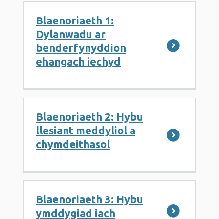
Blaenoriaeth 1:
Dylanwadu ar
benderfynyddion
ehangach iechyd
Blaenoriaeth 2: Hybu
llesiant meddyliol a
chymdeithasol
Blaenoriaeth 3: Hybu
ymddygiad iach