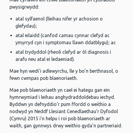
pwysigrwydd:
atal sylfaenol (lleihau nifer yr achosion o
glefydau);
atal eilaidd (canfod camau cynnar clefyd ac
ymyrryd cyn i symptomau llawn ddatblygu); ac
atal trydyddol (rheoli clefyd ar ôl diagnosis i
arafu neu atal ei ledaeniad).
Mae hyn wedi’i adlewyrchu, lle y bo’n berthnasol, o
fewn cwmpas pob blaenoriaeth.
Mae pob blaenoriaeth yn cael ei hategu gan ein
hymrwymiad i leihau anghydraddoldebau iechyd.
Byddwn yn defnyddio’r pum ffordd o weithio a
nodwyd yn Neddf Llesiant Cenedlaethau’r Dyfodol
(Cymru) 2015 i’n helpu i roi pob blaenoriaeth ar
waith, gan gynnwys drwy weithio gyda’n partneriaid.