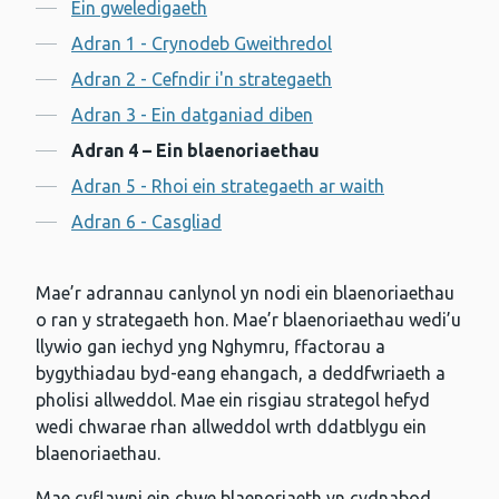
Cynnwys
Ein gweledigaeth
Adran 1 - Crynodeb Gweithredol
Adran 2 - Cefndir i'n strategaeth
Adran 3 - Ein datganiad diben
Adran 4 – Ein blaenoriaethau
Adran 5 - Rhoi ein strategaeth ar waith
Adran 6 - Casgliad
Mae’r adrannau canlynol yn nodi ein blaenoriaethau
o ran y strategaeth hon. Mae’r blaenoriaethau wedi’u
llywio gan iechyd yng Nghymru, ffactorau a
bygythiadau byd-eang ehangach, a deddfwriaeth a
pholisi allweddol. Mae ein risgiau strategol hefyd
wedi chwarae rhan allweddol wrth ddatblygu ein
blaenoriaethau.
Mae cyflawni ein chwe blaenoriaeth yn cydnabod