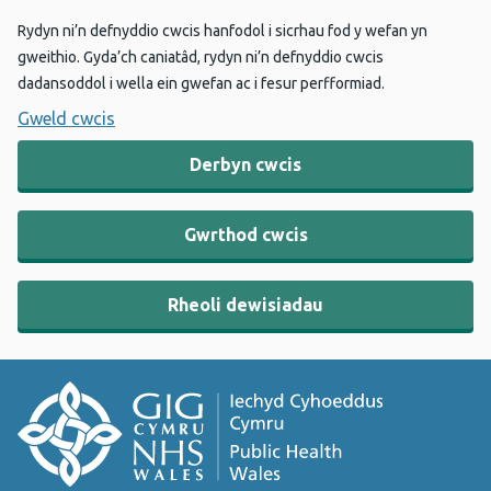
Rydyn ni’n defnyddio cwcis hanfodol i sicrhau fod y wefan yn
gweithio. Gyda’ch caniatâd, rydyn ni’n defnyddio cwcis
dadansoddol i wella ein gwefan ac i fesur perfformiad.
Gweld cwcis
Derbyn cwcis
Gwrthod cwcis
Rheoli dewisiadau