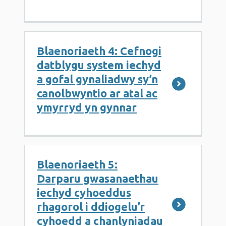
Blaenoriaeth 4: Cefnogi
datblygu system iechyd
a gofal gynaliadwy sy’n
canolbwyntio ar atal ac
ymyrryd yn gynnar
Blaenoriaeth 5:
Darparu gwasanaethau
iechyd cyhoeddus
rhagorol i ddiogelu’r
cyhoedd a chanlyniadau