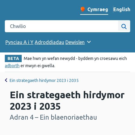
English
– Change 
Cymraeg
Newid iaith y wefan
Chwilio gwefan Iechyd Cyhoeddus Cymru
Chwi
Pynciau A i Y
Adroddiadau
Dewislen
BETA
Mae hwn yn wefan newydd - byddem yn croesawu eich
adborth
er mwyn ei gwella.
Ein strategaeth hirdymor 2023 i 2035
Ein strategaeth hirdymor
2023 i 2035
Adran 4 – Ein blaenoriaethau
-