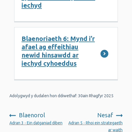
iechyd
Blaenoriaeth 6: Mynd i’r
afael ag effeithiau
newid hinsawdd ar
iechyd cyhoeddus
Adolygwyd y dudalen hon ddiwethaf: 30ain Rhagfyr 2025
Blaenorol
Nesaf
:
:
Adran 3 - Ein datganiad diben
Adran 5 - Rhoi ein strategaeth
ar waith