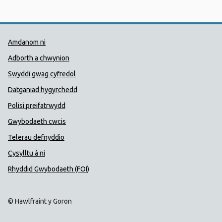
Dolenni Cymorth Iechyd Cyhoedd
Amdanom ni
Adborth a chwynion
Swyddi gwag cyfredol
Datganiad hygyrchedd
Polisi preifatrwydd
Gwybodaeth cwcis
Telerau defnyddio
Cysylltu â ni
Rhyddid Gwybodaeth (FOI)
© Hawlfraint y Goron