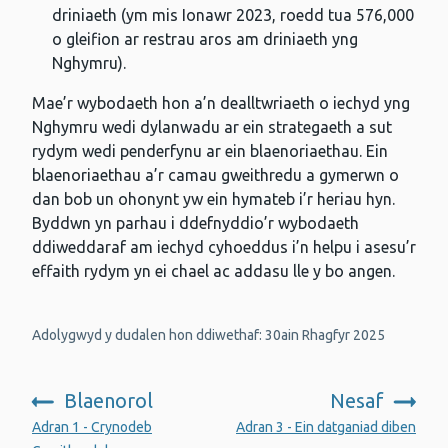
driniaeth (ym mis Ionawr 2023, roedd tua 576,000
o gleifion ar restrau aros am driniaeth yng
Nghymru).
Mae’r wybodaeth hon a’n dealltwriaeth o iechyd yng
Nghymru wedi dylanwadu ar ein strategaeth a sut
rydym wedi penderfynu ar ein blaenoriaethau. Ein
blaenoriaethau a’r camau gweithredu a gymerwn o
dan bob un ohonynt yw ein hymateb i’r heriau hyn.
Byddwn yn parhau i ddefnyddio’r wybodaeth
ddiweddaraf am iechyd cyhoeddus i’n helpu i asesu’r
effaith rydym yn ei chael ac addasu lle y bo angen.
Adolygwyd y dudalen hon ddiwethaf: 30ain Rhagfyr 2025
Blaenorol
Nesaf
:
:
Adran 1 - Crynodeb
Adran 3 - Ein datganiad diben