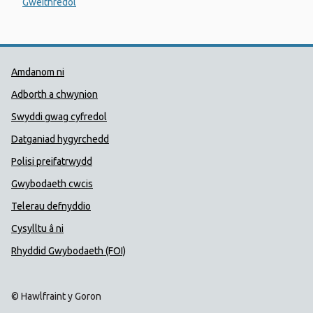
Gweithredol
Dolenni Cymorth Iechyd Cyhoedd
Amdanom ni
Adborth a chwynion
Swyddi gwag cyfredol
Datganiad hygyrchedd
Polisi preifatrwydd
Gwybodaeth cwcis
Telerau defnyddio
Cysylltu â ni
Rhyddid Gwybodaeth (FOI)
© Hawlfraint y Goron