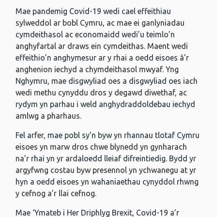
Mae pandemig Covid-19 wedi cael effeithiau
sylweddol ar bobl Cymru, ac mae ei ganlyniadau
cymdeithasol ac economaidd wedi’u teimlo’n
anghyfartal ar draws ein cymdeithas. Maent wedi
effeithio’n anghymesur ar y rhai a oedd eisoes â’r
anghenion iechyd a chymdeithasol mwyaf. Yng
Nghymru, mae disgwyliad oes a disgwyliad oes iach
wedi methu cynyddu dros y degawd diwethaf, ac
rydym yn parhau i weld anghydraddoldebau iechyd
amlwg a pharhaus.
Fel arfer, mae pobl sy’n byw yn rhannau tlotaf Cymru
eisoes yn marw dros chwe blynedd yn gynharach
na’r rhai yn yr ardaloedd lleiaf difreintiedig. Bydd yr
argyfwng costau byw presennol yn ychwanegu at yr
hyn a oedd eisoes yn wahaniaethau cynyddol rhwng
y cefnog a’r llai cefnog.
Mae ‘Ymateb i Her Driphlyg Brexit, Covid-19 a’r