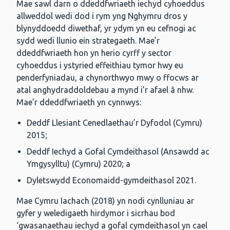
Mae sawl darn o ddeddfwriaeth iechyd cyhoeddus
allweddol wedi dod i rym yng Nghymru dros y
blynyddoedd diwethaf, yr ydym yn eu cefnogi ac
sydd wedi llunio ein strategaeth. Mae’r
ddeddfwriaeth hon yn herio cyrff y sector
cyhoeddus i ystyried effeithiau tymor hwy eu
penderfyniadau, a chynorthwyo mwy o ffocws ar
atal anghydraddoldebau a mynd i’r afael â nhw.
Mae’r ddeddfwriaeth yn cynnwys:
Deddf Llesiant Cenedlaethau’r Dyfodol (Cymru)
2015;
Deddf Iechyd a Gofal Cymdeithasol (Ansawdd ac
Ymgysylltu) (Cymru) 2020; a
Dyletswydd Economaidd-gymdeithasol 2021.
Mae Cymru Iachach (2018) yn nodi cynlluniau ar
gyfer y weledigaeth hirdymor i sicrhau bod
‘gwasanaethau iechyd a gofal cymdeithasol yn cael