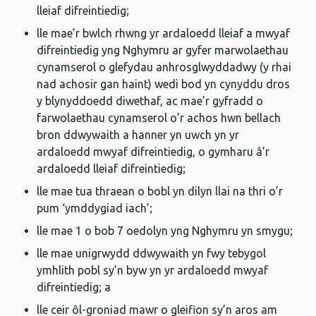
lleiaf difreintiedig;
lle mae’r bwlch rhwng yr ardaloedd lleiaf a mwyaf
difreintiedig yng Nghymru ar gyfer marwolaethau
cynamserol o glefydau anhrosglwyddadwy (y rhai
nad achosir gan haint) wedi bod yn cynyddu dros
y blynyddoedd diwethaf, ac mae’r gyfradd o
farwolaethau cynamserol o’r achos hwn bellach
bron ddwywaith a hanner yn uwch yn yr
ardaloedd mwyaf difreintiedig, o gymharu â’r
ardaloedd lleiaf difreintiedig;
lle mae tua thraean o bobl yn dilyn llai na thri o’r
pum ‘ymddygiad iach’;
lle mae 1 o bob 7 oedolyn yng Nghymru yn smygu;
lle mae unigrwydd ddwywaith yn fwy tebygol
ymhlith pobl sy’n byw yn yr ardaloedd mwyaf
difreintiedig; a
lle ceir ôl-groniad mawr o gleifion sy’n aros am