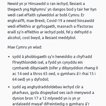
Newid yn yr Hinsawdd o ran iechyd, llesiant a
thegwch yng Nghymru’ yn dangos bod y tair her hyn
wedi cael effaith sylweddol ar bobl Cymru. Er
enghraifft, mae Brexit, Covid-19 a newid hinsawdd
wedi effeithio ar gyflogaeth, masnach a ffactorau
eraill sy’n effeithio ar iechyd pobl, fel y defnydd o
alcohol, cost bwyd, a llesiant meddyliol.
Mae Cymru yn wlad:
sydd â phoblogaeth sy’n heneiddio a chyfradd
ffrwythlondeb isel, a fydd yn cynyddu ein
cymhareb dibyniaeth (nifer y dibynyddion rhwng 0
ac 14 oed a thros 65 oed, o gymharu â’r rhai 15 i
64 oed) yn y dyfodol;
sydd ag anghydraddoldebau iechyd clir a
pharhaus, gyda disgwyliad oes iach menywod a
dynion bron 17 a 12 mlynedd yn is yn yr
ardaloedd mwyaf difreintiedig o gymharu â’r