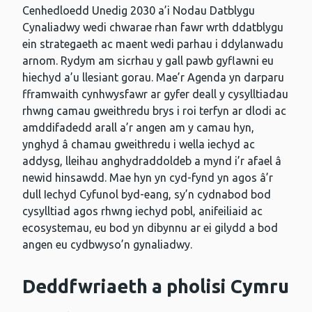
Cenhedloedd Unedig 2030 a’i Nodau Datblygu
Cynaliadwy wedi chwarae rhan fawr wrth ddatblygu
ein strategaeth ac maent wedi parhau i ddylanwadu
arnom. Rydym am sicrhau y gall pawb gyflawni eu
hiechyd a’u llesiant gorau. Mae’r Agenda yn darparu
fframwaith cynhwysfawr ar gyfer deall y cysylltiadau
rhwng camau gweithredu brys i roi terfyn ar dlodi ac
amddifadedd arall a’r angen am y camau hyn,
ynghyd â chamau gweithredu i wella iechyd ac
addysg, lleihau anghydraddoldeb a mynd i’r afael â
newid hinsawdd. Mae hyn yn cyd-fynd yn agos â’r
dull Iechyd Cyfunol byd-eang, sy’n cydnabod bod
cysylltiad agos rhwng iechyd pobl, anifeiliaid ac
ecosystemau, eu bod yn dibynnu ar ei gilydd a bod
angen eu cydbwyso’n gynaliadwy.
Deddfwriaeth a pholisi Cymru