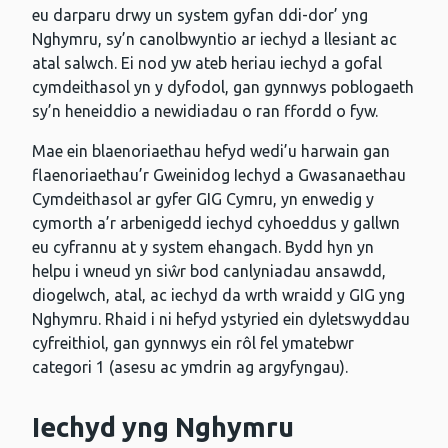
eu darparu drwy un system gyfan ddi-dor’ yng
Nghymru, sy’n canolbwyntio ar iechyd a llesiant ac
atal salwch. Ei nod yw ateb heriau iechyd a gofal
cymdeithasol yn y dyfodol, gan gynnwys poblogaeth
sy’n heneiddio a newidiadau o ran ffordd o fyw.
Mae ein blaenoriaethau hefyd wedi’u harwain gan
flaenoriaethau’r Gweinidog Iechyd a Gwasanaethau
Cymdeithasol ar gyfer GIG Cymru, yn enwedig y
cymorth a’r arbenigedd iechyd cyhoeddus y gallwn
eu cyfrannu at y system ehangach. Bydd hyn yn
helpu i wneud yn siŵr bod canlyniadau ansawdd,
diogelwch, atal, ac iechyd da wrth wraidd y GIG yng
Nghymru. Rhaid i ni hefyd ystyried ein dyletswyddau
cyfreithiol, gan gynnwys ein rôl fel ymatebwr
categori 1 (asesu ac ymdrin ag argyfyngau).
Iechyd yng Nghymru