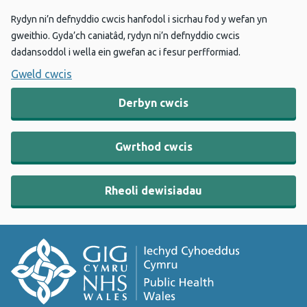
Rydyn ni’n defnyddio cwcis hanfodol i sicrhau fod y wefan yn
gweithio. Gyda’ch caniatâd, rydyn ni’n defnyddio cwcis
dadansoddol i wella ein gwefan ac i fesur perfformiad.
Gweld cwcis
Derbyn cwcis
Gwrthod cwcis
Rheoli dewisiadau