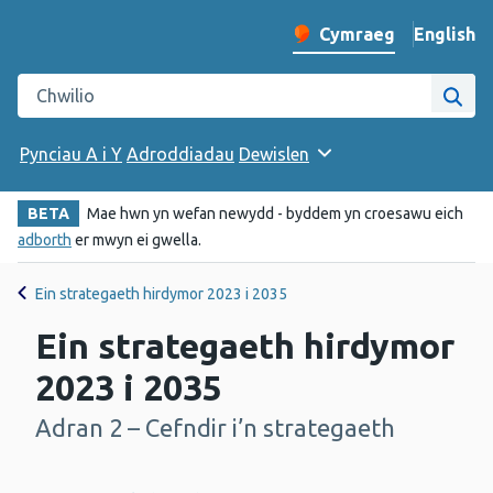
English
– Change 
Cymraeg
Newid iaith y wefan
Chwilio gwefan Iechyd Cyhoeddus Cymru
Chwi
Pynciau A i Y
Adroddiadau
Dewislen
BETA
Mae hwn yn wefan newydd - byddem yn croesawu eich
adborth
er mwyn ei gwella.
Ein strategaeth hirdymor 2023 i 2035
Ein strategaeth hirdymor
2023 i 2035
Adran 2 – Cefndir i’n strategaeth
-