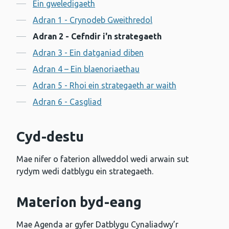
Cynnwys
Ein gweledigaeth
Adran 1 - Crynodeb Gweithredol
Adran 2 - Cefndir i'n strategaeth
Adran 3 - Ein datganiad diben
Adran 4 – Ein blaenoriaethau
Adran 5 - Rhoi ein strategaeth ar waith
Adran 6 - Casgliad
Cyd-destu
Mae nifer o faterion allweddol wedi arwain sut
rydym wedi datblygu ein strategaeth.
Materion byd-eang
Mae Agenda ar gyfer Datblygu Cynaliadwy’r