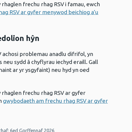
rhaglen frechu rhag RSV i famau, ewch
rhag RSV ar gyfer menywod beichiog a’u
edolion hŷn
 achosi problemau anadlu difrifol, yn
 neu sydd â chyflyrau iechyd eraill. Gall
aint ar yr ysgyfaint) neu hyd yn oed
rhaglen frechu rhag RSV ar gyfer
en
gwybodaeth am frechu rhag RSV ar gyfer
haf: 6ed Gorffennaf 2026