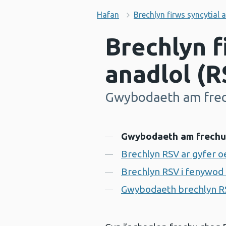
Hafan
Brechlyn firws syncytial 
Brechlyn f
anadlol (
Gwybodaeth am frech
-
Cynnwys
Gwybodaeth am frechu 
Brechlyn RSV ar gyfer o
Brechlyn RSV i fenywod
Gwybodaeth brechlyn RSV