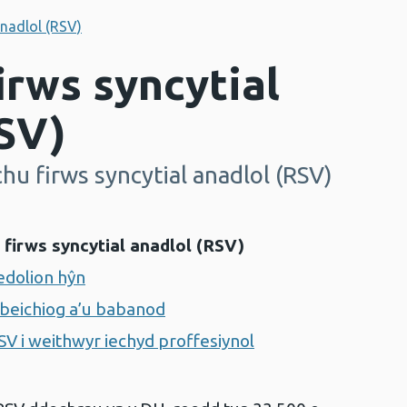
anadlol (RSV)
irws syncytial
RSV)
u firws syncytial anadlol (RSV)
firws syncytial anadlol (RSV)
edolion hŷn
 beichiog a’u babanod
 i weithwyr iechyd proffesiynol