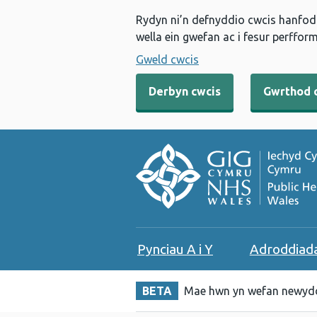
Rydyn ni’n defnyddio cwcis hanfodo
wella ein gwefan ac i fesur perfform
Gweld cwcis
Derbyn cwcis
Gwrthod 
Pynciau A i Y
Adroddiad
BETA
Mae hwn yn wefan newydd