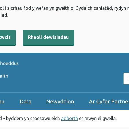
l i sicrhau fod y wefan yn gweithio. Gyda’ch caniatâd, rydyn
iad.
cwcis
Rheoli dewisiadau
C
au
Data
Newyddion
Ar Gyfer Partne
 - byddem yn croesawu eich
adborth
er mwyn ei gwella.