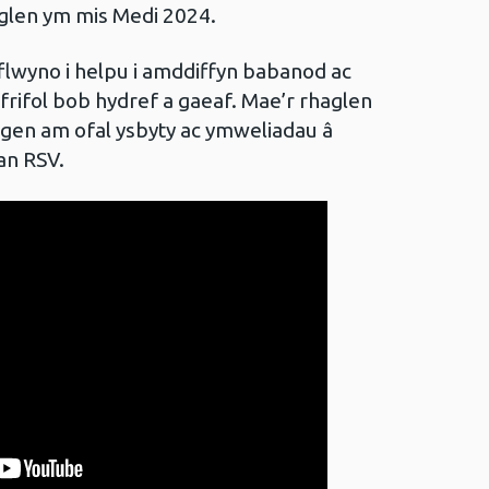
glen ym mis Medi 2024.
flwyno i helpu i amddiffyn babanod ac
frifol bob hydref a gaeaf. Mae’r rhaglen
angen am ofal ysbyty ac ymweliadau â
gan RSV.