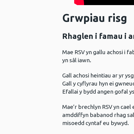
Grwpiau ris
Rhaglen i famau i
Mae RSV yn gallu achosi i 
yn sâl iawn.
Gall achosi heintiau ar yr ys
Gall y cyflyrau hyn ei gwne
Efallai y bydd angen gofal y
Mae’r brechlyn RSV yn cael e
amddiffyn babanod rhag salw
misoedd cyntaf eu bywyd.