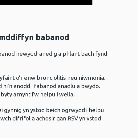
g
 amddiffyn babanod
fabanod newydd-anedig a phlant bach fynd
gyfaint o’r enw bronciolitis neu niwmonia.
ud hi’n anodd i fabanod anadlu a bwydo.
sbyty arnynt i’w helpu i wella.
i gynnig yn ystod beichiogrwydd i helpu i
ch difrifol a achosir gan RSV yn ystod