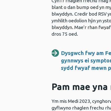
Cyn i’r rhaglen frechu rhag
blant o dan bump oed yn my
blwyddyn. Credir bod RSV yn
ymhlith oedolion hŷn yn ys
blwyddyn. Mae’r rhan fwyaf
dros 75 oed.
Dysgwch fwy am Fei
gynnwys ei symptom
sydd fwyaf mewn p
Pam mae yna 
Ym mis Medi 2023, cynghorw
gyflwyno rhaglen frechu rh