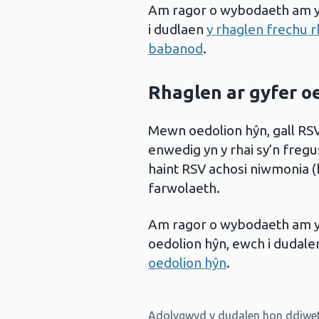
Am ragor o wybodaeth am y 
i dudlaen
y rhaglen frechu 
babanod
.
Rhaglen ar gyfer o
Mewn oedolion hŷn, gall RSV
enwedig yn y rhai sy’n fregus
haint RSV achosi niwmonia (h
farwolaeth.
Am ragor o wybodaeth am y 
oedolion hŷn, ewch i dudal
oedolion hŷn
.
Adolygwyd y dudalen hon ddiwet