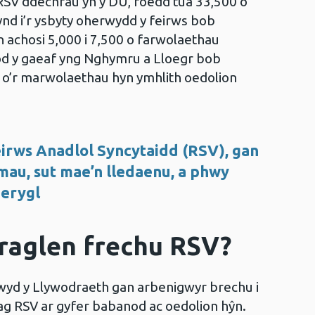
 RSV ddechrau yn y DU, roedd tua 33,500 o
nd i’r ysbyty oherwydd y feirws bob
 achosi 5,000 i 7,500 o farwolaethau
tod y gaeaf yng Nghymru a Lloegr bob
 o’r marwolaethau hyn ymhlith oedolion
rws Anadlol Syncytaidd (RSV), gan
au, sut mae’n lledaenu, a phwy
erygl
raglen frechu RSV?
yd y Llywodraeth gan arbenigwyr brechu i
ag RSV ar gyfer babanod ac oedolion hŷn.