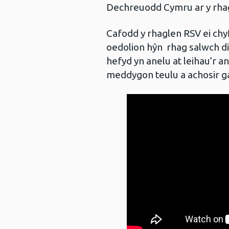
Dechreuodd Cymru ar y rha
Cafodd y rhaglen RSV ei chy
oedolion hŷn rhag salwch di
hefyd yn anelu at leihau’r 
meddygon teulu a achosir 