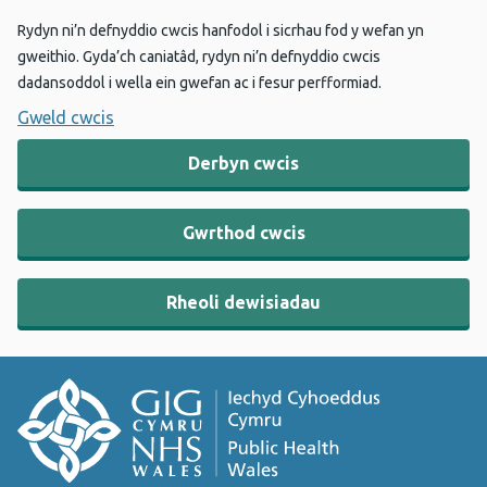
Rydyn ni’n defnyddio cwcis hanfodol i sicrhau fod y wefan yn
gweithio. Gyda’ch caniatâd, rydyn ni’n defnyddio cwcis
dadansoddol i wella ein gwefan ac i fesur perfformiad.
Gweld cwcis
Derbyn cwcis
Gwrthod cwcis
Rheoli dewisiadau