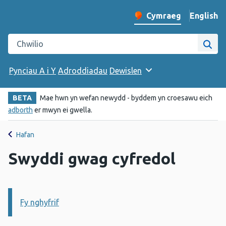
English
– Change 
Cymraeg
Newid iaith y wefan
Chwilio gwefan Iechyd Cyhoeddus Cymru
Chwi
Pynciau A i Y
Adroddiadau
Dewislen
BETA
Mae hwn yn wefan newydd - byddem yn croesawu eich
adborth
er mwyn ei gwella.
Hafan
Swyddi gwag cyfredol
Fy nghyfrif