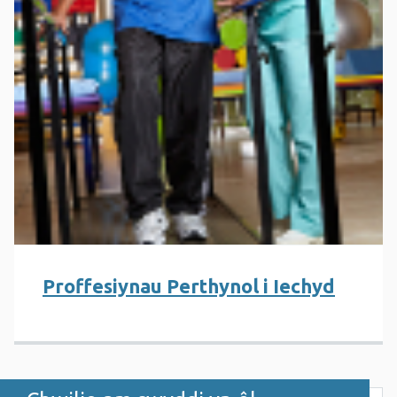
Proffesiynau Perthynol i Iechyd