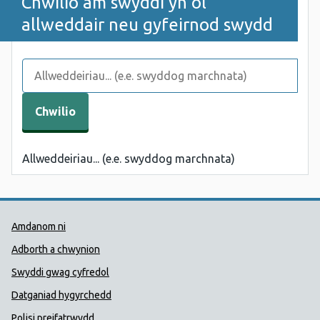
Chwilio am swyddi yn ôl
allweddair neu gyfeirnod swydd
Allweddeiriau... (e.e. swyddog marchnata)
Dolenni Cymorth Iechyd Cyhoedd
Amdanom ni
Adborth a chwynion
Swyddi gwag cyfredol
Datganiad hygyrchedd
Polisi preifatrwydd