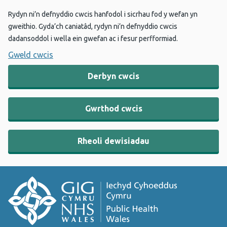
Rydyn ni’n defnyddio cwcis hanfodol i sicrhau fod y wefan yn
gweithio. Gyda’ch caniatâd, rydyn ni’n defnyddio cwcis
dadansoddol i wella ein gwefan ac i fesur perfformiad.
Gweld cwcis
Derbyn cwcis
Gwrthod cwcis
Rheoli dewisiadau