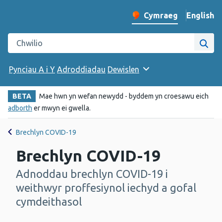
English
– Change 
Cymraeg
Newid iaith y wefan
Chwilio gwefan Iechyd Cyhoeddus Cymru
Chwi
Pynciau A i Y
Adroddiadau
Dewislen
BETA
Mae hwn yn wefan newydd - byddem yn croesawu eich
adborth
er mwyn ei gwella.
Brechlyn COVID-19
Brechlyn COVID-19
Adnoddau brechlyn COVID-19 i
-
weithwyr proffesiynol iechyd a gofal
cymdeithasol