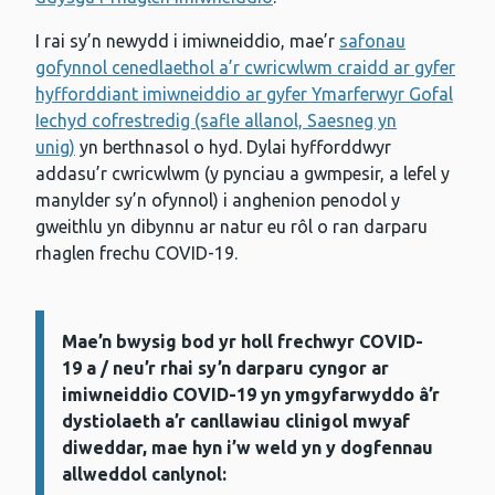
I rai sy’n newydd i imiwneiddio, mae’r
safonau
gofynnol cenedlaethol a’r cwricwlwm craidd ar gyfer
hyfforddiant imiwneiddio ar gyfer Ymarferwyr Gofal
Iechyd cofrestredig (safle allanol, Saesneg yn
unig)
yn berthnasol o hyd. Dylai hyfforddwyr
addasu’r cwricwlwm (y pynciau a gwmpesir, a lefel y
manylder sy’n ofynnol) i anghenion penodol y
gweithlu yn dibynnu ar natur eu rôl o ran darparu
rhaglen frechu COVID-19.
Mae’n bwysig bod yr holl frechwyr COVID-
Gwybodaeth:
19 a / neu’r rhai sy’n darparu cyngor ar
imiwneiddio COVID-19 yn ymgyfarwyddo â’r
dystiolaeth a’r canllawiau clinigol mwyaf
diweddar, mae hyn i’w weld yn y dogfennau
allweddol canlynol: