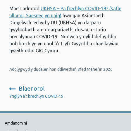
Mae’r adnodd
UKHSA – Pa frechlyn COVID-19? (safle
allanol, Saesneg yn unig)
hwn gan Asiantaeth
Diogelwch Iechyd y DU (UKHSA) yn darparu
gwybodaeth am ddarpariaeth, dosau a storio
brechlynnau COVID-19. Nodwch y dylid defnyddio
pob brechlyn yn unol â’r Llyfr Gwyrdd a chanllawiau
gweithredol GIG Cymru.
Adolygwyd y dudalen hon ddiwethaf: 8fed Mehefin 2026
Blaenorol
:
Ynglŷn â'r brechlyn COVID-19
Dolenni Cymorth Iechyd Cyhoedd
Amdanom ni