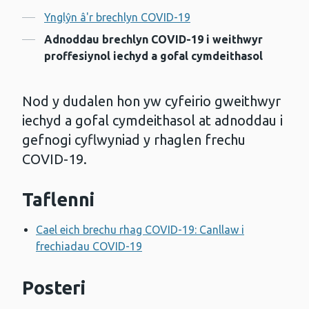
Cynnwys
Ynglŷn â'r brechlyn COVID-19
Adnoddau brechlyn COVID-19 i weithwyr
proffesiynol iechyd a gofal cymdeithasol
Nod y dudalen hon yw cyfeirio gweithwyr
iechyd a gofal cymdeithasol at adnoddau i
gefnogi cyflwyniad y rhaglen frechu
COVID-19.
Taflenni
Cael eich brechu rhag COVID-19: Canllaw i
frechiadau COVID-19
Posteri