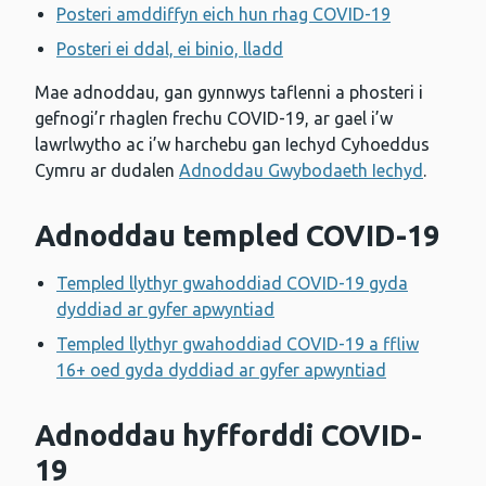
Posteri amddiffyn eich hun rhag COVID-19
Posteri ei ddal, ei binio, lladd
Mae adnoddau, gan gynnwys taflenni a phosteri i
gefnogi’r rhaglen frechu COVID-19, ar gael i’w
lawrlwytho ac i’w harchebu gan Iechyd Cyhoeddus
Cymru ar dudalen
Adnoddau Gwybodaeth Iechyd
.
Adnoddau templed COVID-19
Templed llythyr gwahoddiad COVID-19 gyda
dyddiad ar gyfer apwyntiad
Templed llythyr gwahoddiad COVID-19 a ffliw
16+ oed gyda dyddiad ar gyfer apwyntiad
Adnoddau hyfforddi COVID-
19