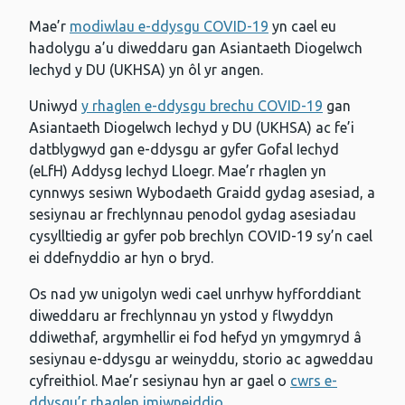
Mae’r
modiwlau e-ddysgu COVID-19
yn cael eu
hadolygu a’u diweddaru gan Asiantaeth Diogelwch
Iechyd y DU (UKHSA) yn ôl yr angen.
Uniwyd
y rhaglen e-ddysgu brechu COVID-19
gan
Asiantaeth Diogelwch Iechyd y DU (UKHSA) ac fe’i
datblygwyd gan e-ddysgu ar gyfer Gofal Iechyd
(eLfH) Addysg Iechyd Lloegr. Mae’r rhaglen yn
cynnwys sesiwn Wybodaeth Graidd gydag asesiad, a
sesiynau ar frechlynnau penodol gydag asesiadau
cysylltiedig ar gyfer pob brechlyn COVID-19 sy’n cael
ei ddefnyddio ar hyn o bryd.
Os nad yw unigolyn wedi cael unrhyw hyfforddiant
diweddaru ar frechlynnau yn ystod y flwyddyn
ddiwethaf, argymhellir ei fod hefyd yn ymgymryd â
sesiynau e-ddysgu ar weinyddu, storio ac agweddau
cyfreithiol. Mae’r sesiynau hyn ar gael o
cwrs e-
ddysgu’r rhaglen imiwneiddio
.