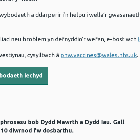
wybodaeth a ddarperir i’n helpu i wella’r gwasanae
iad neu broblem yn defnyddio’r wefan, e-bostiwch
estiynau, cysylltwch â
phw.vaccines@wales.nhs.uk
.
bodaeth iechyd
i phrosesu bob Dydd Mawrth a Dydd Iau. Gall
 10 diwrnod i’w dosbarthu.