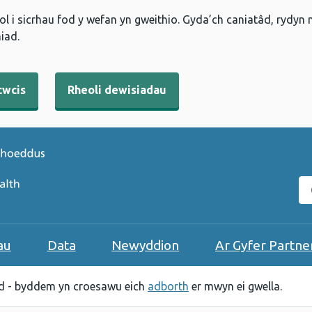
l i sicrhau fod y wefan yn gweithio. Gyda’ch caniatâd, rydyn
iad.
cwcis
Rheoli dewisiadau
C
au
Data
Newyddion
Ar Gyfer Partne
 - byddem yn croesawu eich
adborth
er mwyn ei gwella.