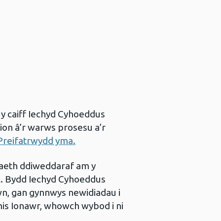
o y caiff Iechyd Cyhoeddus
ion â’r warws prosesu a’r
Preifatrwydd yma.
daeth ddiweddaraf am y
l. Bydd Iechyd Cyhoeddus
n, gan gynnwys newidiadau i
is Ionawr, whowch wybod i ni