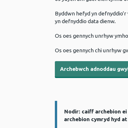
Byddwn hefyd yn defnyddio’r 
yn defnyddio data dienw.
Os oes gennych unrhyw ymhol
Os oes gennych chi unrhyw gw
Archebwch adnoddau gwy
Nodir: caiff archebion e
Gwybodaeth:
archebion cymryd hyd at