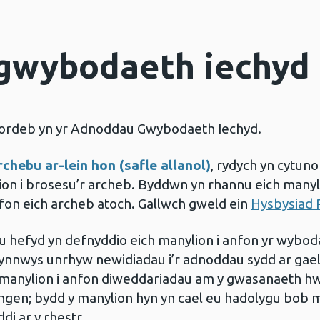
gwybodaeth iechyd
ddordeb yn yr Adnoddau Gwybodaeth Iechyd.
chebu ar-lein hon (safle allanol)
, rydych yn cytun
on i brosesu’r archeb. Byddwn yn rhannu eich manyl
on eich archeb atoch. Gallwch gweld ein
Hysbysiad 
 hefyd yn defnyddio eich manylion i anfon yr wybo
ynnwys unrhyw newidiadau i’r adnoddau sydd ar gae
manylion i anfon diweddariadau am y gwasanaeth hw
gen; bydd y manylion hyn yn cael eu hadolygu bob m
di ar y rhestr.