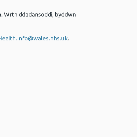
th. Wrth ddadansoddi, byddwn
Health.Info@wales.nhs.uk
.