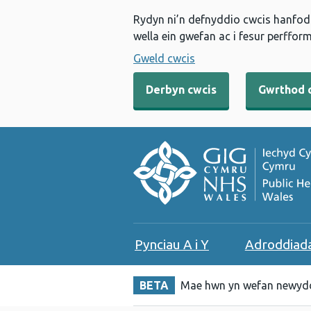
Rydyn ni’n defnyddio cwcis hanfodo
wella ein gwefan ac i fesur perfform
Gweld cwcis
Derbyn cwcis
Gwrthod 
Pynciau A i Y
Adroddiad
BETA
Mae hwn yn wefan newydd