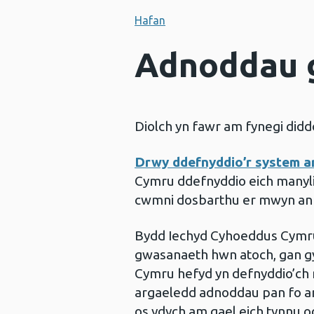
Hafan
Adnoddau 
Diolch yn fawr am fynegi di
Drwy ddefnyddio’r system ar
Cymru ddefnyddio eich manyli
cwmni dosbarthu er mwyn anf
Bydd Iechyd Cyhoeddus Cymru
gwasanaeth hwn atoch, gan g
Cymru hefyd yn defnyddio’ch 
argaeledd adnoddau pan fo an
os ydych am gael eich tynnu od